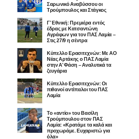
Σαρωνικό Αναβύσσου οι
Τρούμπουλος και Στάγκος
Γ’ Εθνική: Πρεμιέρα εντός
έδρας με Κατσαντώνη
Αγράφων για τον ΠΑΣ Λαμία –
Στις 27/9 η σέντρα
Kύπελλο Ερασιτεχνών: Με AO
Nέας Αρτάκης ο ΠΑΣ Λαμία
στην Α’ Φάση – Αναλυτικά τα
ζευγάρια
Κύπελλο Ερασιτεχνών: Οι
πιθανοί αντίπαλοι του ΠΑΣ
Λαμία
Το «αντίο» του Βασίλη
Τρούμπουλου στον ΠΑΣ
Λαμία: «Κρατάμε τα καλά και
προχωράμε. Ευχαριστώ για
όλα»