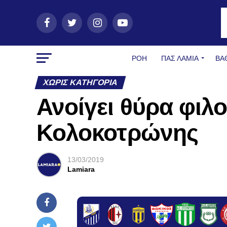
ΡΟΗ
ΠΑΣ ΛΑΜΊΑ
ΒΑ
ΧΩΡΊΣ ΚΑΤΗΓΟΡΊΑ
Ανοίγει θύρα φιλ
Κολοκοτρώνης
13/03/2019
Lamiara