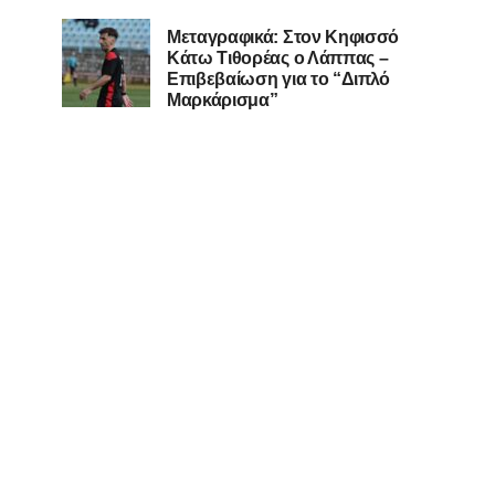
Μεταγραφικά: Στον Κηφισσό
Κάτω Τιθορέας ο Λάππας –
Επιβεβαίωση για το “Διπλό
Μαρκάρισμα”