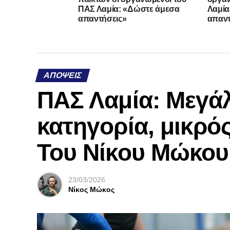
ΠΑΣ Λαμία: «Δώστε άμεσα
Λαμία
απαντήσεις»
απαντ
ΑΠΌΨΕΙΣ
ΠΑΣ Λαμία: Μεγάλ
κατηγορία, μικρός
Του Νίκου Μώκου
23/03/2026
Νίκος Μώκος