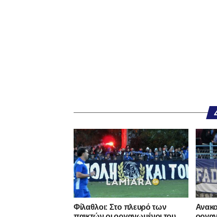
Φίλαθλοι: Στο πλευρό των
Ανακο
παικτών οι οργανωμένοι του
οργαν