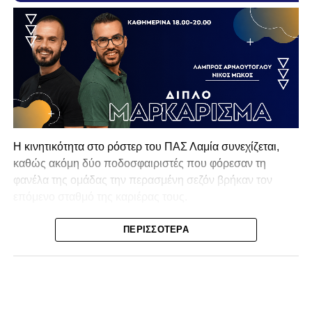
Η κινητικότητα στο ρόστερ του ΠΑΣ Λαμία συνεχίζεται,
καθώς ακόμη δύο ποδοσφαιριστές που φόρεσαν τη
φανέλα της ομάδας την περασμένη σεζόν βρήκαν τον
επόμενο σταθμό της καριέρας τους.
Ο λόγος για τον Βασίλη Τρούμπουλο και τον Χρυσόστομο
ΠΕΡΙΣΣΌΤΕΡΑ
Στάγκο, οι οποίοι θα συνεχίσουν μαζί την ποδοσφαιρική
τους πορεία στον Σαρωνικό Αναβύσσου, με τον σύλλογο
να ανακοινώνει επίσημα την απόκτησή τους.
Ιδιαίτερο ενδιαφέρον παρουσιάζει η περίπτωση του