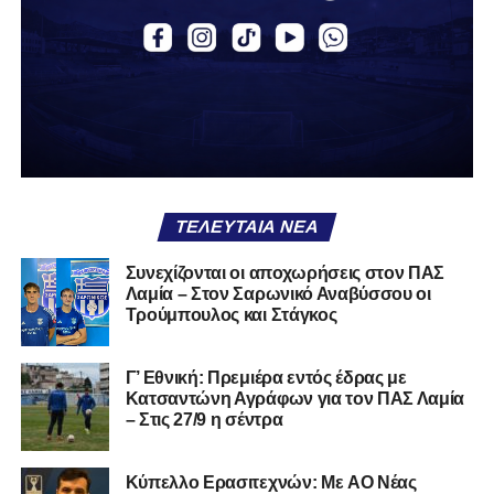
Εθνική με τα χρώματα του ΠΑΣ Λαμία.
Στο παρελθόν αγωνίστηκε στην ΑΕΚ Β’, με την οποία
κατέγραψε 10 συμμετοχές στη Super League 2, καθώς
επίσης σε Εθνικό και Ζάκυνθο. Ξεκίνησε την καριέρα του
από τα τμήματα υποδομής του ΠΑΣ Λαμία, φτάνοντας
μέχρι την πρώτη ομάδα, με την οποία πραγματοποίησε
συμμετοχή στη Super League απέναντι στον Παναιτωλικό
στις 26 Σεπτεμβρίου 2021.
ΤΕΛΕΥΤΑΊΑ ΝΈΑ
Καλωσορίζουμε τον Βασίλη στην οικογένεια του
Συνεχίζονται οι αποχωρήσεις στον ΠΑΣ
Λαμία – Στον Σαρωνικό Αναβύσσου οι
Σαρωνικού και του ευχόμαστε υγεία και πολλές
Τρούμπουλος και Στάγκος
επιτυχίες.»
Γ’ Εθνική: Πρεμιέρα εντός έδρας με
Κατσαντώνη Αγράφων για τον ΠΑΣ Λαμία
– Στις 27/9 η σέντρα
Η ανακοίνωση για τον Χρυσόστομο Στάγκο
«Ο Α.Ο. Σαρωνικός Αναβύσσου ανακοινώνει την
Kύπελλο Ερασιτεχνών: Με AO Nέας