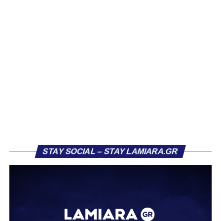
Βασίλη Τρούμπουλου, ο οποίος βρέθηκε στο στόχαστρο
αρκετών ομάδων το φετινό καλοκαίρι. Ανάμεσα στους
συλλόγους που ενδιαφέρθηκαν έντονα για την απόκτησή
του ήταν η Κόρινθος και ο Ιωνικός, με την ομάδα της
Κορίνθου να εμφανίζεται για μεγάλο χρονικό διάστημα ως
το φαβορί για την υπογραφή του. Ωστόσο, η εξέλιξη ήταν
διαφορετική, καθώς ο 23χρονος αμυντικός επέλεξε τελικά
τον Σαρωνικό Αναβύσσου, όπου θα συναντήσει ξανά τον
πρώην συμπαίκτη του στον ΠΑΣ Λαμία, Χρυσόστομο
Στάγκο.
Η ανακοίνωση για τον Βασίλη Τρούμπουλο
STAY SOCIAL – STAY LAMIARA.GR
«Ο Α.Ο. Σαρωνικός Αναβύσσου ανακοινώνει την
απόκτηση του ποδοσφαιριστή Βασίλη Τρούμπουλου.
Ο Βασίλης, ο οποίος είναι 23 χρονών (γεννημένος το
2003), αγωνίζεται ως στόπερ και αμυντικός μέσος και την
περσινή σεζόν πραγματοποίησε γεμάτη χρονιά στη Γ’