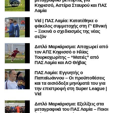
μεταγραφικό ρεπορτάζ για
Κηφισσό, Αστέρα Σταυρού και ΠΑΣ
Λαμία
Vid | ΠΑΣ Λαμία: Κατατέθηκε ο
φάκελος συμμετοχής στη Γ’ Εθνική
– Ξεκινά ο σχεδιασμός της νέας
σεζόν
Διπλό Μαρκάρισμα: Αποχωρεί από
τον ΑΠΣ Κηφισσό ο Ηλίας
Τουρκοχωρίτης – “Ματιές” από
ΠΑΣ Λαμία και ΑΟ Θήβας
ΠΑΣ Λαμία: Εγγυητής ο
Παπαϊωάννου – Οι προϋποθέσεις
και τα αισιόδοξα μηνύματά του για
την επιστροφή στη Super League |
Vid
Διπλό Μαρκάρισμα: Εξελίξεις στα
μεταγραφικά του ΠΑΣ Λαμία – Ποιοι