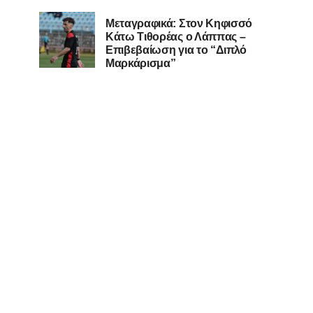
Μεταγραφικά: Στον Κηφισσό
Κάτω Τιθορέας ο Λάππας –
Επιβεβαίωση για το “Διπλό
Μαρκάρισμα”