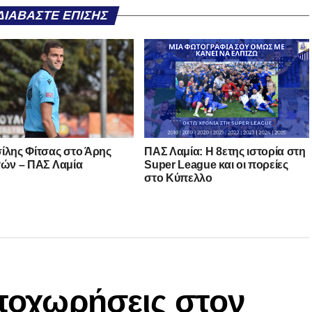
ΔΙΑΒΆΣΤΕ ΕΠΊΣΗΣ
ίλης Φίτσας στο Άρης
ΠΑΣ Λαμία: Η 8ετης ιστορία στη
τών – ΠΑΣ Λαμία
Super League και οι πορείες
στο Κύπελλο
αποχωρήσεις στον