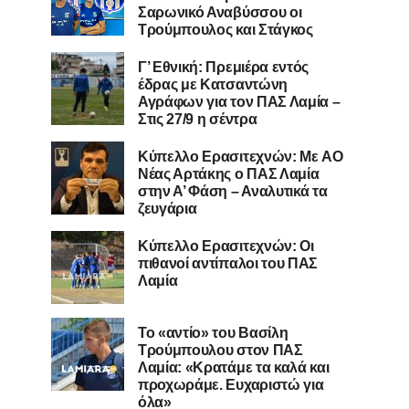
Σαρωνικό Αναβύσσου οι
Τρούμπουλος και Στάγκος
Γ’ Εθνική: Πρεμιέρα εντός
έδρας με Κατσαντώνη
Αγράφων για τον ΠΑΣ Λαμία –
Στις 27/9 η σέντρα
Kύπελλο Ερασιτεχνών: Με AO
Nέας Αρτάκης ο ΠΑΣ Λαμία
στην Α’ Φάση – Αναλυτικά τα
ζευγάρια
Κύπελλο Ερασιτεχνών: Οι
πιθανοί αντίπαλοι του ΠΑΣ
Λαμία
Το «αντίο» του Βασίλη
Τρούμπουλου στον ΠΑΣ
Λαμία: «Κρατάμε τα καλά και
προχωράμε. Ευχαριστώ για
όλα»