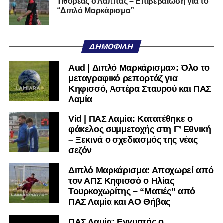
Τιθορέας ο Λάππας – Επιβεβαίωση για το
χρειαστεί κανείς άλλος να το κάνει.
“Διπλό Μαρκάρισμα”
Όταν αποφασίσει να συνειδητοποιήσει ότι είναι
μεγάλη, τότε η Γ’ Εθνική θα μοιάζει από μόνη της
ΔΗΜΟΦΙΛΉ
πολύ μικρή.
Aud | Διπλό Μαρκάρισμα»: Όλο το
Ακολουθήστε το
lamiara.gr
στο
Google News
για να
μεταγραφικό ρεπορτάζ για
μαθαίνετε πρώτοι τα κυανόλευκα νέα στην Ελλάδα και τον
Κηφισσό, Αστέρα Σταυρού και ΠΑΣ
υπόλοιπο κόσμο. Ακολουθήστε το lamiara.gr στο
Λαμία
Facebook
, στο
Twitter
και στο
Instagram
για να
Vid | ΠΑΣ Λαμία: Κατατέθηκε ο
μαθαίνετε σε χρόνο dt όλα τα νέα.
φάκελος συμμετοχής στη Γ’ Εθνική
– Ξεκινά ο σχεδιασμός της νέας
σεζόν
Διπλό Μαρκάρισμα: Αποχωρεί από
τον ΑΠΣ Κηφισσό ο Ηλίας
Τουρκοχωρίτης – “Ματιές” από
ΠΑΣ Λαμία και ΑΟ Θήβας
ΠΑΣ Λαμία: Εγγυητής ο