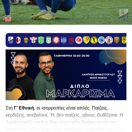
Στη
Γ’ Εθνική
, οι ισορροπίες είναι απλές. Παίζεις,
κερδίζεις, ανεβαίνεις. Ή, δεν παίζεις, χάνεις, βυθίζεσαι. Η
Λαμία
μοιάζει να έχει βρει έναν τρίτο δρόμο: αυτόν της
σταδιακής, αθόρυβης, αλλά σταθερής συρρίκνωσης. Όχι