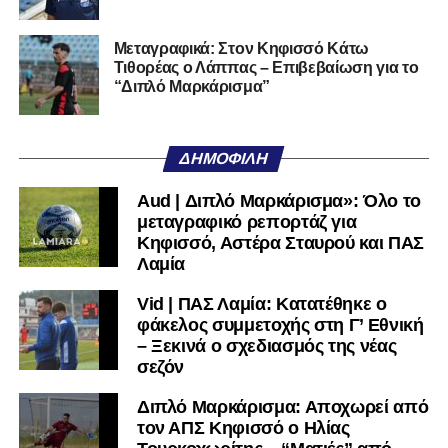
Τον καλωσορίζουμε στην οικογένεια του Σαρωνικού και
του ευχόμαστε υγεία και επιτυχίες.»
Μεταγραφικά: Στον Κηφισσό Κάτω
Τιθορέας ο Λάππας – Επιβεβαίωση για το
Ακολουθήστε το
lamiara.gr
στο
Google News
για να
“Διπλό Μαρκάρισμα”
μαθαίνετε πρώτοι τα κυανόλευκα νέα στην Ελλάδα και τον
υπόλοιπο κόσμο. Ακολουθήστε το lamiara.gr στο
Facebook
, στο
Twitter
και στο
Instagram
για να
ΔΗΜΟΦΙΛΉ
μαθαίνετε σε χρόνο dt όλα τα νέα.
Aud | Διπλό Μαρκάρισμα»: Όλο το
μεταγραφικό ρεπορτάζ για
Κηφισσό, Αστέρα Σταυρού και ΠΑΣ
Λαμία
Vid | ΠΑΣ Λαμία: Κατατέθηκε ο
φάκελος συμμετοχής στη Γ’ Εθνική
– Ξεκινά ο σχεδιασμός της νέας
σεζόν
Διπλό Μαρκάρισμα: Αποχωρεί από
τον ΑΠΣ Κηφισσό ο Ηλίας