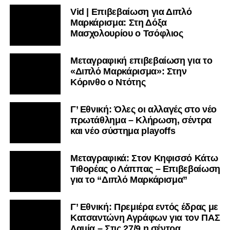
Vid | Επιβεβαίωση για Διπλό
Μαρκάρισμα: Στη Δόξα
Μασχολουρίου ο Τσόφλιος
Μεταγραφική επιβεβαίωση για το
«Διπλό Μαρκάρισμα»: Στην
Κόρινθο ο Ντότης
Γ’ Εθνική: Όλες οι αλλαγές στο νέο
πρωτάθλημα – Κλήρωση, σέντρα
και νέο σύστημα playoffs
Μεταγραφικά: Στον Κηφισσό Κάτω
Τιθορέας ο Λάππας – Επιβεβαίωση
για το “Διπλό Μαρκάρισμα”
Γ’ Εθνική: Πρεμιέρα εντός έδρας με
Κατσαντώνη Αγράφων για τον ΠΑΣ
Λαμία – Στις 27/9 η σέντρα