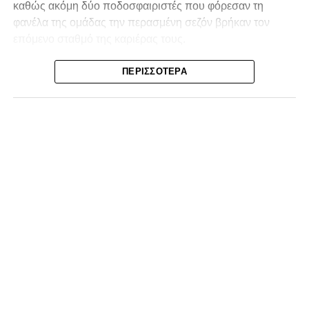
καθώς ακόμη δύο ποδοσφαιριστές που φόρεσαν τη
φανέλα της ομάδας την περασμένη σεζόν βρήκαν τον
επόμενο σταθμό της καριέρας τους.
Ο λόγος για τον Βασίλη Τρούμπουλο και τον Χρυσόστομο
ΠΕΡΙΣΣΌΤΕΡΑ
Στάγκο, οι οποίοι θα συνεχίσουν μαζί την ποδοσφαιρική
τους πορεία στον Σαρωνικό Αναβύσσου, με τον σύλλογο
να ανακοινώνει επίσημα την απόκτησή τους.
Ιδιαίτερο ενδιαφέρον παρουσιάζει η περίπτωση του
Βασίλη Τρούμπουλου, ο οποίος βρέθηκε στο στόχαστρο
αρκετών ομάδων το φετινό καλοκαίρι. Ανάμεσα στους
συλλόγους που ενδιαφέρθηκαν έντονα για την απόκτησή
του ήταν η Κόρινθος και ο Ιωνικός, με την ομάδα της
Κορίνθου να εμφανίζεται για μεγάλο χρονικό διάστημα ως
το φαβορί για την υπογραφή του. Ωστόσο, η εξέλιξη ήταν
διαφορετική, καθώς ο 23χρονος αμυντικός επέλεξε τελικά
τον Σαρωνικό Αναβύσσου, όπου θα συναντήσει ξανά τον
πρώην συμπαίκτη του στον ΠΑΣ Λαμία, Χρυσόστομο