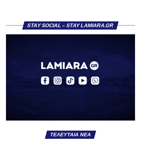
Στάγκο.
Η ανακοίνωση για τον Βασίλη Τρούμπουλο
STAY SOCIAL – STAY LAMIARA.GR
«Ο Α.Ο. Σαρωνικός Αναβύσσου ανακοινώνει την
απόκτηση του ποδοσφαιριστή Βασίλη Τρούμπουλου.
Ο Βασίλης, ο οποίος είναι 23 χρονών (γεννημένος το
2003), αγωνίζεται ως στόπερ και αμυντικός μέσος και την
περσινή σεζόν πραγματοποίησε γεμάτη χρονιά στη Γ’
Εθνική με τα χρώματα του ΠΑΣ Λαμία.
Στο παρελθόν αγωνίστηκε στην ΑΕΚ Β’, με την οποία
κατέγραψε 10 συμμετοχές στη Super League 2, καθώς
επίσης σε Εθνικό και Ζάκυνθο. Ξεκίνησε την καριέρα του
από τα τμήματα υποδομής του ΠΑΣ Λαμία, φτάνοντας
μέχρι την πρώτη ομάδα, με την οποία πραγματοποίησε
συμμετοχή στη Super League απέναντι στον Παναιτωλικό
στις 26 Σεπτεμβρίου 2021.
ΤΕΛΕΥΤΑΊΑ ΝΈΑ