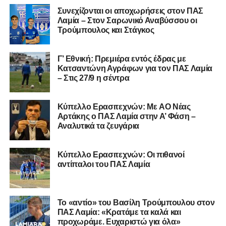
Καλωσορίζουμε τον Βασίλη στην οικογένεια του
Συνεχίζονται οι αποχωρήσεις στον ΠΑΣ
Λαμία – Στον Σαρωνικό Αναβύσσου οι
Σαρωνικού και του ευχόμαστε υγεία και πολλές
Τρούμπουλος και Στάγκος
επιτυχίες.»
Γ’ Εθνική: Πρεμιέρα εντός έδρας με
Κατσαντώνη Αγράφων για τον ΠΑΣ Λαμία
– Στις 27/9 η σέντρα
Η ανακοίνωση για τον Χρυσόστομο Στάγκο
«Ο Α.Ο. Σαρωνικός Αναβύσσου ανακοινώνει την
Kύπελλο Ερασιτεχνών: Με AO Nέας
απόκτηση του τερματοφύλακα Χρυσόστομου Στάγκου.
Αρτάκης ο ΠΑΣ Λαμία στην Α’ Φάση –
Αναλυτικά τα ζευγάρια
Ο 24χρονος τερματοφύλακας (γεννημένος στις
27/06/2002) προέρχεται επίσης από μία γεμάτη χρονιά
Κύπελλο Ερασιτεχνών: Οι πιθανοί
στη Γ’ Εθνική με τον ΠΑΣ Λαμία. Στο παρελθόν
αντίπαλοι του ΠΑΣ Λαμία
αγωνίστηκε στον Λεβαδειακό, ενώ πέρασε και από ομάδες
της Serie D στην Ιταλία, όπως οι Nocerina, S. Maria
Cilento και Castrovillari, έχοντας ξεκινήσει την
Το «αντίο» του Βασίλη Τρούμπουλου στον
ποδοσφαιρική του διαδρομή από τον Απόλλωνα Σμύρνης.
ΠΑΣ Λαμία: «Κρατάμε τα καλά και
προχωράμε. Ευχαριστώ για όλα»