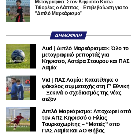
Μεταγραφικά: Στον Κηφισσό Κάτω
Τιθορέας ο Λάππας – Επιβεβαίωση για το
Ακολουθήστε το
lamiara.gr
στο
Google News
για να
“Διπλό Μαρκάρισμα”
μαθαίνετε πρώτοι τα κυανόλευκα νέα στην Ελλάδα και τον
υπόλοιπο κόσμο. Ακολουθήστε το lamiara.gr στο
Facebook
, στο
Twitter
και στο
Instagram
για να
ΔΗΜΟΦΙΛΉ
μαθαίνετε σε χρόνο dt όλα τα νέα.
Aud | Διπλό Μαρκάρισμα»: Όλο το
μεταγραφικό ρεπορτάζ για
Κηφισσό, Αστέρα Σταυρού και ΠΑΣ
Λαμία
Vid | ΠΑΣ Λαμία: Κατατέθηκε ο
φάκελος συμμετοχής στη Γ’ Εθνική
– Ξεκινά ο σχεδιασμός της νέας
σεζόν
Διπλό Μαρκάρισμα: Αποχωρεί από
τον ΑΠΣ Κηφισσό ο Ηλίας
Τουρκοχωρίτης – “Ματιές” από
ΠΑΣ Λαμία και ΑΟ Θήβας