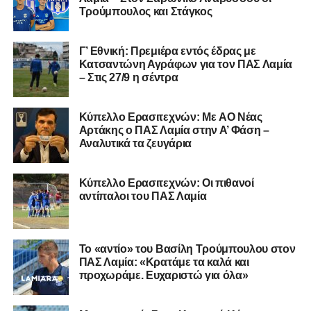
Σαρωνικού και του ευχόμαστε υγεία και πολλές
Τρούμπουλος και Στάγκος
επιτυχίες.»
Γ’ Εθνική: Πρεμιέρα εντός έδρας με
Κατσαντώνη Αγράφων για τον ΠΑΣ Λαμία
– Στις 27/9 η σέντρα
Η ανακοίνωση για τον Χρυσόστομο Στάγκο
«Ο Α.Ο. Σαρωνικός Αναβύσσου ανακοινώνει την
Kύπελλο Ερασιτεχνών: Με AO Nέας
απόκτηση του τερματοφύλακα Χρυσόστομου Στάγκου.
Αρτάκης ο ΠΑΣ Λαμία στην Α’ Φάση –
Αναλυτικά τα ζευγάρια
Ο 24χρονος τερματοφύλακας (γεννημένος στις
27/06/2002) προέρχεται επίσης από μία γεμάτη χρονιά
Κύπελλο Ερασιτεχνών: Οι πιθανοί
στη Γ’ Εθνική με τον ΠΑΣ Λαμία. Στο παρελθόν
αντίπαλοι του ΠΑΣ Λαμία
αγωνίστηκε στον Λεβαδειακό, ενώ πέρασε και από ομάδες
της Serie D στην Ιταλία, όπως οι Nocerina, S. Maria
Cilento και Castrovillari, έχοντας ξεκινήσει την
Το «αντίο» του Βασίλη Τρούμπουλου στον
ποδοσφαιρική του διαδρομή από τον Απόλλωνα Σμύρνης.
ΠΑΣ Λαμία: «Κρατάμε τα καλά και
προχωράμε. Ευχαριστώ για όλα»
Τον καλωσορίζουμε στην οικογένεια του Σαρωνικού και
του ευχόμαστε υγεία και επιτυχίες.»