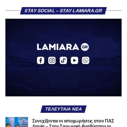
Η ανακοίνωση για τον Βασίλη Τρούμπουλο
STAY SOCIAL – STAY LAMIARA.GR
«Ο Α.Ο. Σαρωνικός Αναβύσσου ανακοινώνει την
απόκτηση του ποδοσφαιριστή Βασίλη Τρούμπουλου.
Ο Βασίλης, ο οποίος είναι 23 χρονών (γεννημένος το
2003), αγωνίζεται ως στόπερ και αμυντικός μέσος και την
περσινή σεζόν πραγματοποίησε γεμάτη χρονιά στη Γ’
Εθνική με τα χρώματα του ΠΑΣ Λαμία.
Στο παρελθόν αγωνίστηκε στην ΑΕΚ Β’, με την οποία
κατέγραψε 10 συμμετοχές στη Super League 2, καθώς
επίσης σε Εθνικό και Ζάκυνθο. Ξεκίνησε την καριέρα του
από τα τμήματα υποδομής του ΠΑΣ Λαμία, φτάνοντας
μέχρι την πρώτη ομάδα, με την οποία πραγματοποίησε
συμμετοχή στη Super League απέναντι στον Παναιτωλικό
στις 26 Σεπτεμβρίου 2021.
ΤΕΛΕΥΤΑΊΑ ΝΈΑ
Καλωσορίζουμε τον Βασίλη στην οικογένεια του
Συνεχίζονται οι αποχωρήσεις στον ΠΑΣ
Λαμία – Στον Σαρωνικό Αναβύσσου οι