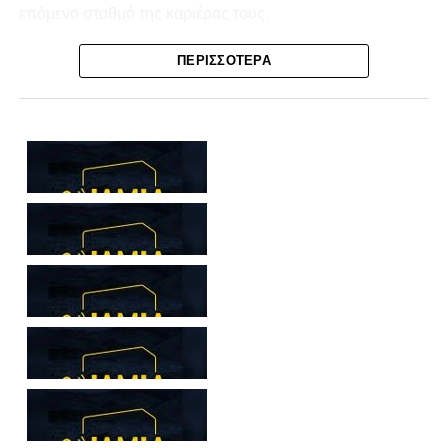
επόμενο σταθμό της καριέρας τους.
Ο λόγος για τον Βασίλη Τρούμπουλο και τον Χρυσόστομο
ΠΕΡΙΣΣΌΤΕΡΑ
Στάγκο, οι οποίοι θα συνεχίσουν μαζί την ποδοσφαιρική
τους πορεία στον Σαρωνικό Αναβύσσου, με τον σύλλογο
να ανακοινώνει επίσημα την απόκτησή τους.
Ιδιαίτερο ενδιαφέρον παρουσιάζει η περίπτωση του
Βασίλη Τρούμπουλου, ο οποίος βρέθηκε στο στόχαστρο
αρκετών ομάδων το φετινό καλοκαίρι. Ανάμεσα στους
συλλόγους που ενδιαφέρθηκαν έντονα για την απόκτησή
του ήταν η Κόρινθος και ο Ιωνικός, με την ομάδα της
Κορίνθου να εμφανίζεται για μεγάλο χρονικό διάστημα ως
το φαβορί για την υπογραφή του. Ωστόσο, η εξέλιξη ήταν
διαφορετική, καθώς ο 23χρονος αμυντικός επέλεξε τελικά
τον Σαρωνικό Αναβύσσου, όπου θα συναντήσει ξανά τον
πρώην συμπαίκτη του στον ΠΑΣ Λαμία, Χρυσόστομο
Στάγκο.