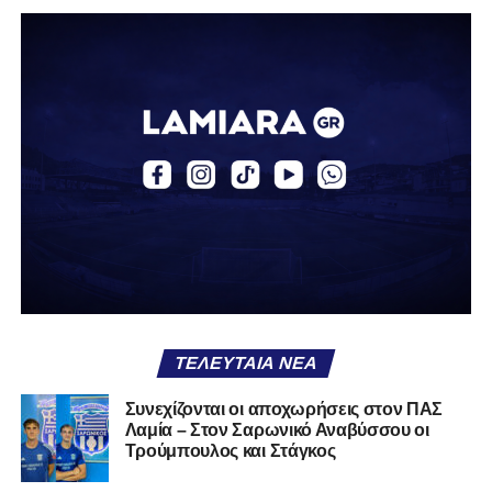
ομάδα.
Η δυναμική που χτίστηκε με κόπο, με χρήματα, με
δουλειά, με ατέλειωτες ώρες ανθρώπων που δεν
φαίνονται βρίσκεται σήμερα διάτρητη. Σαν ένα σακάκι
καλό που κάποτε φόρεσες σε επίσημες περιστάσεις τώρα
το κρατάς στη ντουλάπα, τσαλακωμένο, χωρίς να ξέρεις
αν πρέπει να το φορέσεις ξανά ή να το χαρίσεις. Η Λαμία
δείχνει να μην ξέρει τι θέλει να είναι. Και αυτό είναι πάντα
χειρότερο από το να ξέρεις ότι είσαι μικρός.
Το πιο ανησυχητικό δεν είναι η κατηγορία, είναι ότι
φίλαθλοι και περίγυρος, αντί για παράγοντες
σταθερότητας, γίνονται πολλαπλασιαστές αμφιβολίας.
ΤΕΛΕΥΤΑΊΑ ΝΈΑ
Ασχολούνται περισσότερο με τις «χάρες» των άλλων
παρά με τις δικές τους αδυναμίες. Σαν να ψάχνεις
Συνεχίζονται οι αποχωρήσεις στον ΠΑΣ
στον διπλανό το γιατί δεν βρέχει, ενώ κρατάς
Λαμία – Στον Σαρωνικό Αναβύσσου οι
ομπρέλα μέσα στο σαλόνι.
Τρούμπουλος και Στάγκος
Μια
ομάδα
με
brand
, με
ιστορική διαδρομή
, με