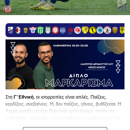
Στη
Γ’ Εθνική
, οι ισορροπίες είναι απλές. Παίζεις,
κερδίζεις, ανεβαίνεις. Ή, δεν παίζεις, χάνεις, βυθίζεσαι. Η
Λαμία
μοιάζει να έχει βρει έναν τρίτο δρόμο: αυτόν της
σταδιακής, αθόρυβης, αλλά σταθερής συρρίκνωσης. Όχι
αγωνιστικής. Αυτή δεν φαίνεται να υπάρχει με τα δεδομένα