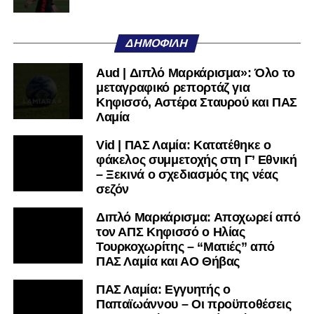
Όταν αποφασίσει να συνειδητοποιήσει ότι είναι
μεγάλη, τότε η Γ’ Εθνική θα μοιάζει από μόνη της
ΔΗΜΟΦΙΛΉ
πολύ μικρή.
Aud | Διπλό Μαρκάρισμα»: Όλο το
Ακολουθήστε το
lamiara.gr
στο
Google News
για να
μεταγραφικό ρεπορτάζ για
μαθαίνετε πρώτοι τα κυανόλευκα νέα στην Ελλάδα και τον
Κηφισσό, Αστέρα Σταυρού και ΠΑΣ
υπόλοιπο κόσμο. Ακολουθήστε το lamiara.gr στο
Λαμία
Facebook
, στο
Twitter
και στο
Instagram
για να
Vid | ΠΑΣ Λαμία: Κατατέθηκε ο
μαθαίνετε σε χρόνο dt όλα τα νέα.
φάκελος συμμετοχής στη Γ’ Εθνική
– Ξεκινά ο σχεδιασμός της νέας
σεζόν
Διπλό Μαρκάρισμα: Αποχωρεί από
τον ΑΠΣ Κηφισσό ο Ηλίας
Τουρκοχωρίτης – “Ματιές” από
ΠΑΣ Λαμία και ΑΟ Θήβας
ΠΑΣ Λαμία: Εγγυητής ο
Παπαϊωάννου – Οι προϋποθέσεις