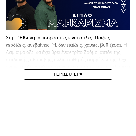
Στη
Γ’ Εθνική
, οι ισορροπίες είναι απλές. Παίζεις,
κερδίζεις, ανεβαίνεις. Ή, δεν παίζεις, χάνεις, βυθίζεσαι. Η
Λαμία
μοιάζει να έχει βρει έναν τρίτο δρόμο: αυτόν της
σταδιακής, αθόρυβης, αλλά σταθερής συρρίκνωσης. Όχι
αγωνιστικής. Αυτή δεν φαίνεται να υπάρχει με τα δεδομένα
της κατηγορίας. Της συρρίκνωσης της ίδιας της
ΠΕΡΙΣΣΌΤΕΡΑ
υπόστασής της.
Γράφει ο Νίκος Μώκος
Για μια ομάδα που πέρασε μια σχεδόν δεκαετία στα
σαλόνια της
Super League 1
, που έφτιαξε όνομα και
αναγνωρισιμότητα, δεν μπορεί η κουβέντα της πόλης να
είναι «μας αδικούν», «μας πολεμούν», «μας έχουν βάλει