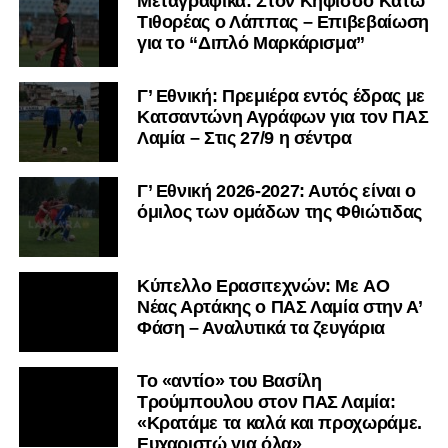
Μεταγραφικά: Στον Κηφισσό Κάτω
Τιθορέας ο Λάππας – Επιβεβαίωση
για το “Διπλό Μαρκάρισμα”
Γ’ Εθνική: Πρεμιέρα εντός έδρας με
Κατσαντώνη Αγράφων για τον ΠΑΣ
Λαμία – Στις 27/9 η σέντρα
Γ’ Εθνική 2026-2027: Αυτός είναι ο
όμιλος των ομάδων της Φθιώτιδας
Kύπελλο Ερασιτεχνών: Με AO
Nέας Αρτάκης ο ΠΑΣ Λαμία στην Α’
Φάση – Αναλυτικά τα ζευγάρια
Το «αντίο» του Βασίλη
Τρούμπουλου στον ΠΑΣ Λαμία:
«Κρατάμε τα καλά και προχωράμε.
Ευχαριστώ για όλα»