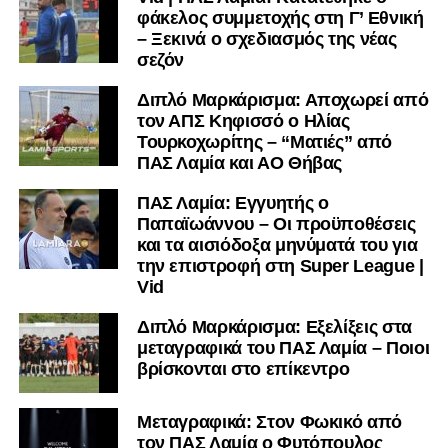
φάκελος συμμετοχής στη Γ’ Εθνική
– Ξεκινά ο σχεδιασμός της νέας
σεζόν
Διπλό Μαρκάρισμα: Αποχωρεί από
τον ΑΠΣ Κηφισσό ο Ηλίας
Τουρκοχωρίτης – “Ματιές” από
ΠΑΣ Λαμία και ΑΟ Θήβας
ΠΑΣ Λαμία: Εγγυητής ο
Παπαϊωάννου – Οι προϋποθέσεις
και τα αισιόδοξα μηνύματά του για
την επιστροφή στη Super League |
Vid
Διπλό Μαρκάρισμα: Εξελίξεις στα
μεταγραφικά του ΠΑΣ Λαμία – Ποιοι
βρίσκονται στο επίκεντρο
Μεταγραφικά: Στον Φωκικό από
τον ΠΑΣ Λαμία ο Φυτόπουλος