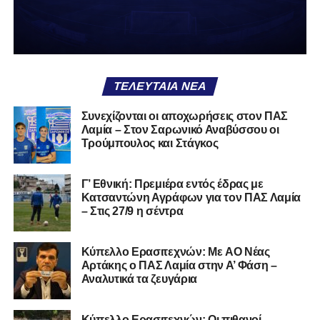
χειρότερο από το να ξέρεις ότι είσαι μικρός.
Το πιο ανησυχητικό δεν είναι η κατηγορία, είναι ότι
φίλαθλοι και περίγυρος, αντί για παράγοντες
σταθερότητας, γίνονται πολλαπλασιαστές αμφιβολίας.
ΤΕΛΕΥΤΑΊΑ ΝΈΑ
Ασχολούνται περισσότερο με τις «χάρες» των άλλων
παρά με τις δικές τους αδυναμίες. Σαν να ψάχνεις
Συνεχίζονται οι αποχωρήσεις στον ΠΑΣ
στον διπλανό το γιατί δεν βρέχει, ενώ κρατάς
Λαμία – Στον Σαρωνικό Αναβύσσου οι
ομπρέλα μέσα στο σαλόνι.
Τρούμπουλος και Στάγκος
Μια
ομάδα
με
brand
, με
ιστορική διαδρομή
, με
Γ’ Εθνική: Πρεμιέρα εντός έδρας με
εμπειρία
ανώτερων επιπέδων,
δεν μπορεί να εκπέμπει
Κατσαντώνη Αγράφων για τον ΠΑΣ Λαμία
εικόνα ομάδας-θύματος.
Δεν γίνεται να μιλά για «κέντρα
– Στις 27/9 η σέντρα
αποφάσεων» και «επιρροές» και «αδικίες».
Αυτά είναι
ομολογίες μειονεξίας. Και οι μεγάλες ομάδες δεν
Kύπελλο Ερασιτεχνών: Με AO Nέας
ομολογούν μειονεξία. Τη διορθώνουν.
Βέβαια αυτό
Αρτάκης ο ΠΑΣ Λαμία στην Α’ Φάση –
απαιτεί και ισχυρό διοικητικό αποτύπωμα. Κάτι που σε
Αναλυτικά τα ζευγάρια
αυτή την έκδοση του ΠΑΣ Λαμία, με όσα προηγήθηκαν το
καλοκαίρι και όσα ισχύουν σήμερα, λείπει. Μιλάμε για μία
Κύπελλο Ερασιτεχνών: Οι πιθανοί