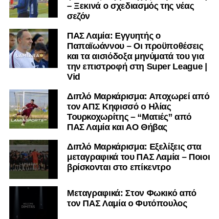
– Ξεκινά ο σχεδιασμός της νέας
υπόλοιπο κόσμο. Ακολουθήστε το lamiara.gr στο
σεζόν
Facebook
, στο
Twitter
και στο
Instagram
για να
μαθαίνετε σε χρόνο dt όλα τα νέα.
ΠΑΣ Λαμία: Εγγυητής ο
Παπαϊωάννου – Οι προϋποθέσεις
και τα αισιόδοξα μηνύματά του για
την επιστροφή στη Super League |
Vid
Διπλό Μαρκάρισμα: Αποχωρεί από
τον ΑΠΣ Κηφισσό ο Ηλίας
Τουρκοχωρίτης – “Ματιές” από
ΠΑΣ Λαμία και ΑΟ Θήβας
Διπλό Μαρκάρισμα: Εξελίξεις στα
μεταγραφικά του ΠΑΣ Λαμία – Ποιοι
βρίσκονται στο επίκεντρο
Μεταγραφικά: Στον Φωκικό από
τον ΠΑΣ Λαμία ο Φυτόπουλος