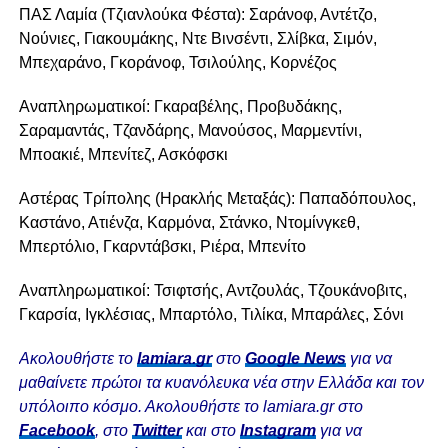
ΠΑΣ Λαμία (Τζιανλούκα Φέστα): Σαράνοφ, Αντέτζο,
Νούνιες, Γιακουμάκης, Ντε Βινσέντι, Σλίβκα, Σιμόν,
Μπεχαράνο, Γκοράνοφ, Τσιλούλης, Κορνέζος
Αναπληρωματικοί: Γκαραβέλης, Προβυδάκης,
Σαραμαντάς, Τζανδάρης, Μανούσος, Μαρμεντίνι,
Μποακιέ, Μπενίτεζ, Ασκόφσκι
Αστέρας Τρίπολης (Ηρακλής Μεταξάς): Παπαδόπουλος,
Καστάνο, Ατιένζα, Καρμόνα, Στάνκο, Ντομίνγκεθ,
Μπερτόλιο, Γκαρντάβσκι, Ριέρα, Μπενίτο
Αναπληρωματικοί: Τσιφτσής, Αντζουλάς, Τζουκάνοβιτς,
Γκαρσία, Ιγκλέσιας, Μπαρτόλο, Τιλίκα, Μπαράλες, Σόνι
Ακολουθήστε το
lamiara.gr
στο
Google News
για να
μαθαίνετε πρώτοι τα κυανόλευκα νέα στην Ελλάδα και τον
υπόλοιπο κόσμο. Ακολουθήστε το lamiara.gr στο
Facebook
, στο
Twitter
και στο
Instagram
για να