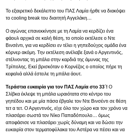
Το εξαιρετικό δεκάλεπτο του ΠΑΣ Λαμία ήρθε να διακόψει
το coοling break του διαιτητή Αγγελάκη…
Ο αγώνας επανεκκίνησε με τη Λαμία να κερδίζει ένα
φάουλ αρχικά σε καλή θέση, το οποίο εκτέλεσε ο Ντε
Βινσέντι, για να κερδίσει εν τέλει η γηπεδούχος ομάδα ένα
κόρνερ ακόμη. Την εκτέλεση ανέλαβε ξανά ο Αργεντινός,
στέλνοντας τη μπάλα στην καρδιά της άμυνας της
Τρίπολης. Εκεί βρισκόταν ο Κορνέζος ο οποίος πήρε τη
κεφαλιά αλλά έστειλε τη μπάλα άουτ.
Τεράστια ευκαιρία για τον ΠΑΣ Λαμία στο 33΄!
Ο
Σλίβκα έκλεψε τη μπάλα ωραιότατα στο κέντρο του
γηπέδου και με μία πάσα έβγαλε τον Ντε Βινσέντι σε θέση
τετ α τετ. Ο Αργεντινός, είχε όλο τον χώρο και τον χρόνο να
πλασάρει σωστά τον Νίκο Παπαδόπουλο… όμως
αποφάσισε να πλασάρει χωρίς δύναμη και να δώσει την
ευκαιρία στον τερματοφύλακα του Αστέρα να πέσει και να