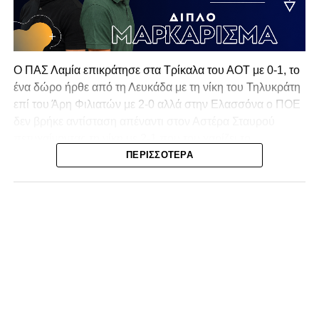
Ο ΠΑΣ Λαμία επικράτησε στα Τρίκαλα του ΑΟΤ με 0-1, το
ένα δώρο ήρθε από τη Λευκάδα με τη νίκη του Τηλυκράτη
επί του Άρη Φιλιατών με 2-0 αλλά στην Ελασσόνα ο ΠΟΕ
δεν βρήκε αντίσταση απέναντι στον Αστέρα Σταυρού
πετυχαίνοντας τη νίκη με 2-1 που του χαρίζει το
πρωτάθλημα και την πρόκριση στην επόμενη φάση!
ΠΕΡΙΣΣΌΤΕΡΑ
Δεύτερη θέση για τον ΠΑΣ Λαμία σε μία σεζόν που
ξεπέρασε την φετινή έκδοση του εαυτού του!
Τα Τρίκαλα μπήκαν πιο δυναμικά στην αναμέτρηση, χωρίς
όμως να καταφέρουν να απειλήσουν ουσιαστικά τη Λαμία.
Η πρώτη αξιόλογη στιγμή καταγράφηκε στο 13’, όταν ο
Κοκκίνης επιχείρησε απευθείας εκτέλεση φάουλ από
πλάγια θέση, με τη μπάλα να καταλήγει άουτ. Παρόμοια
κατάληξη είχε και η κεφαλιά του Αντερέμι δύο λεπτά