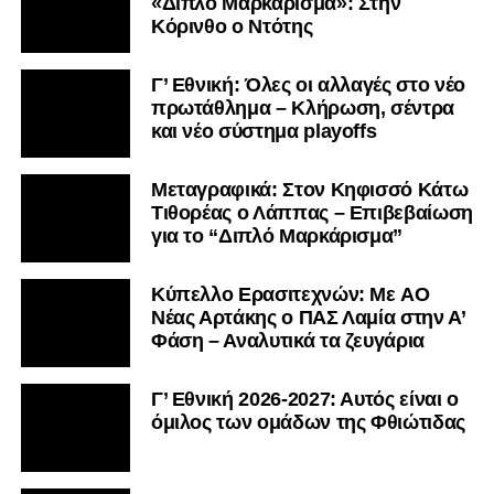
«Διπλό Μαρκάρισμα»: Στην
Κόρινθο ο Ντότης
Γ’ Εθνική: Όλες οι αλλαγές στο νέο
πρωτάθλημα – Κλήρωση, σέντρα
και νέο σύστημα playoffs
Μεταγραφικά: Στον Κηφισσό Κάτω
Τιθορέας ο Λάππας – Επιβεβαίωση
για το “Διπλό Μαρκάρισμα”
Kύπελλο Ερασιτεχνών: Με AO
Nέας Αρτάκης ο ΠΑΣ Λαμία στην Α’
Φάση – Αναλυτικά τα ζευγάρια
Γ’ Εθνική 2026-2027: Αυτός είναι ο
όμιλος των ομάδων της Φθιώτιδας