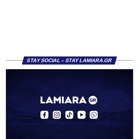
αργότερα, έπειτα από κόρνερ. Γενικά, στα μέσα του
πρώτου ημιχρόνου η ομάδα μας έδειχνε σημάδια
κόπωσης.
Πιθανόν αυτό να συνδεόταν και με το γεγονός ότι η
Ελασσόνα είχε ήδη προηγηθεί απέναντι στον Αστέρα
Σταυρού, κάνοντας το αποτέλεσμα στα Τρίκαλα λιγότερο
κρίσιμο. Παρ’ όλα αυτά, στην πρώτη ουσιαστική της
ευκαιρία, η Λαμία κατάφερε να ανοίξει το σκορ. Στο 26’,
STAY SOCIAL – STAY LAMIARA.GR
μετά από εκτέλεση κόρνερ, ο Τρούμπουλος βρήκε τη
μπάλα και ο Κουφιώτης με κεφαλιά την έστειλε στα δίχτυα
του Λαζαρίνα για το 1-0.
Το γκολ αυτό άλλαξε τη ροή του αγώνα, δίνοντας
ψυχολογία στη Λαμία που άρχισε να κρατά περισσότερο
την κατοχή. Τα Τρίκαλα προσπάθησαν να αντιδράσουν,
χωρίς όμως να δημιουργούν ουσιαστικές ευκαιρίες,
καθώς η άμυνα των παικτών του Βαγγέλη Στουρνάρα
λειτουργούσε αποτελεσματικά. Μέχρι το τέλος του πρώτου