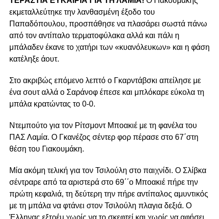
ΤΕΡΑΣΤΙΑ ΕΥΚΑΙΡΙΑ ΓΙΑ ΤΗ ΛΑΜΙΑ!
Ο Γιακουμάκης
εκμεταλλεύτηκε την λανθασμένη έξοδο του
Παπαδόπουλου, προσπάθησε να πλασάρει σωστά πάνω
από τον αντίπαλο τερματοφύλακα αλλά και πάλι η
μπάλαδεν έκανε το χατήρι των «κυανόλευκων» και η φάση
κατέληξε άουτ.
Στο ακριβώς επόμενο λεπτό ο Γκαρντάβσκι απείλησε με
ένα σουτ αλλά ο Σαράνοφ έπεσε και μπλόκαρε εύκολα τη
μπάλα κρατώντας το 0-0.
Ντεμπούτο για τον Ρίτσμοντ Μποακιέ με τη φανέλα του
ΠΑΣ Λαμία. Ο Γκανέζος σέντερ φορ πέρασε στο 67΄στη
θέση του Γιακουμάκη.
Μία ακόμη τελική για τον Τσιλούλη στο παιχνίδι. Ο Σλίβκα
σέντραρε από τα αριστερά στο 69΄΄ο Μποακιέ πήρε την
πρώτη κεφαλιά, τη δεύτερη την πήρε αντίπαλος αμυντικός
με τη μπάλα να φτάνει στον Τσιλούλη πλαγια δεξιά. Ο
Έλληνας εξτρέμ χωρίς να το σκεφτεί και χωρίς να αφήσει