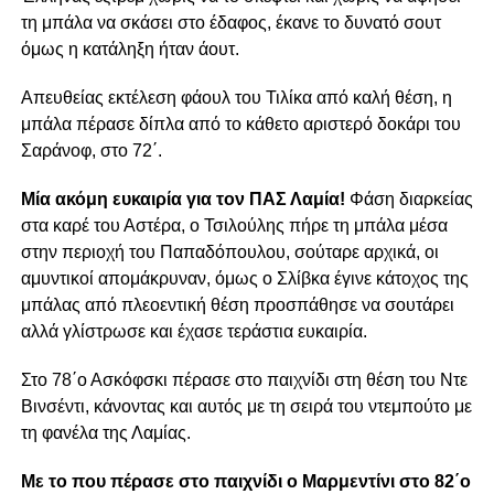
τη μπάλα να σκάσει στο έδαφος, έκανε το δυνατό σουτ
όμως η κατάληξη ήταν άουτ.
Απευθείας εκτέλεση φάουλ του Τιλίκα από καλή θέση, η
μπάλα πέρασε δίπλα από το κάθετο αριστερό δοκάρι του
Σαράνοφ, στο 72΄.
Μία ακόμη ευκαιρία για τον ΠΑΣ Λαμία!
Φάση διαρκείας
στα καρέ του Αστέρα, ο Τσιλούλης πήρε τη μπάλα μέσα
στην περιοχή του Παπαδόπουλου, σούταρε αρχικά, οι
αμυντικοί απομάκρυναν, όμως ο Σλίβκα έγινε κάτοχος της
μπάλας από πλεοεντική θέση προσπάθησε να σουτάρει
αλλά γλίστρωσε και έχασε τεράστια ευκαιρία.
Στο 78΄ο Ασκόφσκι πέρασε στο παιχνίδι στη θέση του Ντε
Βινσέντι, κάνοντας και αυτός με τη σειρά του ντεμπούτο με
τη φανέλα της Λαμίας.
Με το που πέρασε στο παιχνίδι ο Μαρμεντίνι στο 82΄ο