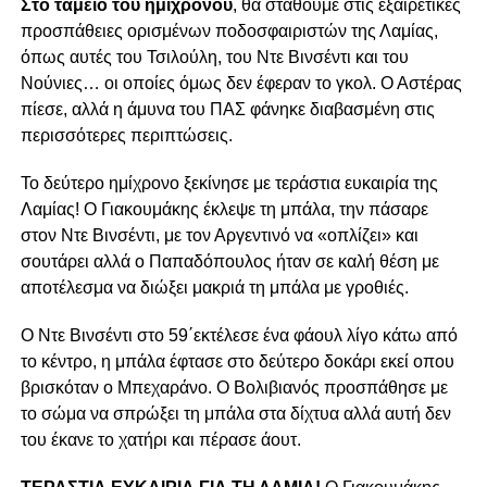
Στο ταμείο του ημιχρόνου
, θα σταθούμε στις εξαιρετικές
προσπάθειες ορισμένων ποδοσφαιριστών της Λαμίας,
όπως αυτές του Τσιλούλη, του Ντε Βινσέντι και του
Νούνιες… οι οποίες όμως δεν έφεραν το γκολ. Ο Αστέρας
πίεσε, αλλά η άμυνα του ΠΑΣ φάνηκε διαβασμένη στις
περισσότερες περιπτώσεις.
Το δεύτερο ημίχρονο ξεκίνησε με τεράστια ευκαιρία της
Λαμίας! Ο Γιακουμάκης έκλεψε τη μπάλα, την πάσαρε
στον Ντε Βινσέντι, με τον Αργεντινό να «οπλίζει» και
σουτάρει αλλά ο Παπαδόπουλος ήταν σε καλή θέση με
αποτέλεσμα να διώξει μακριά τη μπάλα με γροθιές.
Ο Ντε Βινσέντι στο 59΄εκτέλεσε ένα φάουλ λίγο κάτω από
το κέντρο, η μπάλα έφτασε στο δεύτερο δοκάρι εκεί οπου
βρισκόταν ο Μπεχαράνο. Ο Βολιβιανός προσπάθησε με
το σώμα να σπρώξει τη μπάλα στα δίχτυα αλλά αυτή δεν
του έκανε το χατήρι και πέρασε άουτ.