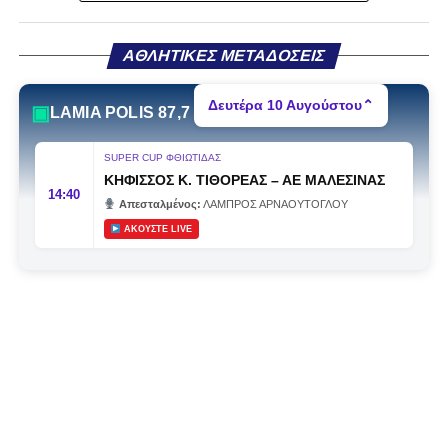
Στάγκο, οι οποίοι θα συνεχίσουν μαζί την ποδοσφαιρική
τους πορεία στον Σαρωνικό Αναβύσσου, με τον σύλλογο
να ανακοινώνει επίσημα την απόκτησή τους.
ΑΘΛΗΤΙΚΕΣ ΜΕΤΑΔΟΣΕΙΣ
Ιδιαίτερο ενδιαφέρον παρουσιάζει η περίπτωση του
Δευτέρα 10 Αυγούστου
⌃
▣
LAMIA POLIS 87,7
Βασίλη Τρούμπουλου, ο οποίος βρέθηκε στο στόχαστρο
αρκετών ομάδων το φετινό καλοκαίρι. Ανάμεσα στους
SUPER CUP ΦΘΙΩΤΙΔΑΣ
συλλόγους που ενδιαφέρθηκαν έντονα για την απόκτησή
ΚΗΦΙΣΣΟΣ Κ. ΤΙΘΟΡΕΑΣ
–
ΑΕ ΜΑΛΕΣΙΝΑΣ
του ήταν η Κόρινθος και ο Ιωνικός, με την ομάδα της
14:40
Απεσταλμένος:
ΛΑΜΠΡΟΣ ΑΡΝΑΟΥΤΟΓΛΟΥ
Κορίνθου να εμφανίζεται για μεγάλο χρονικό διάστημα ως
ΑΚΟΥΣΤΕ LIVE
το φαβορί για την υπογραφή του. Ωστόσο, η εξέλιξη ήταν
διαφορετική, καθώς ο 23χρονος αμυντικός επέλεξε τελικά
τον Σαρωνικό Αναβύσσου, όπου θα συναντήσει ξανά τον
πρώην συμπαίκτη του στον ΠΑΣ Λαμία, Χρυσόστομο
Στάγκο.
Η ανακοίνωση για τον Βασίλη Τρούμπουλο
«Ο Α.Ο. Σαρωνικός Αναβύσσου ανακοινώνει την