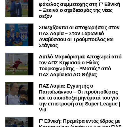
φάκελος συμμετοχής στη Γ’ Εθνική
– Ξεκινά ο σχεδιασμός της νέας
σεζόν
Συνεχίζονται οι αποχωρήσεις στον
ΠΑΣ Λαμία – Στον Σαρωνικό
Αναβύσσου οι Τρούμπουλος και
Στάγκος
Διπλό Μαρκάρισμα: Αποχωρεί από
τον ΑΠΣ Κηφισσό ο Ηλίας
Τουρκοχωρίτης – “Ματιές” από
ΠΑΣ Λαμία και ΑΟ Θήβας
ΠΑΣ Λαμία: Εγγυητής ο
Παπαϊωάννου – Οι προϋποθέσεις
και τα αισιόδοξα μηνύματά του για
την επιστροφή στη Super League |
Vid
Γ’ Εθνική: Πρεμιέρα εντός έδρας με