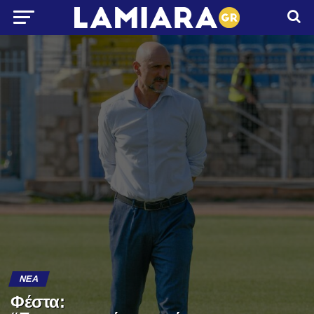
ΝΈΑ
Φέστα: