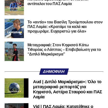
υπόλοιπο κόσμο. Ακολουθήστε το lamiara.gr στο
αντίπαλοι του ΠΑΣ Λαμία
Facebook
, στο
Twitter
και στο
Instagram
για να
μαθαίνετε σε χρόνο dt όλα τα νέα.
Το «αντίο» του Βασίλη Τρούμπουλου στον
ΠΑΣ Λαμία: «Κρατάμε τα καλά και
προχωράμε. Ευχαριστώ για όλα»
Μεταγραφικά: Στον Κηφισσό Κάτω
Τιθορέας ο Λάππας – Επιβεβαίωση για το
“Διπλό Μαρκάρισμα”
ΔΗΜΟΦΙΛΉ
Aud | Διπλό Μαρκάρισμα»: Όλο το
μεταγραφικό ρεπορτάζ για
Κηφισσό, Αστέρα Σταυρού και ΠΑΣ
Λαμία
Vid | ΠΑΣ Λαμία: Κατατέθηκε ο