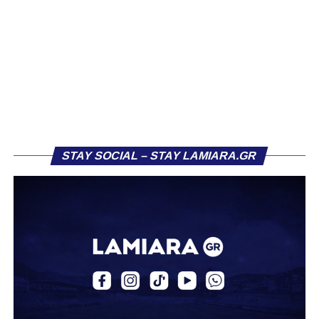
απόκτηση του ποδοσφαιριστή Βασίλη Τρούμπουλου.
Ο Βασίλης, ο οποίος είναι 23 χρονών (γεννημένος το
2003), αγωνίζεται ως στόπερ και αμυντικός μέσος και την
περσινή σεζόν πραγματοποίησε γεμάτη χρονιά στη Γ’
Εθνική με τα χρώματα του ΠΑΣ Λαμία.
Στο παρελθόν αγωνίστηκε στην ΑΕΚ Β’, με την οποία
κατέγραψε 10 συμμετοχές στη Super League 2, καθώς
επίσης σε Εθνικό και Ζάκυνθο. Ξεκίνησε την καριέρα του
STAY SOCIAL – STAY LAMIARA.GR
από τα τμήματα υποδομής του ΠΑΣ Λαμία, φτάνοντας
μέχρι την πρώτη ομάδα, με την οποία πραγματοποίησε
συμμετοχή στη Super League απέναντι στον Παναιτωλικό
στις 26 Σεπτεμβρίου 2021.
Καλωσορίζουμε τον Βασίλη στην οικογένεια του
Σαρωνικού και του ευχόμαστε υγεία και πολλές
επιτυχίες.»