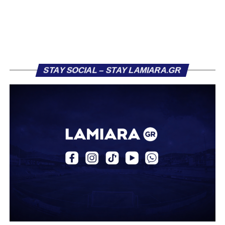
ντεμπούτο του με την πρώτη ομάδα τη σεζόν 2023/24.
Στους τελευταίους τρεις μήνες της αγωνιστικής περιόδου
κατέγραψε οκτώ συμμετοχές, πετυχαίνοντας ένα γκολ,
επίδοση που του χάρισε τη μεταγραφή του στην ΑΕΚ τον
Ιούλιο 2024.
STAY SOCIAL – STAY LAMIARA.GR
Στην πρώτη του σεζόν στην ΑΕΚ, σημείωσε τρία γκολ
και μοίρασε δύο ασίστ σε 12 συμμετοχές με την ΑΕΚ Β.
Την περασμένη αγωνιστική περίοδο αγωνίστηκε ως
δανεικός στον ΠΑΣ Γιάννινα, όπου απέκτησε πολύτιμες
εμπειρίες, καταγράφοντας δύο γκολ και δύο ασίστ σε
20 αγώνες. Σε διεθνές επίπεδο, ο Κοντονίκος φόρεσε τη
φανέλα της Εθνικής Ελλάδας Κ19, μετρώντας 10
συμμετοχές και δύο γκολ.
Καλωσήρθες, Βασίλη».
Ακολουθήστε το
lamiara.gr
στο
Google News
για να
μαθαίνετε πρώτοι τα κυανόλευκα νέα στην Ελλάδα και τον
υπόλοιπο κόσμο. Ακολουθήστε το lamiara.gr στο