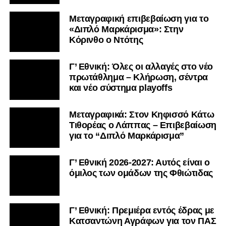
πρωτάθλημα – Κλήρωση, σέντρα
και νέο σύστημα playoffs
Μεταγραφικά: Στον Κηφισσό Κάτω
Τιθορέας ο Λάππας – Επιβεβαίωση
για το “Διπλό Μαρκάρισμα”
Γ’ Εθνική 2026-2027: Αυτός είναι ο
όμιλος των ομάδων της Φθιώτιδας
Γ’ Εθνική: Πρεμιέρα εντός έδρας με
Κατσαντώνη Αγράφων για τον ΠΑΣ
Λαμία – Στις 27/9 η σέντρα
Kύπελλο Ερασιτεχνών: Με AO
Nέας Αρτάκης ο ΠΑΣ Λαμία στην Α’
Φάση – Αναλυτικά τα ζευγάρια