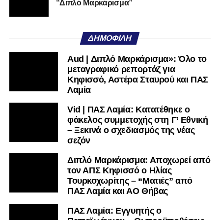
μεταγραφικό ρεπορτάζ για
Κηφισσό, Αστέρα Σταυρού και ΠΑΣ
Λαμία
Vid | ΠΑΣ Λαμία: Κατατέθηκε ο
φάκελος συμμετοχής στη Γ’ Εθνική
– Ξεκινά ο σχεδιασμός της νέας
σεζόν
Διπλό Μαρκάρισμα: Αποχωρεί από
τον ΑΠΣ Κηφισσό ο Ηλίας
Τουρκοχωρίτης – “Ματιές” από
ΠΑΣ Λαμία και ΑΟ Θήβας
ΠΑΣ Λαμία: Εγγυητής ο
Παπαϊωάννου – Οι προϋποθέσεις
και τα αισιόδοξα μηνύματά του για
την επιστροφή στη Super League |
Vid
Διπλό Μαρκάρισμα: Εξελίξεις στα
μεταγραφικά του ΠΑΣ Λαμία – Ποιοι