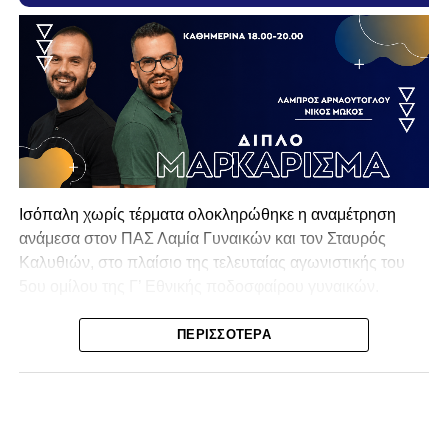
Ισόπαλη χωρίς τέρματα ολοκληρώθηκε η αναμέτρηση
ανάμεσα στον
ΠΑΣ Λαμία Γυναικών
και τον
Σταυρός
Καλυθιών
, στο πλαίσιο της τελευταίας αγωνιστικής του
5ου ομίλου της Γ’ Εθνικής ποδοσφαίρου γυναικών.
Ρεπορτάζ: Νίκος Σκαρμούτσος
ΠΕΡΙΣΣΌΤΕΡΑ
Πριν την έναρξη του αγώνα, κρατήθηκε ενός λεπτού
σιγή για στη μνήμη του Νώντα Χαντζή.
Οι δύο ομάδες έμειναν στο 0-0, σε ένα παιχνίδι όπου οι