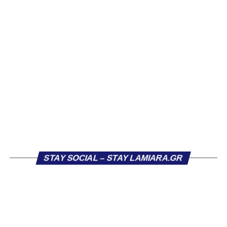
φιλοξενούμενες είχαν τις πιο σημαντικές στιγμές, με τον
ΠΑΣ Λαμία να κρατά ανέπαφη την εστία του χάρη και στις
επεμβάσεις της τερματοφύλακάς του.
Ο Σταυρός Καλυθιών απείλησε από νωρίς, χάνοντας
μεγάλη ευκαιρία μόλις στο 7ο λεπτό. Η Φλεβάρη βρέθηκε
μόνη μέσα στην περιοχή από πλάγια θέση και επιχείρησε
το σουτ, όμως η Σπουρνιά ακούμπησε όσο χρειαζόταν την
μπάλα, η οποία στη συνέχεια κατέληξε στο δοκάρι.
Η πρώτη καλή στιγμή για τον ΠΑΣ Λαμία ήρθε στο 15’,
όταν η Μανίτα εκτέλεσε απευθείας φάουλ, με τη
Βασιλειάδου να μπλοκάρει χωρίς δυσκολία.
STAY SOCIAL – STAY LAMIARA.GR
Στο 20ό λεπτό οι φιλοξενούμενες άγγιξαν ξανά το γκολ,
όταν η Βογιατζή βρέθηκε σε θέση βολής στο ύψος του
πέναλτι μετά από γύρισμα της Τζανάκη, όμως το σουτ της
πέρασε λίγο πάνω από το οριζόντιο δοκάρι.