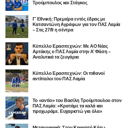
Τρούμπουλος και Στάγκος
μαθαίνετε πρώτοι τα κυανόλευκα νέα στην Ελλάδα και τον
υπόλοιπο κόσμο. Ακολουθήστε το lamiara.gr στο
Facebook
, στο
Twitter
και στο
Instagram
για να
Γ’ Εθνική: Πρεμιέρα εντός έδρας με
Κατσαντώνη Αγράφων για τον ΠΑΣ Λαμία
μαθαίνετε σε χρόνο dt όλα τα νέα.
– Στις 27/9 η σέντρα
Kύπελλο Ερασιτεχνών: Με AO Nέας
Αρτάκης ο ΠΑΣ Λαμία στην Α’ Φάση –
Αναλυτικά τα ζευγάρια
Κύπελλο Ερασιτεχνών: Οι πιθανοί
αντίπαλοι του ΠΑΣ Λαμία
Το «αντίο» του Βασίλη Τρούμπουλου στον
ΠΑΣ Λαμία: «Κρατάμε τα καλά και
προχωράμε. Ευχαριστώ για όλα»
Μεταγραφικά: Στον Κηφισσό Κάτω