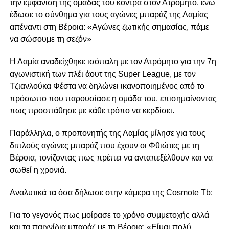
την εμφάνιση της ομάδας του κόντρα στον Ατρόμητο, ενώ
έδωσε το σύνθημα για τους αγώνες μπαράζ της Λαμίας
απέναντι στη Βέροια: «Αγώνες ζωτικής σημασίας, πάμε
να σώσουμε τη σεζόν»
Η Λαμία αναδείχθηκε ισόπαλη με τον Ατρόμητο για την 7η
αγωνιστική των πλέι άουτ της Super League, με τον
Τζιανλούκα Φέστα να δηλώνει ικανοποιημένος από το
πρόσωπο που παρουσίασε η ομάδα του, επισημαίνοντας
πως προσπάθησε με κάθε τρόπο να κερδίσει.
Παράλληλα, ο προπονητής της Λαμίας μίλησε για τους
διπλούς αγώνες μπαράζ που έχουν οι Φθιώτες με τη
Βέροια, τονίζοντας πως πρέπει να ανταπεξέλθουν και να
σωθεί η χρονιά.
Αναλυτικά τα όσα δήλωσε στην κάμερα της Cosmote Tb:
Για το γεγονός πως μοίρασε το χρόνο συμμετοχής αλλά
και τα παιχνίδια μπαράζ με τη Βέροια: «Είμαι πολύ