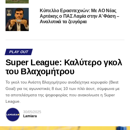
Kύπελλο Ερασιτεχνών: Με AO Nέας
Αρτάκης ο ΠΑΣ Λαμία στην Α’ Φάση –
Αναλυτικά τα ζευγάρια
PLAY OUT
Super League: Καλύτερο γκολ
του Βλαχομήτρου
Το γκολ του Ανέστη Βλαχομήτρου αναδείχτηκε κορυφαίο (Best
Goal) για τις αγωνιστικές 8 έως 10 των πλέι άουτ, σύμφωνα με
τα αποτελέσματα της ψηφοφορίας που ανακοίνωσε η Super
League.
30/05/2025
Lamiara