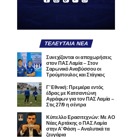
ΤΕΛΕΥΤΑΊΑ ΝΈΑ
Συνεχίζονται οι αποχωρήσεις
στον ΠΑΣ Λαμία – Στον
Σαρωνικό Αναβύσσου οι
Τρούμπουλος και Στάγκος
Γ’ Εθνική: Πρεμιέρα εντός
έδρας με Κατσαντώνη
Αγράφων για τον ΠΑΣ Λαμία –
Στις 27/9 η σέντρα
Kύπελλο Ερασιτεχνών: Με AO
Nέας Αρτάκης ο ΠΑΣ Λαμία
στην Α’ Φάση – Αναλυτικά τα
ζευγάρια