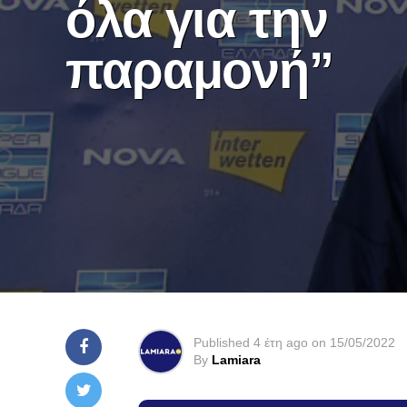
όλα για την
παραμονή”
Published
4 έτη ago
on
15/05/2022
By
Lamiara