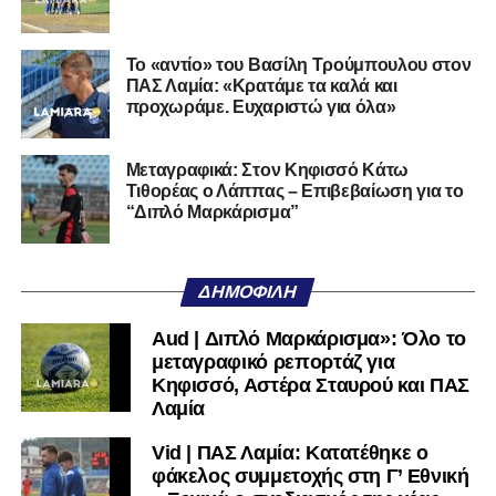
Facebook
, στο
Twitter
και στο
Instagram
για να
μαθαίνετε σε χρόνο dt όλα τα νέα.
Το «αντίο» του Βασίλη Τρούμπουλου στον
ΠΑΣ Λαμία: «Κρατάμε τα καλά και
προχωράμε. Ευχαριστώ για όλα»
Μεταγραφικά: Στον Κηφισσό Κάτω
Τιθορέας ο Λάππας – Επιβεβαίωση για το
“Διπλό Μαρκάρισμα”
ΔΗΜΟΦΙΛΉ
Aud | Διπλό Μαρκάρισμα»: Όλο το
μεταγραφικό ρεπορτάζ για
Κηφισσό, Αστέρα Σταυρού και ΠΑΣ
Λαμία
Vid | ΠΑΣ Λαμία: Κατατέθηκε ο
φάκελος συμμετοχής στη Γ’ Εθνική