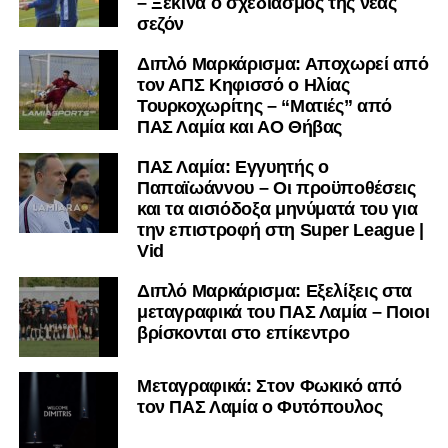
– Ξεκινά ο σχεδιασμός της νέας
σεζόν
Διπλό Μαρκάρισμα: Αποχωρεί από
τον ΑΠΣ Κηφισσό ο Ηλίας
Τουρκοχωρίτης – “Ματιές” από
ΠΑΣ Λαμία και ΑΟ Θήβας
ΠΑΣ Λαμία: Εγγυητής ο
Παπαϊωάννου – Οι προϋποθέσεις
και τα αισιόδοξα μηνύματά του για
την επιστροφή στη Super League |
Vid
Διπλό Μαρκάρισμα: Εξελίξεις στα
μεταγραφικά του ΠΑΣ Λαμία – Ποιοι
βρίσκονται στο επίκεντρο
Μεταγραφικά: Στον Φωκικό από
τον ΠΑΣ Λαμία ο Φυτόπουλος