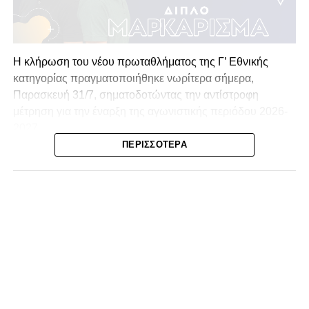
Η κλήρωση του νέου πρωταθλήματος της Γ’ Εθνικής
κατηγορίας πραγματοποιήθηκε νωρίτερα σήμερα,
Παρασκευή 31/7, σηματοδοτώντας την αντίστροφη
μέτρηση για την έναρξη της αγωνιστικής περιόδου 2026-
2027.
ΠΕΡΙΣΣΌΤΕΡΑ
Ο ΠΑΣ Λαμία θα ξεκινήσει τις υποχρεώσεις της για τον 5ο
όμιλο εντός έδρας, αντιμετωπίζοντας τον Κατσαντώνη
Αγράφων στην πρεμιέρα,.
Η προετοιμασία των «κυανόλευκων» αναμένεται να
ξεκινήσει αφού πρώτα έχουν ξεκαθαρίσει τα…
διοικητικά σύννεφα!
Το πλήρες πρόγραμμα του πρωταθλήματος θα
ανακοινωθεί επίσημα από την ΕΠΟ εντός της ημέρας, ενώ