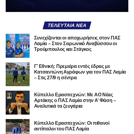
Δείτε αυτή τη δημοσίευση στο Instagram.
ΤΕΛΕΥΤΑΊΑ ΝΈΑ
Συνεχίζονται οι αποχωρήσεις στον ΠΑΣ
Λαμία – Στον Σαρωνικό Αναβύσσου οι
Τρούμπουλος και Στάγκος
Γ’ Εθνική: Πρεμιέρα εντός έδρας με
Κατσαντώνη Αγράφων για τον ΠΑΣ Λαμία
– Στις 27/9 η σέντρα
Kύπελλο Ερασιτεχνών: Με AO Nέας
Η δημοσίευση κοινοποιήθηκε από το χρήστη Lamiara.gr (@lamiara.gr)
Αρτάκης ο ΠΑΣ Λαμία στην Α’ Φάση –
Αναλυτικά τα ζευγάρια
Ακολουθήστε το
lamiara.gr
στο
Google News
για να
Κύπελλο Ερασιτεχνών: Οι πιθανοί
μαθαίνετε πρώτοι τα κυανόλευκα νέα στην Ελλάδα και τον
αντίπαλοι του ΠΑΣ Λαμία
υπόλοιπο κόσμο. Ακολουθήστε το lamiara.gr στο