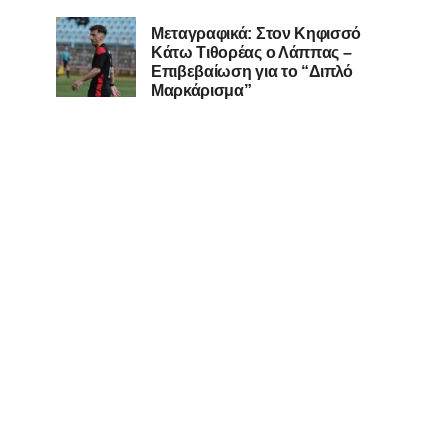
Μεταγραφικά: Στον Κηφισσό
Κάτω Τιθορέας ο Λάππας –
Επιβεβαίωση για το “Διπλό
Μαρκάρισμα”