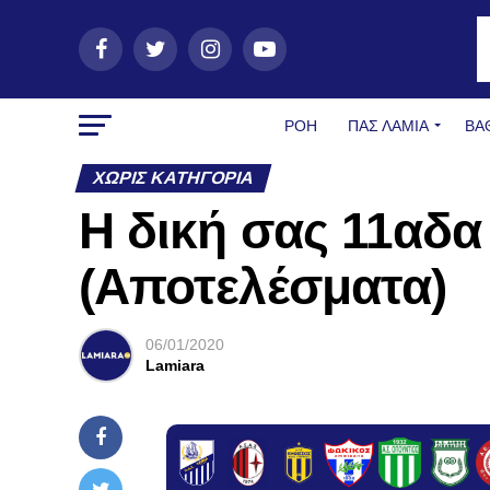
ΡΟΗ
ΠΑΣ ΛΑΜΊΑ
ΒΑ
ΧΩΡΊΣ ΚΑΤΗΓΟΡΊΑ
H δική σας 11αδα 
(Αποτελέσματα)
06/01/2020
Lamiara