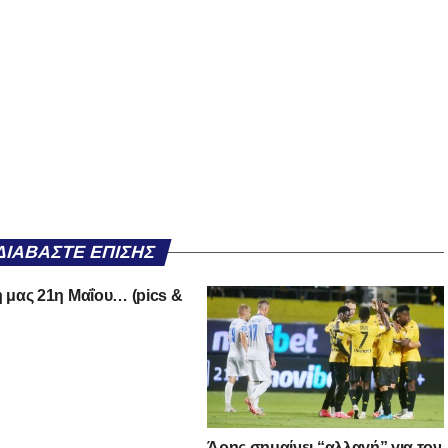
ΔΙΑΒΆΣΤΕ ΕΠΊΣΗΣ
ή μας 21η Μαΐου… (pics &
Άρης σημαίνει “αλλαγή” για τον