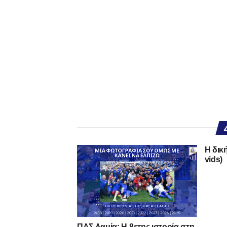
Η δικ
vids)
ΠΑΣ Λαμία: Η 8ετης ιστορία στη