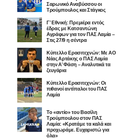
Σαρωνικό Αναβύσσου οι
Τρούμπουλος και Στάγκος
Γ’ Εθνική: Πρεμιέρα εντός
έδρας με Κατσαντώνη
Αγράφων για τον ΠΑΣ Λαμία –
Στις 27/9 η σέντρα
Kύπελλο Ερασιτεχνών: Με AO
Nέας Αρτάκης ο ΠΑΣ Λαμία
στην Α’ Φάση – Αναλυτικά τα
ζευγάρια
Κύπελλο Ερασιτεχνών: Οι
πιθανοί αντίπαλοι του ΠΑΣ
Λαμία
Το «αντίο» του Βασίλη
Τρούμπουλου στον ΠΑΣ
Λαμία: «Κρατάμε τα καλά και
προχωράμε. Ευχαριστώ για
όλα»