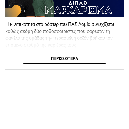
Η κινητικότητα στο ρόστερ του ΠΑΣ Λαμία συνεχίζεται,
καθώς ακόμη δύο ποδοσφαιριστές που φόρεσαν τη
φανέλα της ομάδας την περασμένη σεζόν βρήκαν τον
επόμενο σταθμό της καριέρας τους.
Ο λόγος για τον Βασίλη Τρούμπουλο και τον Χρυσόστομο
ΠΕΡΙΣΣΌΤΕΡΑ
Στάγκο, οι οποίοι θα συνεχίσουν μαζί την ποδοσφαιρική
τους πορεία στον Σαρωνικό Αναβύσσου, με τον σύλλογο
να ανακοινώνει επίσημα την απόκτησή τους.
Ιδιαίτερο ενδιαφέρον παρουσιάζει η περίπτωση του
Βασίλη Τρούμπουλου, ο οποίος βρέθηκε στο στόχαστρο
αρκετών ομάδων το φετινό καλοκαίρι. Ανάμεσα στους
συλλόγους που ενδιαφέρθηκαν έντονα για την απόκτησή
του ήταν η Κόρινθος και ο Ιωνικός, με την ομάδα της
Κορίνθου να εμφανίζεται για μεγάλο χρονικό διάστημα ως