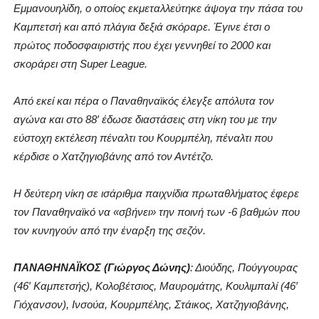
Εμμανουηλίδη, ο οποίος εκμεταλλεύτηκε άψογα την πάσα του
Καμπετσή και από πλάγια δεξιά σκόραρε. Έγινε έτσι ο
πρώτος ποδοσφαιριστής που έχει γεννηθεί το 2000 και
σκοράρει στη Super League.
Από εκεί και πέρα ο Παναθηναϊκός έλεγξε απόλυτα τον
αγώνα και στο 88′ έδωσε διαστάσεις στη νίκη του με την
εύστοχη εκτέλεση πέναλτι του Κουρμπέλη, πέναλτι που
κέρδισε ο Χατζηγιοβάνης από τον Αντέτζο.
Η δεύτερη νίκη σε ισάριθμα παιχνίδια πρωταθλήματος έφερε
τον Παναθηναϊκό να «σβήνει» την ποινή των -6 βαθμών που
τον κυνηγούν από την έναρξη της σεζόν.
ΠΑΝΑΘΗΝΑΪΚΟΣ (Γιώργος Δώνης)
: Διούδης, Πούγγουρας
(46′ Καμπετσής), Κολοβέτσιος, Μαυρομάτης, Κουλιμπαλί (46′
Γιόχανσον), Ινσούα, Κουρμπέλης, Στάικος, Χατζηγιοβάνης,