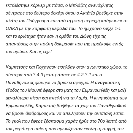
εκτελέστηκε κόρνερ με πάσα, ο Μπλάζιτς ανενόχλητος
σέντραρε στο δεύτερο δοκάρι όπου ο Αντέτζο βρέθηκε στην
πλάτη του Πούγγουρα και από τη μικρή περιοχή «πάγωσε» το
ΟΑΚΑ με την καρφωτή κεφαλιά του. Το ημίχρονο έληξε 1-1
και το ερώτημα ήταν εάν η ομάδα του Δώνη είχε τις
απαντήσεις στην πρώτη δοκιμασία που της προέκυψε εντός
του αγώνα. Και τις είχε!
Καμπετσής και Γιόχανσον εισήλθαν στον αγωνιστικό χώρο, το
σύστημα από 3-4-3 μετατράπηκε σε 4-2-3-1 και ο
Παναθηναϊκός φάνηκε να βρίσκει σφυγμό. Η αναγκαστική
έξοδος του Μουνιέ έφερε στο ματς τον Εμμανουηλίδη και μαζί
μεγαλύτερη πίεση και απειλή για τη Λαμία. Η κινητικότητα των
Εμμανουηλίδη, Καμπετσή βοήθησε τα χαφ του Παναθηναϊκού
να βρουν διαδρόμους και να απειλήσουν την αντίπαλη εστία.
Το γκολ που έφερε ξέσπασμα χαράς ήρθε στο 70ο λεπτό από
τον μικρότερο παίκτη που αγωνίζονταν εκείνη τη στιγμή, τον