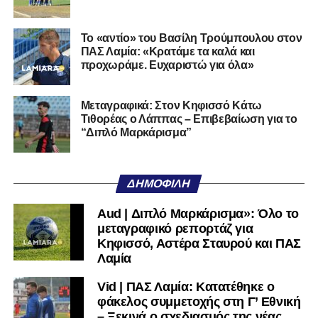
της Serie D στην Ιταλία, όπως οι Nocerina, S. Maria
Cilento και Castrovillari, έχοντας ξεκινήσει την
Το «αντίο» του Βασίλη Τρούμπουλου στον
ποδοσφαιρική του διαδρομή από τον Απόλλωνα Σμύρνης.
ΠΑΣ Λαμία: «Κρατάμε τα καλά και
προχωράμε. Ευχαριστώ για όλα»
Τον καλωσορίζουμε στην οικογένεια του Σαρωνικού και
του ευχόμαστε υγεία και επιτυχίες.»
Μεταγραφικά: Στον Κηφισσό Κάτω
Τιθορέας ο Λάππας – Επιβεβαίωση για το
Ακολουθήστε το
lamiara.gr
στο
Google News
για να
“Διπλό Μαρκάρισμα”
μαθαίνετε πρώτοι τα κυανόλευκα νέα στην Ελλάδα και τον
υπόλοιπο κόσμο. Ακολουθήστε το lamiara.gr στο
Facebook
, στο
Twitter
και στο
Instagram
για να
ΔΗΜΟΦΙΛΉ
μαθαίνετε σε χρόνο dt όλα τα νέα.
Aud | Διπλό Μαρκάρισμα»: Όλο το
μεταγραφικό ρεπορτάζ για
Κηφισσό, Αστέρα Σταυρού και ΠΑΣ
Λαμία
Vid | ΠΑΣ Λαμία: Κατατέθηκε ο
φάκελος συμμετοχής στη Γ’ Εθνική
– Ξεκινά ο σχεδιασμός της νέας