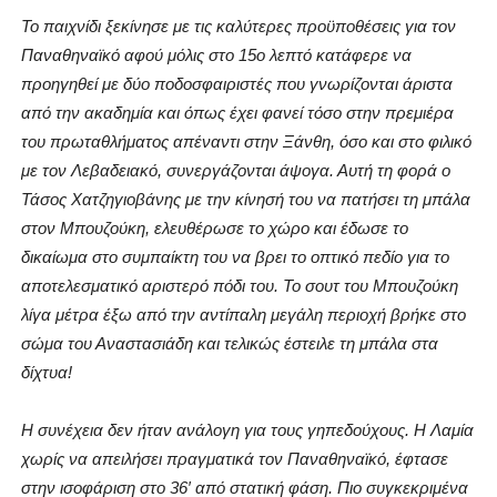
Το παιχνίδι ξεκίνησε με τις καλύτερες προϋποθέσεις για τον
Παναθηναϊκό αφού μόλις στο 15ο λεπτό κατάφερε να
προηγηθεί με δύο ποδοσφαιριστές που γνωρίζονται άριστα
από την ακαδημία και όπως έχει φανεί τόσο στην πρεμιέρα
του πρωταθλήματος απέναντι στην Ξάνθη, όσο και στο φιλικό
με τον Λεβαδειακό, συνεργάζονται άψογα. Αυτή τη φορά ο
Τάσος Χατζηγιοβάνης με την κίνησή του να πατήσει τη μπάλα
στον Μπουζούκη, ελευθέρωσε το χώρο και έδωσε το
δικαίωμα στο συμπαίκτη του να βρει το οπτικό πεδίο για το
αποτελεσματικό αριστερό πόδι του. Το σουτ του Μπουζούκη
λίγα μέτρα έξω από την αντίπαλη μεγάλη περιοχή βρήκε στο
σώμα του Αναστασιάδη και τελικώς έστειλε τη μπάλα στα
δίχτυα!
Η συνέχεια δεν ήταν ανάλογη για τους γηπεδούχους. Η Λαμία
χωρίς να απειλήσει πραγματικά τον Παναθηναϊκό, έφτασε
στην ισοφάριση στο 36′ από στατική φάση. Πιο συγκεκριμένα