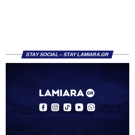
το φαβορί για την υπογραφή του. Ωστόσο, η εξέλιξη ήταν
διαφορετική, καθώς ο 23χρονος αμυντικός επέλεξε τελικά
τον Σαρωνικό Αναβύσσου, όπου θα συναντήσει ξανά τον
πρώην συμπαίκτη του στον ΠΑΣ Λαμία, Χρυσόστομο
Στάγκο.
Η ανακοίνωση για τον Βασίλη Τρούμπουλο
STAY SOCIAL – STAY LAMIARA.GR
«Ο Α.Ο. Σαρωνικός Αναβύσσου ανακοινώνει την
απόκτηση του ποδοσφαιριστή Βασίλη Τρούμπουλου.
Ο Βασίλης, ο οποίος είναι 23 χρονών (γεννημένος το
2003), αγωνίζεται ως στόπερ και αμυντικός μέσος και την
περσινή σεζόν πραγματοποίησε γεμάτη χρονιά στη Γ’
Εθνική με τα χρώματα του ΠΑΣ Λαμία.
Στο παρελθόν αγωνίστηκε στην ΑΕΚ Β’, με την οποία
κατέγραψε 10 συμμετοχές στη Super League 2, καθώς
επίσης σε Εθνικό και Ζάκυνθο. Ξεκίνησε την καριέρα του