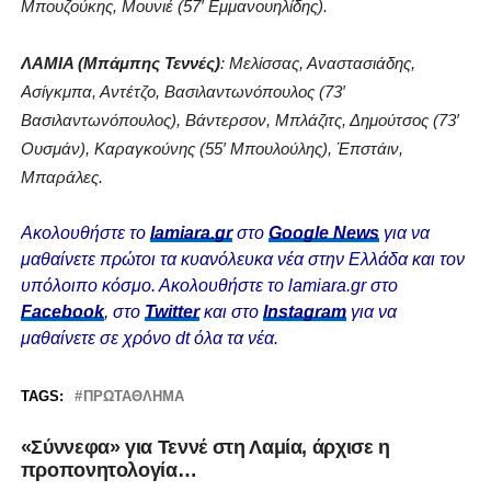
Μπουζούκης, Μουνιέ (57′ Εμμανουηλίδης).
ΛΑΜΙΑ (Μπάμπης Τεννές)
: Μελίσσας, Αναστασιάδης,
Ασίγκμπα, Αντέτζο, Βασιλαντωνόπουλος (73′
Βασιλαντωνόπουλος), Βάντερσον, Μπλάζιτς, Δημούτσος (73′
Ουσμάν), Καραγκούνης (55′ Μπουλούλης), Έπστάιν,
Μπαράλες.
Ακολουθήστε το
lamiara.gr
στο
Google News
για να
μαθαίνετε πρώτοι τα κυανόλευκα νέα στην Ελλάδα και τον
υπόλοιπο κόσμο. Ακολουθήστε το lamiara.gr στο
Facebook
, στο
Twitter
και στο
Instagram
για να
μαθαίνετε σε χρόνο dt όλα τα νέα.
TAGS:
ΠΡΩΤΆΘΛΗΜΑ
«Σύννεφα» για Τεννέ στη Λαμία, άρχισε η
προπονητολογία…