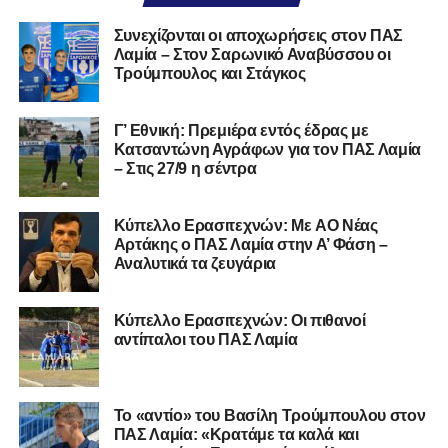
Α.Ο. Νέας Αρτάκης
Συνεχίζονται οι αποχωρήσεις στον ΠΑΣ
Λαμία – Στον Σαρωνικό Αναβύσσου οι
Α.Ε. Προποντίς Χαλκίδας
Τρούμπουλος και Στάγκος
Ταμυναϊκός Αλιβερίου
Φωκικός
Γ’ Εθνική: Πρεμιέρα εντός έδρας με
Κατσαντώνη Αγράφων για τον ΠΑΣ Λαμία
– Στις 27/9 η σέντρα
Συνολικά, στην
1η φάση
της διοργάνωσης συμμετέχουν
130 ομάδες
από τη Γ’ Εθνική και οι Κυπελλούχοι ή
φιναλίστ των ΕΠΣ που δήλωσαν συμμετοχή. Οι ομάδες
Kύπελλο Ερασιτεχνών: Με AO Nέας
έχουν χωριστεί σε
14 γεωγραφικά γκρουπ
, ενώ μετά την
Αρτάκης ο ΠΑΣ Λαμία στην Α’ Φάση –
Αναλυτικά τα ζευγάρια
ολοκλήρωση της πρώτης φάσης θα προκύψουν
68
ομάδες
που θα συνεχίσουν στη διοργάνωση.
Κύπελλο Ερασιτεχνών: Οι πιθανοί
Αμέσως μετά θα πραγματοποιηθεί και η κλήρωση της
2ης
αντίπαλοι του ΠΑΣ Λαμία
φάσης
, από την οποία θα διαμορφωθούν οι
64 ομάδες
που θα συνεχίσουν στην 3η φάση του θεσμού.
Το «αντίο» του Βασίλη Τρούμπουλου στον
Η διαδικασία της κλήρωσης θα μεταδοθεί
ζωντανά μέσω
ΠΑΣ Λαμία: «Κρατάμε τα καλά και