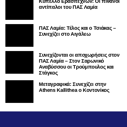
Κύπελλο Ερασιτεχνών: Οι πιθανοί
αντίπαλοι του ΠΑΣ Λαμία
ΠΑΣ Λαμία: Τέλος και ο Τσιάκας –
Συνεχίζει στο Αιγάλεω
Συνεχίζονται οι αποχωρήσεις στον
ΠΑΣ Λαμία – Στον Σαρωνικό
Αναβύσσου οι Τρούμπουλος και
Στάγκος
Mεταγραφικά: Συνεχίζει στην
Athens Kallithea ο Κοντονίκος