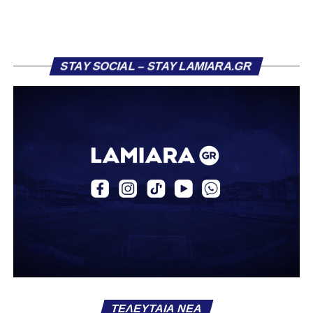
Αναγέννηση Σχηματαρίου και η Α.Ε. Μαλεσίνας, σε ένα
ιδιαίτερα ανταγωνιστικό γκρουπ.
Το 9ο γκρουπ της κλήρωσης
STAY SOCIAL – STAY LAMIARA.GR
Α.Ο. Αγράφων «Ο Κατσαντώνης»
Αναγέννηση Σχηματαρίου
Απόλλων Ευπαλίου
Αστέρας Σταυρού
Α.Ο. Θήβα
Α.Ο. Καρύστου
ΑΠΣ Κηφισσός
Κιθαιρών
ΠΑΣ Λαμία
Α.Ε. Μαλεσίνας
ΤΕΛΕΥΤΑΊΑ ΝΈΑ