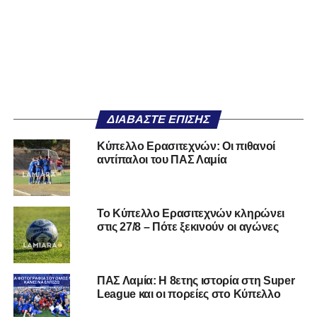
ΔΙΑΒΆΣΤΕ ΕΠΊΣΗΣ
Κύπελλο Ερασιτεχνών: Οι πιθανοί
αντίπαλοι του ΠΑΣ Λαμία
Το Κύπελλο Ερασιτεχνών κληρώνει
στις 27/8 – Πότε ξεκινούν οι αγώνες
ΠΑΣ Λαμία: Η 8ετης ιστορία στη Super
League και οι πορείες στο Κύπελλο