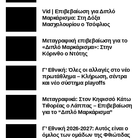
Vid | Επιβεβαίωση για Διπλό
Μαρκάρισμα: Στη Δόξα
Μασχολουρίου ο Τσόφλιος
Μεταγραφική επιβεβαίωση για το
«Διπλό Μαρκάρισμα»: Στην
Κόρινθο ο Ντότης
Γ’ Εθνική: Όλες οι αλλαγές στο νέο
πρωτάθλημα – Κλήρωση, σέντρα
και νέο σύστημα playoffs
Μεταγραφικά: Στον Κηφισσό Κάτω
Τιθορέας ο Λάππας – Επιβεβαίωση
για το “Διπλό Μαρκάρισμα”
Γ’ Εθνική 2026-2027: Αυτός είναι ο
όμιλος των ομάδων της Φθιώτιδας