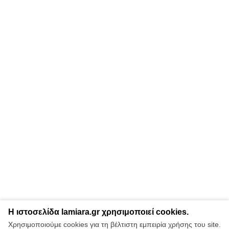
Η ιστοσελίδα lamiara.gr χρησιμοποιεί cookies.
Χρησιμοποιούμε cookies για τη βέλτιστη εμπειρία χρήσης του site.