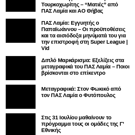
Τουρκοχωρίτης – “Ματιές” από
ΠΑΣ Λαμία και ΑΟ Θήβας
ΠΑΣ Λαμία: Εγγυητής ο
Παπαϊωάννου – Οι προϋποθέσεις
και τα αισιόδοξα μηνύματά του για
την επιστροφή στη Super League |
Vid
Διπλό Μαρκάρισμα: Εξελίξεις στα
μεταγραφικά του ΠΑΣ Λαμία – Ποιοι
βρίσκονται στο επίκεντρο
Μεταγραφικά: Στον Φωκικό από
τον ΠΑΣ Λαμία ο Φυτόπουλος
Στις 31 Ιουλίου μαθαίνουν το
πρόγραμμα τους οι ομάδες της Γ’
Εθνικής