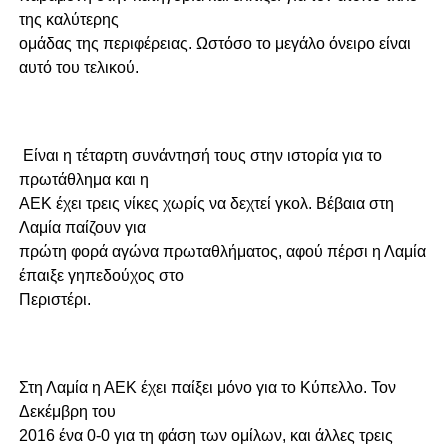
της καλύτερης
ομάδας της περιφέρειας. Ωστόσο το μεγάλο όνειρο είναι
αυτό του τελικού.
Είναι η τέταρτη συνάντησή τους στην ιστορία για το
πρωτάθλημα και η
ΑΕΚ έχει τρεις νίκες χωρίς να δεχτεί γκολ. Βέβαια στη
Λαμία παίζουν για
πρώτη φορά αγώνα πρωταθλήματος, αφού πέρσι η Λαμία
έπαιξε γηπεδούχος στο
Περιστέρι.
Στη Λαμία η ΑΕΚ έχει παίξει μόνο για το Κύπελλο. Τον
Δεκέμβρη του
2016 ένα 0-0 για τη φάση των ομίλων, και άλλες τρεις