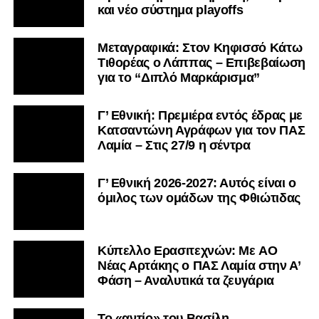
και νέο σύστημα playoffs
Μεταγραφικά: Στον Κηφισσό Κάτω
Τιθορέας ο Λάππας – Επιβεβαίωση
για το “Διπλό Μαρκάρισμα”
Γ’ Εθνική: Πρεμιέρα εντός έδρας με
Κατσαντώνη Αγράφων για τον ΠΑΣ
Λαμία – Στις 27/9 η σέντρα
Γ’ Εθνική 2026-2027: Αυτός είναι ο
όμιλος των ομάδων της Φθιώτιδας
Kύπελλο Ερασιτεχνών: Με AO
Nέας Αρτάκης ο ΠΑΣ Λαμία στην Α’
Φάση – Αναλυτικά τα ζευγάρια
Το «αντίο» του Βασίλη