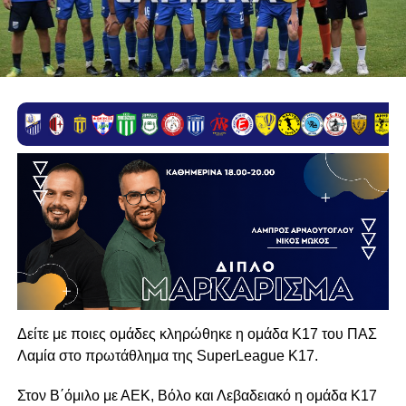
Δείτε με ποιες ομάδες κληρώθηκε η ομάδα Κ17 του ΠΑΣ
Λαμία στο πρωτάθλημα της SuperLeague K17.
Στον Β΄όμιλο με ΑΕΚ, Βόλο και Λεβαδειακό η ομάδα Κ17