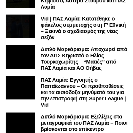
Κηφισσό, Αστέρα Σταυρού και ΠΑΣ
Τικταπανίδη, που με βοήθησε από μικρός, τον ΠΑΣ Λαμία
Λαμία
φυσικά που είχα τη χαρά να είμαι μέλος του, τον κύριο
Vid | ΠΑΣ Λαμία: Κατατέθηκε ο
Μπουρογιάννη που συνεργαστήκαμε 1μιση χρόνο τώρα,
φάκελος συμμετοχής στη Γ’ Εθνική
τον κύριο Ζαχαρόπουλο, τον coach Παπανικολάου και
– Ξεκινά ο σχεδιασμός της νέας
φυσικά το γραφείο μάνατζερ που με εκπροσωπεί τον
σεζόν
κύριο Ανδρέα Δημητρίου. Θα προσπαθήσω να συνδυάσω
ποδόσφαιρο και σχολείο με σωστό πρόγραμμα. Δεν
Διπλό Μαρκάρισμα: Αποχωρεί από
τον ΑΠΣ Κηφισσό ο Ηλίας
κοιτάω μόνο το ένα ή το άλλο – θέλω να τα ισορροπήσω
Τουρκοχωρίτης – “Ματιές” από
και βλέπουμε.
ΠΑΣ Λαμία και ΑΟ Θήβας
ΠΑΣ Λαμία: Εγγυητής ο
Παπαϊωάννου – Οι προϋποθέσεις
και τα αισιόδοξα μηνύματά του για
την επιστροφή στη Super League |
Vid
Διπλό Μαρκάρισμα: Εξελίξεις στα
μεταγραφικά του ΠΑΣ Λαμία – Ποιοι
βρίσκονται στο επίκεντρο