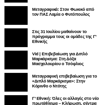
Μεταγραφικά: Στον Φωκικό από
τον ΠΑΣ Λαμία ο Φυτόπουλος
Στις 31 Ιουλίου μαθαίνουν το
πρόγραμμα τους οι ομάδες της Γ’
Εθνικής
Vid | Επιβεβαίωση για Διπλό
Ακολουθήστε το
lamiara.gr
στο
Google News
για να
Μαρκάρισμα: Στη Δόξα
μαθαίνετε πρώτοι τα κυανόλευκα νέα στην Ελλάδα και τον
Μασχολουρίου ο Τσόφλιος
υπόλοιπο κόσμο. Ακολουθήστε το lamiara.gr στο
Facebook
, στο
Twitter
και στο
Instagram
για να
Μεταγραφική επιβεβαίωση για το
μαθαίνετε σε χρόνο dt όλα τα νέα.
«Διπλό Μαρκάρισμα»: Στην
Κόρινθο ο Ντότης
Γ’ Εθνική: Όλες οι αλλαγές στο νέο
πρωτάθλημα – Κλήρωση, σέντρα