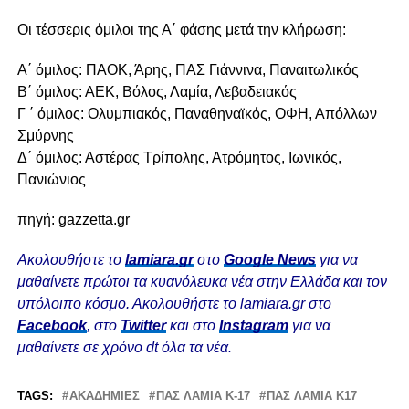
Οι τέσσερις όμιλοι της Α΄ φάσης μετά την κλήρωση:
Α΄ όμιλος: ΠΑΟΚ, Άρης, ΠΑΣ Γιάννινα, Παναιτωλικός
Β΄ όμιλος: ΑΕΚ, Βόλος, Λαμία, Λεβαδειακός
Γ ΄ όμιλος: Ολυμπιακός, Παναθηναϊκός, ΟΦΗ, Απόλλων
Σμύρνης
Δ΄ όμιλος: Αστέρας Τρίπολης, Ατρόμητος, Ιωνικός,
Πανιώνιος
πηγή: gazzetta.gr
Ακολουθήστε το
lamiara.gr
στο
Google News
για να
μαθαίνετε πρώτοι τα κυανόλευκα νέα στην Ελλάδα και τον
υπόλοιπο κόσμο. Ακολουθήστε το lamiara.gr στο
Facebook
, στο
Twitter
και στο
Instagram
για να
μαθαίνετε σε χρόνο dt όλα τα νέα.
TAGS:
ΑΚΑΔΗΜΊΕΣ
ΠΑΣ ΛΑΜΙΑ Κ-17
ΠΑΣ ΛΑΜΙΑ Κ17