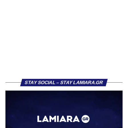
την πρώτη ομάδα
, κατά την περσινή καλοκαιρινή
προετοιμασία.
Παρά τις δυσκολίες, ο Βασίλης κατάφερε να ξεχωρίσει και
να τραβήξει πάνω του τα βλέμματα, κάνοντας το μεγάλο
άλμα προς τον Πειραιά και τις επαγγελματικές
εγκαταστάσεις του Ολυμπιακού.
Ο Βασίλης περιγράφει τη φετινή σεζόν με την Κ17 ως
δύσκολη, αλλά ιδιαίτερα εποικοδομητική, χάρη στη
θετική ατμόσφαιρα και τη συνεργασία μεταξύ των
παικτών.
STAY SOCIAL – STAY LAMIARA.GR
“Ήταν μια δύσκολη χρονιά, αλλά είχαμε φοβερό κλίμα
στην ομάδα και δέσαμε όλοι μαζί. Προσωπικά, είχα πολύ
καλό χρόνο συμμετοχής, που με βοήθησε πολύ. Έκανα
και προετοιμασία με την πρώτη ομάδα, κάτι που ήταν
τεράστια εμπειρία. Παρόλο που δεν πήγα στην Ολλανδία,
προπονήθηκα στο Καρπενήσι με τους επαγγελματίες και
είχα εξαιρετικές σχέσεις, ειδικά με τον Σουρδή μιλάμε