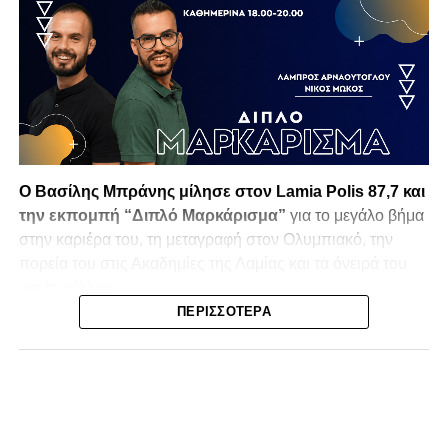
Ο Βασίλης Μπράνης μίλησε στον Lamia Polis 87,7 και
την εκπομπή “Διπλό Μαρκάρισμα”
για το μεγάλο βήμα
στην καριέρα του, τη μεταγραφή στον Ολυμπιακό, την
πορεία του στις Ακαδημίες της Λαμίας και τα όνειρά του
για το μέλλον.
ΠΕΡΙΣΣΌΤΕΡΑ
Το επίτευγμά του είναι αξιοσημείωτο, καθώς αγωνίζεται σε
μία από τις πιο απαιτητικές θέσεις του ποδοσφαίρου, αυτή
του τερματοφύλακα,
χωρίς να υπάρχει προπονητής
τερματοφυλάκων στις Ακαδημίες
του συλλόγου. Ό,τι
προπόνηση έχει κάνει σε αυτό το επίπεδο ήταν
μόνο με