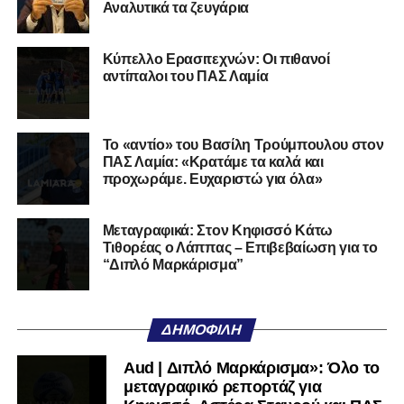
Αναλυτικά τα ζευγάρια
Υπήρχε όμως επαφή τα τελευταία 2 χρόνια – είχα πάει και
ξαναπάει στις εγκαταστάσεις. Μου είπαν ότι με θέλουν και
Κύπελλο Ερασιτεχνών: Οι πιθανοί
απάντησα αμέσως: «Εννοείται». Το γραφείο μου, το
La
αντίπαλοι του ΠΑΣ Λαμία
Football Consulting
, ανέλαβε όλα τα διαδικαστικά και
κανονίσαμε συνάντηση στα γραφεία του Ολυμπιακού. Εκεί
έκλεισε και η ημερομηνία της υπογραφής. Τη Δευτέρα
Το «αντίο» του Βασίλη Τρούμπουλου στον
φεύγω για Πειραιά και θα εγκατασταθώ στο Ρέντη. Η
ΠΑΣ Λαμία: «Κρατάμε τα καλά και
βασική προετοιμασία είναι από 2 έως 12 Αυγούστου στο
προχωράμε. Ευχαριστώ για όλα»
Καρπενήσι. Από μικρός είμαι Ολυμπιακός – από τα 5 μου
ξεκίνησα να παίζω και το όνειρό μου ήταν να φορέσω αυτή
Μεταγραφικά: Στον Κηφισσό Κάτω
τη φανέλα. Είμαι επαγγελματίας όμως· αν ερχόταν άλλη
Τιθορέας ο Λάππας – Επιβεβαίωση για το
πρόταση, θα την άκουγα. Θέλω να δουλέψω σκληρά, να
“Διπλό Μαρκάρισμα”
εξελιχθώ και να κοιτάξω ψηλά. Όλα γίνονται όταν είσαι
προσηλωμένος”
ΔΗΜΟΦΙΛΉ
Για τους προπονητές του και τον ΠΑΣ Λαμία:
Aud | Διπλό Μαρκάρισμα»: Όλο το
Θέλω να ευχαριστήσω όλους όσοι με στήριξαν. Την
μεταγραφικό ρεπορτάζ για
ακαδημία Σερπάνος και προσωπικά τον κύριο