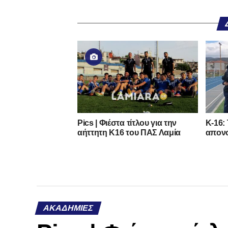
Pics | Φιέστα τίτλου για την
Κ-16:
αήττητη Κ16 του ΠΑΣ Λαμία
απονο
ΑΚΑΔΗΜΊΕΣ