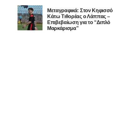
Μεταγραφικά: Στον Κηφισσό
Κάτω Τιθορέας ο Λάππας –
Επιβεβαίωση για το “Διπλό
Μαρκάρισμα”