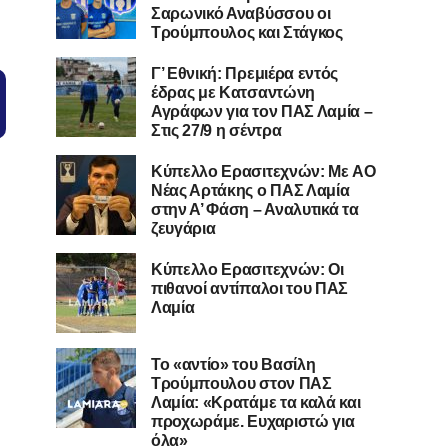
Σαρωνικό Αναβύσσου οι
Τρούμπουλος και Στάγκος
Γ’ Εθνική: Πρεμιέρα εντός
έδρας με Κατσαντώνη
Αγράφων για τον ΠΑΣ Λαμία –
Στις 27/9 η σέντρα
Kύπελλο Ερασιτεχνών: Με AO
Nέας Αρτάκης ο ΠΑΣ Λαμία
στην Α’ Φάση – Αναλυτικά τα
ζευγάρια
Κύπελλο Ερασιτεχνών: Οι
πιθανοί αντίπαλοι του ΠΑΣ
Λαμία
Το «αντίο» του Βασίλη
Τρούμπουλου στον ΠΑΣ
Λαμία: «Κρατάμε τα καλά και
προχωράμε. Ευχαριστώ για
όλα»