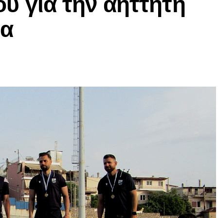
λου για την αήττητη
ία