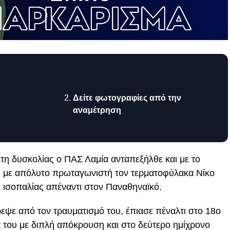
Δείτε φωτογραφίες από την
αναμέτρηση
ίκτη δυσκολίας ο ΠΑΣ Λαμία ανταπεξήλθε και με το
 με απόλυτο πρωταγωνιστή τον τερματοφύλακα Νίκο
 ισοπαλίας απέναντι στον Παναθηναϊκό.
ψε από τον τραυματισμό του, έπιασε πέναλτι στο 18ο
α του με διπλή απόκρουση και στο δεύτερο ημίχρονο