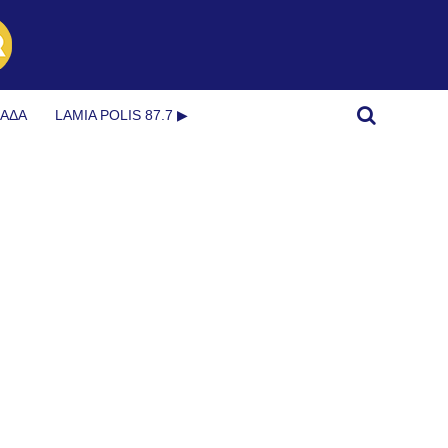
ΜΆΔΑ
LAMIA POLIS 87.7 ▶︎