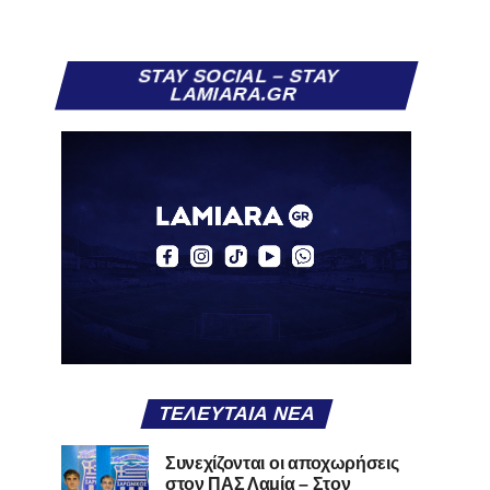
STAY SOCIAL – STAY
LAMIARA.GR
ΤΕΛΕΥΤΑΊΑ ΝΈΑ
Συνεχίζονται οι αποχωρήσεις
στον ΠΑΣ Λαμία – Στον