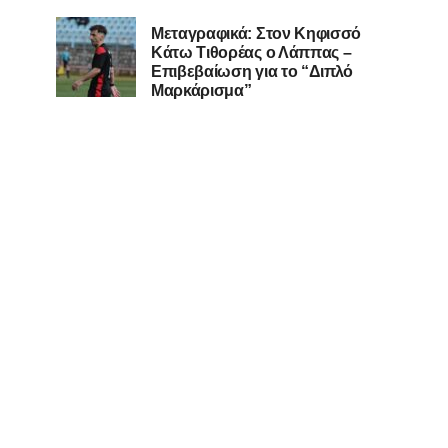
Μεταγραφικά: Στον Κηφισσό
Κάτω Τιθορέας ο Λάππας –
Επιβεβαίωση για το “Διπλό
Μαρκάρισμα”