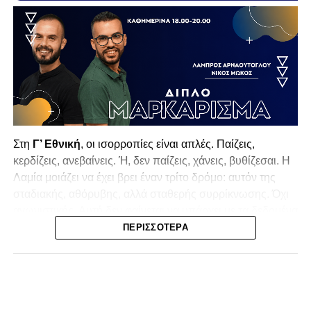
Στη
Γ’ Εθνική
, οι ισορροπίες είναι απλές. Παίζεις,
κερδίζεις, ανεβαίνεις. Ή, δεν παίζεις, χάνεις, βυθίζεσαι. Η
Λαμία
μοιάζει να έχει βρει έναν τρίτο δρόμο: αυτόν της
σταδιακής, αθόρυβης, αλλά σταθερής συρρίκνωσης. Όχι
αγωνιστικής. Αυτή δεν φαίνεται να υπάρχει με τα δεδομένα
της κατηγορίας. Της συρρίκνωσης της ίδιας της
ΠΕΡΙΣΣΌΤΕΡΑ
υπόστασής της.
Γράφει ο Νίκος Μώκος
Για μια ομάδα που πέρασε μια σχεδόν δεκαετία στα