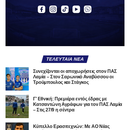
το κρατάς στη ντουλάπα, τσαλακωμένο, χωρίς να ξέρεις
αν πρέπει να το φορέσεις ξανά ή να το χαρίσεις. Η Λαμία
δείχνει να μην ξέρει τι θέλει να είναι. Και αυτό είναι πάντα
χειρότερο από το να ξέρεις ότι είσαι μικρός.
Το πιο ανησυχητικό δεν είναι η κατηγορία, είναι ότι
φίλαθλοι και περίγυρος, αντί για παράγοντες
σταθερότητας, γίνονται πολλαπλασιαστές αμφιβολίας.
ΤΕΛΕΥΤΑΊΑ ΝΈΑ
Ασχολούνται περισσότερο με τις «χάρες» των άλλων
παρά με τις δικές τους αδυναμίες. Σαν να ψάχνεις
Συνεχίζονται οι αποχωρήσεις στον ΠΑΣ
στον διπλανό το γιατί δεν βρέχει, ενώ κρατάς
Λαμία – Στον Σαρωνικό Αναβύσσου οι
ομπρέλα μέσα στο σαλόνι.
Τρούμπουλος και Στάγκος
Μια
ομάδα
με
brand
, με
ιστορική διαδρομή
, με
Γ’ Εθνική: Πρεμιέρα εντός έδρας με
εμπειρία
ανώτερων επιπέδων,
δεν μπορεί να εκπέμπει
Κατσαντώνη Αγράφων για τον ΠΑΣ Λαμία
εικόνα ομάδας-θύματος.
Δεν γίνεται να μιλά για «κέντρα
– Στις 27/9 η σέντρα
αποφάσεων» και «επιρροές» και «αδικίες».
Αυτά είναι
ομολογίες μειονεξίας. Και οι μεγάλες ομάδες δεν
Kύπελλο Ερασιτεχνών: Με AO Nέας
ομολογούν μειονεξία. Τη διορθώνουν.
Βέβαια αυτό