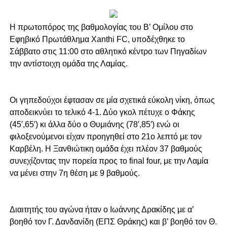
Η πρωτοπόρος της βαθμολογίας του Β’ Ομίλου στο
Εφηβικό Πρωτάθλημα Xanthi FC, υποδέχθηκε το
Σάββατο στις 11:00 στο αθλητικό κέντρο των Πηγαδίων
την αντίστοιχη ομάδα της Λαμίας.
Οι γηπεδούχοι έφτασαν σε μία σχετικά εύκολη νίκη, όπως
αποδεικνύει το τελικό 4-1. Δύο γκολ πέτυχε ο Φάκης
(45′,65′) κι άλλα δύο ο Θυμιάνης (78′,85′) ενώ οι
φιλοξενούμενοι είχαν προηγηθεί στο 21ο λεπτό με τον
Καρβέλη. Η Ξανθιώτικη ομάδα έχει πλέον
37 βαθμούς
συνεχίζοντας την πορεία προς το final four, με την Λαμία
να μένει στην 7η θέση με 9 βαθμούς.
Διαιτητής του αγώνα ήταν ο Ιωάννης Δρακίδης με α’
βοηθό τον Γ. Δανδανίδη (ΕΠΣ Θράκης) και β’ βοηθό τον Θ.