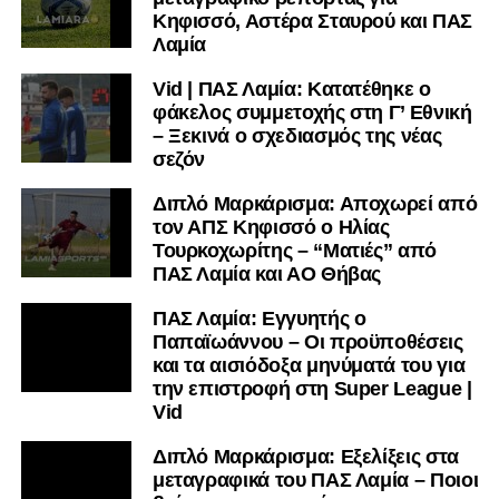
μαθαίνετε πρώτοι τα κυανόλευκα νέα στην Ελλάδα και τον
Κηφισσό, Αστέρα Σταυρού και ΠΑΣ
υπόλοιπο κόσμο. Ακολουθήστε το lamiara.gr στο
Λαμία
Facebook
, στο
Twitter
και στο
Instagram
για να
Vid | ΠΑΣ Λαμία: Κατατέθηκε ο
μαθαίνετε σε χρόνο dt όλα τα νέα.
φάκελος συμμετοχής στη Γ’ Εθνική
– Ξεκινά ο σχεδιασμός της νέας
σεζόν
Διπλό Μαρκάρισμα: Αποχωρεί από
τον ΑΠΣ Κηφισσό ο Ηλίας
Τουρκοχωρίτης – “Ματιές” από
ΠΑΣ Λαμία και ΑΟ Θήβας
ΠΑΣ Λαμία: Εγγυητής ο
Παπαϊωάννου – Οι προϋποθέσεις
και τα αισιόδοξα μηνύματά του για
την επιστροφή στη Super League |
Vid
Διπλό Μαρκάρισμα: Εξελίξεις στα
μεταγραφικά του ΠΑΣ Λαμία – Ποιοι