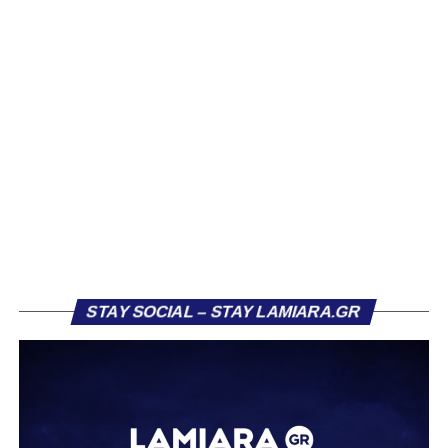
Βασίλη Τρούμπουλου, ο οποίος βρέθηκε στο στόχαστρο
αρκετών ομάδων το φετινό καλοκαίρι. Ανάμεσα στους
συλλόγους που ενδιαφέρθηκαν έντονα για την απόκτησή
του ήταν η Κόρινθος και ο Ιωνικός, με την ομάδα της
Κορίνθου να εμφανίζεται για μεγάλο χρονικό διάστημα ως
το φαβορί για την υπογραφή του. Ωστόσο, η εξέλιξη ήταν
διαφορετική, καθώς ο 23χρονος αμυντικός επέλεξε τελικά
τον Σαρωνικό Αναβύσσου, όπου θα συναντήσει ξανά τον
πρώην συμπαίκτη του στον ΠΑΣ Λαμία, Χρυσόστομο
Στάγκο.
Η ανακοίνωση για τον Βασίλη Τρούμπουλο
STAY SOCIAL – STAY LAMIARA.GR
«Ο Α.Ο. Σαρωνικός Αναβύσσου ανακοινώνει την
απόκτηση του ποδοσφαιριστή Βασίλη Τρούμπουλου.
Ο Βασίλης, ο οποίος είναι 23 χρονών (γεννημένος το
2003), αγωνίζεται ως στόπερ και αμυντικός μέσος και την
περσινή σεζόν πραγματοποίησε γεμάτη χρονιά στη Γ’