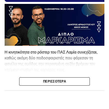
Η κινητικότητα στο ρόστερ του ΠΑΣ Λαμία συνεχίζεται,
καθώς ακόμη δύο ποδοσφαιριστές που φόρεσαν τη
φανέλα της ομάδας την περασμένη σεζόν βρήκαν τον
επόμενο σταθμό της καριέρας τους.
Ο λόγος για τον Βασίλη Τρούμπουλο και τον Χρυσόστομο
ΠΕΡΙΣΣΌΤΕΡΑ
Στάγκο, οι οποίοι θα συνεχίσουν μαζί την ποδοσφαιρική
τους πορεία στον Σαρωνικό Αναβύσσου, με τον σύλλογο
να ανακοινώνει επίσημα την απόκτησή τους.
Ιδιαίτερο ενδιαφέρον παρουσιάζει η περίπτωση του