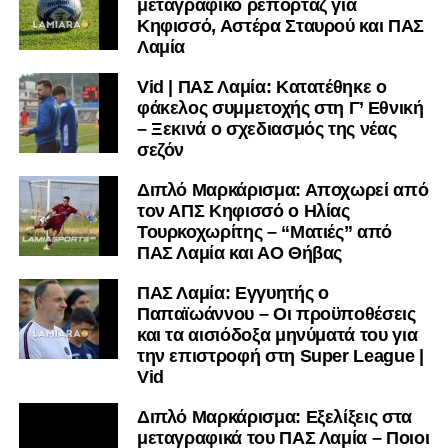
μεταγραφικό ρεπορτάζ για
Κηφισσό, Αστέρα Σταυρού και ΠΑΣ
Λαμία
Vid | ΠΑΣ Λαμία: Κατατέθηκε ο
φάκελος συμμετοχής στη Γ’ Εθνική
– Ξεκινά ο σχεδιασμός της νέας
σεζόν
Διπλό Μαρκάρισμα: Αποχωρεί από
τον ΑΠΣ Κηφισσό ο Ηλίας
Τουρκοχωρίτης – “Ματιές” από
ΠΑΣ Λαμία και ΑΟ Θήβας
ΠΑΣ Λαμία: Εγγυητής ο
Παπαϊωάννου – Οι προϋποθέσεις
και τα αισιόδοξα μηνύματά του για
την επιστροφή στη Super League |
Vid
Διπλό Μαρκάρισμα: Εξελίξεις στα
μεταγραφικά του ΠΑΣ Λαμία – Ποιοι