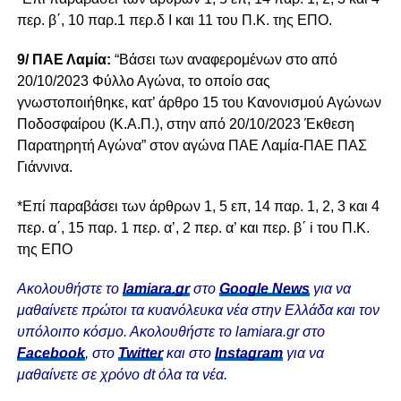
περ. β΄, 10 παρ.1 περ.δ Ι και 11 του Π.Κ. της ΕΠΟ.
9/ ΠΑΕ Λαμία:
“Βάσει των αναφερομένων στο από
20/10/2023 Φύλλο Αγώνα, το οποίο σας
γνωστοποιήθηκε, κατ’ άρθρο 15 του Κανονισμού Αγώνων
Ποδοσφαίρου (Κ.Α.Π.), στην από 20/10/2023 Έκθεση
Παρατηρητή Αγώνα” στον αγώνα ΠΑΕ Λαμία-ΠΑΕ ΠΑΣ
Γιάννινα.
*Επί παραβάσει των άρθρων 1, 5 επ, 14 παρ. 1, 2, 3 και 4
περ. α΄, 15 παρ. 1 περ. α’, 2 περ. α’ και περ. β΄ i του Π.Κ.
της ΕΠΟ
Ακολουθήστε το
lamiara.gr
στο
Google News
για να
μαθαίνετε πρώτοι τα κυανόλευκα νέα στην Ελλάδα και τον
υπόλοιπο κόσμο. Ακολουθήστε το lamiara.gr στο
Facebook
, στο
Twitter
και στο
Instagram
για να
μαθαίνετε σε χρόνο dt όλα τα νέα.