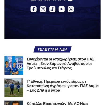
Εθνική με τα χρώματα του ΠΑΣ Λαμία.
Στο παρελθόν αγωνίστηκε στην ΑΕΚ Β’, με την οποία
κατέγραψε 10 συμμετοχές στη Super League 2, καθώς
επίσης σε Εθνικό και Ζάκυνθο. Ξεκίνησε την καριέρα του
από τα τμήματα υποδομής του ΠΑΣ Λαμία, φτάνοντας
μέχρι την πρώτη ομάδα, με την οποία πραγματοποίησε
συμμετοχή στη Super League απέναντι στον Παναιτωλικό
στις 26 Σεπτεμβρίου 2021.
ΤΕΛΕΥΤΑΊΑ ΝΈΑ
Καλωσορίζουμε τον Βασίλη στην οικογένεια του
Συνεχίζονται οι αποχωρήσεις στον ΠΑΣ
Λαμία – Στον Σαρωνικό Αναβύσσου οι
Σαρωνικού και του ευχόμαστε υγεία και πολλές
Τρούμπουλος και Στάγκος
επιτυχίες.»
Γ’ Εθνική: Πρεμιέρα εντός έδρας με
Κατσαντώνη Αγράφων για τον ΠΑΣ Λαμία
– Στις 27/9 η σέντρα
Η ανακοίνωση για τον Χρυσόστομο Στάγκο
«Ο Α.Ο. Σαρωνικός Αναβύσσου ανακοινώνει την
Kύπελλο Ερασιτεχνών: Με AO Nέας