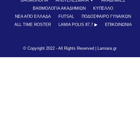
ΒΑΘΜΟΛΟΓΙΑ
ΑΠΟΤΕΛΕΣΜΑΤΑ ▼
ΑΚΑΔΗΜΙΕΣ
ΒΑΘΜΟΛΟΓΙΑ ΑΚΑΔΗΜΙΩΝ
ΚΥΠΕΛΛΟ
ΝΕΑ ΑΠΟ ΕΛΛΑΔΑ
FUTSAL
ΠΟΔΟΣΦΑΙΡΟ ΓΥΝΑΙΚΩΝ
ALL TIME ROSTER
LAMIA POLIS 87,7 ▶︎
ΕΠΙΚΟΙΝΩΝΊΑ
© Copyright 2022 - All Rights Reserved |
Lamiara.gr