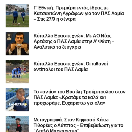
Γ’ Εθνική: Πρεμιέρα εντός έδρας με
Κατσαντώνη Αγράφων για τον ΠΑΣ Λαμία
– Στις 27/9 η σέντρα
Kύπελλο Ερασιτεχνών: Με AO Nέας
Αρτάκης ο ΠΑΣ Λαμία στην Α’ Φάση –
Αναλυτικά τα ζευγάρια
Κύπελλο Ερασιτεχνών: Οι πιθανοί
αντίπαλοι του ΠΑΣ Λαμία
Το «αντίο» του Βασίλη Τρούμπουλου στον
ΠΑΣ Λαμία: «Κρατάμε τα καλά και
προχωράμε. Ευχαριστώ για όλα»
Μεταγραφικά: Στον Κηφισσό Κάτω
Τιθορέας ο Λάππας – Επιβεβαίωση για το
“Διπλό Μαρκάρισμα”