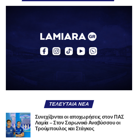
Στην πρώτη του σεζόν στην ΑΕΚ, σημείωσε τρία γκολ
και μοίρασε δύο ασίστ σε 12 συμμετοχές με την ΑΕΚ Β.
Την περασμένη αγωνιστική περίοδο αγωνίστηκε ως
δανεικός στον ΠΑΣ Γιάννινα, όπου απέκτησε πολύτιμες
εμπειρίες, καταγράφοντας δύο γκολ και δύο ασίστ σε
20 αγώνες. Σε διεθνές επίπεδο, ο Κοντονίκος φόρεσε τη
φανέλα της Εθνικής Ελλάδας Κ19, μετρώντας 10
συμμετοχές και δύο γκολ.
Καλωσήρθες, Βασίλη».
Ακολουθήστε το
lamiara.gr
στο
Google News
για να
μαθαίνετε πρώτοι τα κυανόλευκα νέα στην Ελλάδα και τον
υπόλοιπο κόσμο. Ακολουθήστε το lamiara.gr στο
Facebook
, στο
Twitter
και στο
Instagram
για να
ΤΕΛΕΥΤΑΊΑ ΝΈΑ
μαθαίνετε σε χρόνο dt όλα τα νέα.
Συνεχίζονται οι αποχωρήσεις στον ΠΑΣ
Λαμία – Στον Σαρωνικό Αναβύσσου οι
Τρούμπουλος και Στάγκος