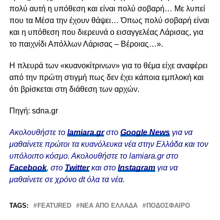
πολύ αυτή η υπόθεση και είναι πολύ σοβαρή… Με λυπεί
που τα Μέσα την έχουν θάψει… Όπως πολύ σοβαρή είναι
και η υπόθεση που διερευνά ο εισαγγελέας Λάρισας, για
το παιχνίδι Απόλλων Λάρισας – Βέροιας…».
Η πλευρά των «κυανοκίτρινων» για το θέμα είχε αναφέρει
από την πρώτη στιγμή πως δεν έχει κάποια εμπλοκή και
ότι βρίσκεται στη διάθεση των αρχών.
Πηγή: sdna.gr
Ακολουθήστε το
lamiara.gr
στο
Google News
για να
μαθαίνετε πρώτοι τα κυανόλευκα νέα στην Ελλάδα και τον
υπόλοιπο κόσμο. Ακολουθήστε το lamiara.gr στο
Facebook
, στο
Twitter
και στο
Instagram
για να
μαθαίνετε σε χρόνο dt όλα τα νέα.
TAGS:
FEATURED
ΝΕΑ ΑΠΟ ΕΛΛΑΔΑ
ΠΟΔΟΣΦΑΙΡΟ