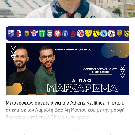
Μεταγραφών συνέχεια για την Athens Kallithea, η οποία
απέκτησε τον Λαμιώτη Βασίλη Κοντονίκου με την μορφή
δανεισμού από την ΑΕΚ για έναν χρόνο.
Ο 20χρονος πρώην εξτρεμ του
ΠΑΣ Λαμία,
την περσινή