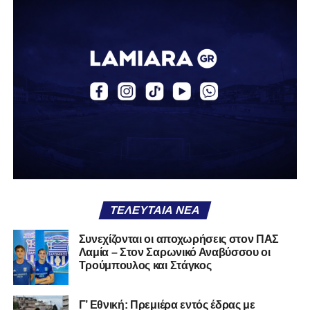
Αναγέννηση Σχηματαρίου
Απόλλων Ευπαλίου
Αστέρας Σταυρού
Α.Ο. Θήβα
Α.Ο. Καρύστου
ΑΠΣ Κηφισσός
Κιθαιρών
ΠΑΣ Λαμία
Α.Ε. Μαλεσίνας
ΤΕΛΕΥΤΑΊΑ ΝΈΑ
Α.Ο. Νέας Αρτάκης
Συνεχίζονται οι αποχωρήσεις στον ΠΑΣ
Λαμία – Στον Σαρωνικό Αναβύσσου οι
Α.Ε. Προποντίς Χαλκίδας
Τρούμπουλος και Στάγκος
Ταμυναϊκός Αλιβερίου
Φωκικός
Γ’ Εθνική: Πρεμιέρα εντός έδρας με