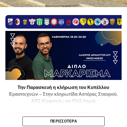
Την Παρασκευή η κλήρωση του Κυπέλλου
Ερασιτεχνών – Στην κληρωτίδα Αστέρας Σταυρού,
ΑΠΣ Κηφισσός και ΠΑΣ Λαμία
Την
Παρασκευή 31 Ιουλίου στις 10:00
θα
πραγματοποιηθεί στο ξενοδοχείο
Athens Marriott
η
ΠΕΡΙΣΣΌΤΕΡΑ