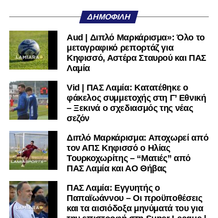
μαθαίνετε πρώτοι τα κυανόλευκα νέα στην Ελλάδα και τον
υπόλοιπο κόσμο. Ακολουθήστε το lamiara.gr στο
ΔΗΜΟΦΙΛΉ
Facebook
, στο
Twitter
και στο
Instagram
για να
μαθαίνετε σε χρόνο dt όλα τα νέα.
Aud | Διπλό Μαρκάρισμα»: Όλο το
μεταγραφικό ρεπορτάζ για
Κηφισσό, Αστέρα Σταυρού και ΠΑΣ
Λαμία
Vid | ΠΑΣ Λαμία: Κατατέθηκε ο
φάκελος συμμετοχής στη Γ’ Εθνική
– Ξεκινά ο σχεδιασμός της νέας
σεζόν
Διπλό Μαρκάρισμα: Αποχωρεί από
τον ΑΠΣ Κηφισσό ο Ηλίας
Τουρκοχωρίτης – “Ματιές” από
ΠΑΣ Λαμία και ΑΟ Θήβας
ΠΑΣ Λαμία: Εγγυητής ο
Παπαϊωάννου – Οι προϋποθέσεις
και τα αισιόδοξα μηνύματά του για