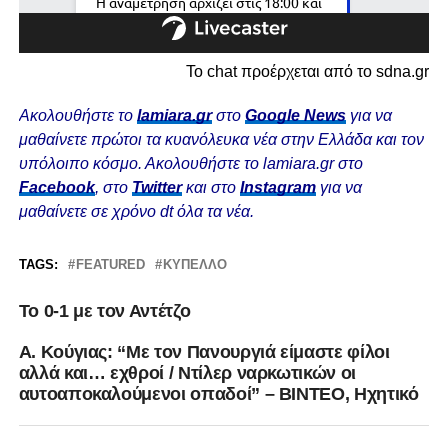
Το chat προέρχεται από το sdna.gr
Ακολουθήστε το
lamiara.gr
στο
Google News
για να
μαθαίνετε πρώτοι τα κυανόλευκα νέα στην Ελλάδα και τον
υπόλοιπο κόσμο. Ακολουθήστε το lamiara.gr στο
Facebook
, στο
Twitter
και στο
Instagram
για να
μαθαίνετε σε χρόνο dt όλα τα νέα.
TAGS:
FEATURED
ΚΎΠΕΛΛΟ
To 0-1 με τον Αντέτζο
Α. Κούγιας: “Με τον Πανουργιά είμαστε φίλοι
αλλά και… εχθροί / Ντίλερ ναρκωτικών οι
αυτοαποκαλούμενοι οπαδοί” – ΒΙΝΤΕΟ, Ηχητικό