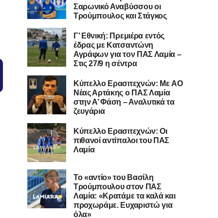
Σαρωνικό Αναβύσσου οι
Τρούμπουλος και Στάγκος
Γ’ Εθνική: Πρεμιέρα εντός
έδρας με Κατσαντώνη
Αγράφων για τον ΠΑΣ Λαμία –
Στις 27/9 η σέντρα
Kύπελλο Ερασιτεχνών: Με AO
Nέας Αρτάκης ο ΠΑΣ Λαμία
στην Α’ Φάση – Αναλυτικά τα
ζευγάρια
Κύπελλο Ερασιτεχνών: Οι
πιθανοί αντίπαλοι του ΠΑΣ
Λαμία
Το «αντίο» του Βασίλη
Τρούμπουλου στον ΠΑΣ
Λαμία: «Κρατάμε τα καλά και
προχωράμε. Ευχαριστώ για
όλα»