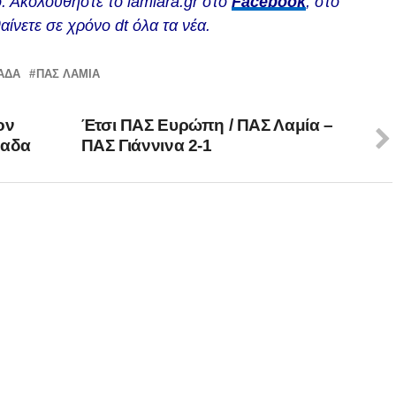
. Ακολουθήστε το lamiara.gr στο
Facebook
, στο
αίνετε σε χρόνο dt όλα τα νέα.
ΆΔΑ
ΠΑΣ ΛΑΜΙΑ
ον
Έτσι ΠΑΣ Ευρώπη / ΠΑΣ Λαμία –
1αδα
ΠΑΣ Γιάννινα 2-1