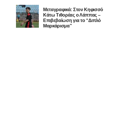
Μεταγραφικά: Στον Κηφισσό
Κάτω Τιθορέας ο Λάππας –
Επιβεβαίωση για το “Διπλό
Μαρκάρισμα”