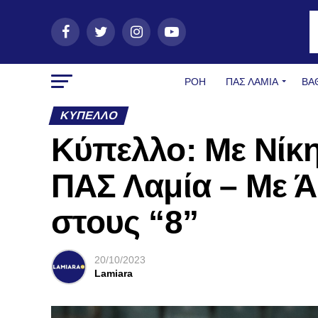
ΡΟΗ
ΠΑΣ ΛΑΜΊΑ
ΒΑ
ΚΎΠΕΛΛΟ
Κύπελλο: Με Νίκη
ΠΑΣ Λαμία – Με Ά
στους “8”
20/10/2023
Lamiara