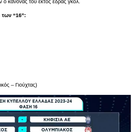
ον ο κανόνας του εκτός έδρας γκολ.
 των “16”:
κός – Γιούχτας)