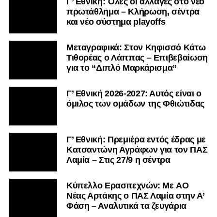
Γ’ Εθνική: Όλες οι αλλαγές στο νέο
πρωτάθλημα – Κλήρωση, σέντρα
και νέο σύστημα playoffs
Μεταγραφικά: Στον Κηφισσό Κάτω
Τιθορέας ο Λάππας – Επιβεβαίωση
για το “Διπλό Μαρκάρισμα”
Γ’ Εθνική 2026-2027: Αυτός είναι ο
όμιλος των ομάδων της Φθιώτιδας
Γ’ Εθνική: Πρεμιέρα εντός έδρας με
Κατσαντώνη Αγράφων για τον ΠΑΣ
Λαμία – Στις 27/9 η σέντρα
Kύπελλο Ερασιτεχνών: Με AO
Nέας Αρτάκης ο ΠΑΣ Λαμία στην Α’
Φάση – Αναλυτικά τα ζευγάρια