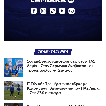
Αστέρας Σταυρού
Α.Ο. Θήβα
Α.Ο. Καρύστου
ΑΠΣ Κηφισσός
Κιθαιρών
ΠΑΣ Λαμία
Α.Ε. Μαλεσίνας
ΤΕΛΕΥΤΑΊΑ ΝΈΑ
Α.Ο. Νέας Αρτάκης
Συνεχίζονται οι αποχωρήσεις στον ΠΑΣ
Λαμία – Στον Σαρωνικό Αναβύσσου οι
Α.Ε. Προποντίς Χαλκίδας
Τρούμπουλος και Στάγκος
Ταμυναϊκός Αλιβερίου
Φωκικός
Γ’ Εθνική: Πρεμιέρα εντός έδρας με
Κατσαντώνη Αγράφων για τον ΠΑΣ Λαμία
– Στις 27/9 η σέντρα
Συνολικά, στην
1η φάση
της διοργάνωσης συμμετέχουν
130 ομάδες
από τη Γ’ Εθνική και οι Κυπελλούχοι ή
φιναλίστ των ΕΠΣ που δήλωσαν συμμετοχή. Οι ομάδες