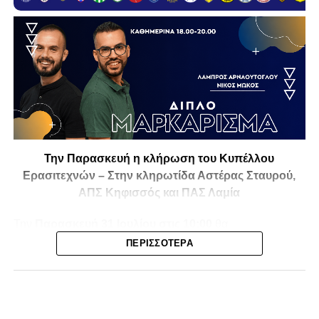
Την Παρασκευή η κλήρωση του Κυπέλλου
Ερασιτεχνών – Στην κληρωτίδα Αστέρας Σταυρού,
ΑΠΣ Κηφισσός και ΠΑΣ Λαμία
Την
Παρασκευή 31 Ιουλίου στις 10:00
θα
πραγματοποιηθεί στο ξενοδοχείο
Athens Marriott
η
ΠΕΡΙΣΣΌΤΕΡΑ
κλήρωση της
1ης και 2ης φάσης του Κυπέλλου
Ερασιτεχνικών Ομάδων
για την αγωνιστική περίοδο
2026-2027
, με το ενδιαφέρον να στρέφεται και στις ομάδες
της Φθιώτιδας που θα μπουν στη «μάχη» της