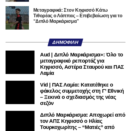
Αν η Λαμία συνεχίσει να μικραίνει τον εαυτό της, δεν θα
Μεταγραφικά: Στον Κηφισσό Κάτω
Τιθορέας ο Λάππας – Επιβεβαίωση για το
χρειαστεί κανείς άλλος να το κάνει.
“Διπλό Μαρκάρισμα”
Όταν αποφασίσει να συνειδητοποιήσει ότι είναι
μεγάλη, τότε η Γ’ Εθνική θα μοιάζει από μόνη της
ΔΗΜΟΦΙΛΉ
πολύ μικρή.
Aud | Διπλό Μαρκάρισμα»: Όλο το
Ακολουθήστε το
lamiara.gr
στο
Google News
για να
μεταγραφικό ρεπορτάζ για
μαθαίνετε πρώτοι τα κυανόλευκα νέα στην Ελλάδα και τον
Κηφισσό, Αστέρα Σταυρού και ΠΑΣ
υπόλοιπο κόσμο. Ακολουθήστε το lamiara.gr στο
Λαμία
Facebook
, στο
Twitter
και στο
Instagram
για να
Vid | ΠΑΣ Λαμία: Κατατέθηκε ο
μαθαίνετε σε χρόνο dt όλα τα νέα.
φάκελος συμμετοχής στη Γ’ Εθνική
– Ξεκινά ο σχεδιασμός της νέας
σεζόν
Διπλό Μαρκάρισμα: Αποχωρεί από
τον ΑΠΣ Κηφισσό ο Ηλίας
Τουρκοχωρίτης – “Ματιές” από