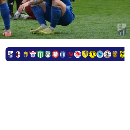
Στη
Γ’ Εθνική
, οι ισορροπίες είναι απλές. Παίζεις,
κερδίζεις, ανεβαίνεις. Ή, δεν παίζεις, χάνεις, βυθίζεσαι. Η