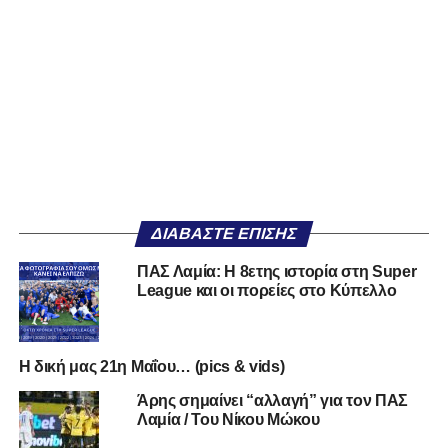
ΔΙΑΒΆΣΤΕ ΕΠΊΣΗΣ
ΠΑΣ Λαμία: Η 8ετης ιστορία στη Super
League και οι πορείες στο Κύπελλο
Η δική μας 21η Μαΐου… (pics & vids)
Άρης σημαίνει “αλλαγή” για τον ΠΑΣ
Λαμία / Του Νίκου Μώκου