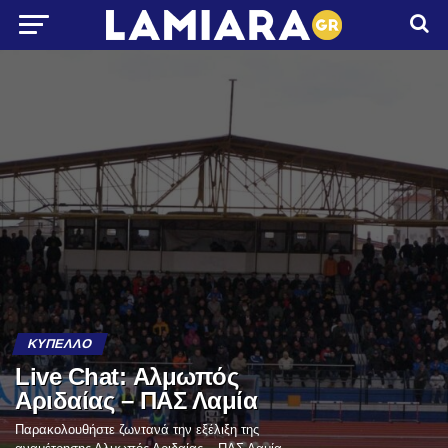
ΚΎΠΕΛΛΟ
Live Chat: Αλμωπός
Αριδαίας – ΠΑΣ Λαμία
Παρακολουθήστε ζωντανά την εξέλιξη της