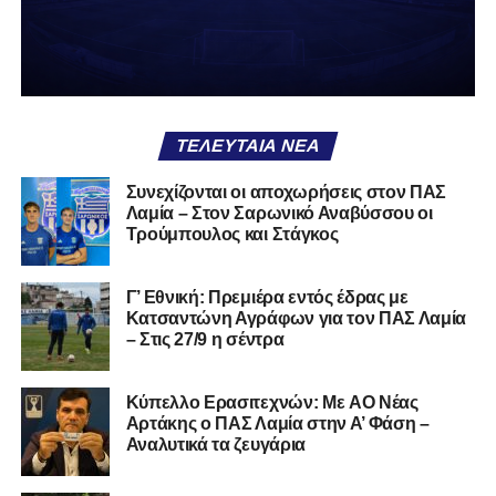
ΑΠΣ Κηφισσός
Κιθαιρών
ΠΑΣ Λαμία
Α.Ε. Μαλεσίνας
ΤΕΛΕΥΤΑΊΑ ΝΈΑ
Α.Ο. Νέας Αρτάκης
Συνεχίζονται οι αποχωρήσεις στον ΠΑΣ
Λαμία – Στον Σαρωνικό Αναβύσσου οι
Α.Ε. Προποντίς Χαλκίδας
Τρούμπουλος και Στάγκος
Ταμυναϊκός Αλιβερίου
Φωκικός
Γ’ Εθνική: Πρεμιέρα εντός έδρας με
Κατσαντώνη Αγράφων για τον ΠΑΣ Λαμία
– Στις 27/9 η σέντρα
Συνολικά, στην
1η φάση
της διοργάνωσης συμμετέχουν
130 ομάδες
από τη Γ’ Εθνική και οι Κυπελλούχοι ή
φιναλίστ των ΕΠΣ που δήλωσαν συμμετοχή. Οι ομάδες
Kύπελλο Ερασιτεχνών: Με AO Nέας
έχουν χωριστεί σε
14 γεωγραφικά γκρουπ
, ενώ μετά την
Αρτάκης ο ΠΑΣ Λαμία στην Α’ Φάση –
Αναλυτικά τα ζευγάρια
ολοκλήρωση της πρώτης φάσης θα προκύψουν
68
ομάδες
που θα συνεχίσουν στη διοργάνωση.