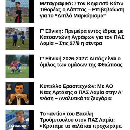
Μεταγραφικά: Στον Κηφισσό Κάτω
Τιθορέας ο Λάππας – Επιβεβαίωση
για το “Διπλό Μαρκάρισμα”
Γ’ Εθνική: Πρεμιέρα εντός έδρας με
Κατσαντώνη Αγράφων για τον ΠΑΣ
Λαμία – Στις 27/9 η σέντρα
Γ’ Εθνική 2026-2027: Αυτός είναι ο
όμιλος των ομάδων της Φθιώτιδας
Kύπελλο Ερασιτεχνών: Με AO
Nέας Αρτάκης ο ΠΑΣ Λαμία στην Α’
Φάση – Αναλυτικά τα ζευγάρια
Το «αντίο» του Βασίλη
Τρούμπουλου στον ΠΑΣ Λαμία:
«Κρατάμε τα καλά και προχωράμε.