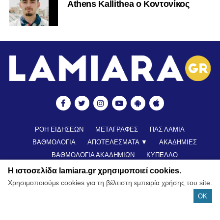
Athens Kallithea ο Κοντονίκος
ΡΟΗ ΕΙΔΗΣΕΩΝ
ΜΕΤΑΓΡΑΦΕΣ
ΠΑΣ ΛΑΜΙΑ
ΒΑΘΜΟΛΟΓΙΑ
ΑΠΟΤΕΛΕΣΜΑΤΑ ▼
ΑΚΑΔΗΜΙΕΣ
ΒΑΘΜΟΛΟΓΙΑ ΑΚΑΔΗΜΙΩΝ
ΚΥΠΕΛΛΟ
ΝΕΑ ΑΠΟ ΕΛΛΑΔΑ
FUTSAL
ΠΟΔΟΣΦΑΙΡΟ ΓΥΝΑΙΚΩΝ
Η ιστοσελίδα lamiara.gr χρησιμοποιεί cookies.
ALL TIME ROSTER
LAMIA POLIS 87,7 ▶︎
ΕΠΙΚΟΙΝΩΝΊΑ
Χρησιμοποιούμε cookies για τη βέλτιστη εμπειρία χρήσης του site.
OK
© Copyright 2022 - All Rights Reserved |
Lamiara.gr