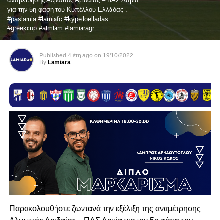
αναμέτρησης Αλμωπός Αριδαίας – ΠΑΣ Λαμία
για την 5η φάση του Κυπέλλου Ελλάδας .
#paslamia #lamiafc #kypelloelladas
#greekcup #almlam #lamiaragr
Published
4 έτη ago
on
19/10/2022
By
Lamiara
Παρακολουθήστε ζωντανά την εξέλιξη της αναμέτρησης