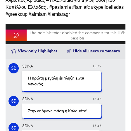
Αλμωπός Αριδαίας – ΠΑΣ Λαμία για την 5η φάση του
Κυπέλλου Ελλάδας . #paslamia #lamiafc #kypelloelladas
#greekcup #almlam #lamiaragr