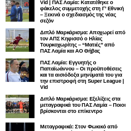
Vid | ΠΑΣ Λαμία: Κατατέθηκε ο
φάκελος συμμετοχής στη Γ’ Εθνική
– Ξεκινά ο σχεδιασμός της νέας
σεζόν
Διπλό Μαρκάρισμα: Αποχωρεί από
τον ΑΠΣ Κηφισσό ο Ηλίας
Τουρκοχωρίτης – “Ματιές” από
ΠΑΣ Λαμία και ΑΟ Θήβας
ΠΑΣ Λαμία: Εγγυητής ο
Παπαϊωάννου – Οι προϋποθέσεις
και τα αισιόδοξα μηνύματά του για
την επιστροφή στη Super League |
Vid
Διπλό Μαρκάρισμα: Εξελίξεις στα
μεταγραφικά του ΠΑΣ Λαμία – Ποιοι
βρίσκονται στο επίκεντρο
Μεταγραφικά: Στον Φωκικό από