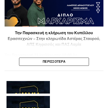
Την Παρασκευή η κλήρωση του Κυπέλλου
Ερασιτεχνών – Στην κληρωτίδα Αστέρας Σταυρού,
ΑΠΣ Κηφισσός και ΠΑΣ Λαμία
Την
Παρασκευή 31 Ιουλίου στις 10:00
θα
πραγματοποιηθεί στο ξενοδοχείο
Athens Marriott
η
ΠΕΡΙΣΣΌΤΕΡΑ
κλήρωση της
1ης και 2ης φάσης του Κυπέλλου
Ερασιτεχνικών Ομάδων
για την αγωνιστική περίοδο
2026-2027
, με το ενδιαφέρον να στρέφεται και στις ομάδες
της Φθιώτιδας που θα μπουν στη «μάχη» της
διοργάνωσης.
Στην κληρωτίδα θα βρίσκονται ο
Αστέρας Σταυρού
, ο
ΑΠΣ Κηφισσός
και ο
ΠΑΣ Λαμία
, οι οποίοι έχουν