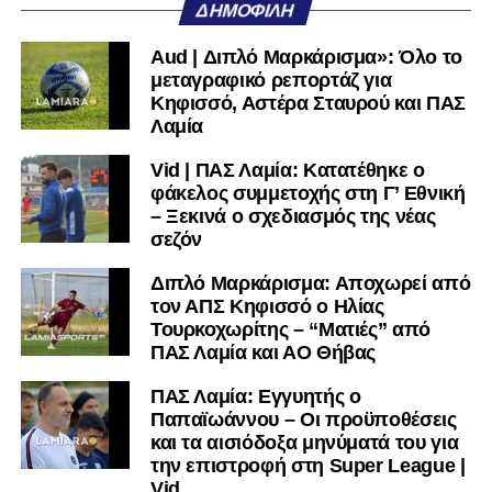
ΔΗΜΟΦΙΛΉ
να ανακοινώνει επίσημα την απόκτησή τους.
Aud | Διπλό Μαρκάρισμα»: Όλο το
Ιδιαίτερο ενδιαφέρον παρουσιάζει η περίπτωση του
μεταγραφικό ρεπορτάζ για
Βασίλη Τρούμπουλου, ο οποίος βρέθηκε στο στόχαστρο
Κηφισσό, Αστέρα Σταυρού και ΠΑΣ
αρκετών ομάδων το φετινό καλοκαίρι. Ανάμεσα στους
Λαμία
συλλόγους που ενδιαφέρθηκαν έντονα για την απόκτησή
Vid | ΠΑΣ Λαμία: Κατατέθηκε ο
του ήταν η Κόρινθος και ο Ιωνικός, με την ομάδα της
φάκελος συμμετοχής στη Γ’ Εθνική
Κορίνθου να εμφανίζεται για μεγάλο χρονικό διάστημα ως
– Ξεκινά ο σχεδιασμός της νέας
το φαβορί για την υπογραφή του. Ωστόσο, η εξέλιξη ήταν
σεζόν
διαφορετική, καθώς ο 23χρονος αμυντικός επέλεξε τελικά
τον Σαρωνικό Αναβύσσου, όπου θα συναντήσει ξανά τον
Διπλό Μαρκάρισμα: Αποχωρεί από
τον ΑΠΣ Κηφισσό ο Ηλίας
πρώην συμπαίκτη του στον ΠΑΣ Λαμία, Χρυσόστομο
Τουρκοχωρίτης – “Ματιές” από
Στάγκο.
ΠΑΣ Λαμία και ΑΟ Θήβας
Η ανακοίνωση για τον Βασίλη Τρούμπουλο
ΠΑΣ Λαμία: Εγγυητής ο
Παπαϊωάννου – Οι προϋποθέσεις
«Ο Α.Ο. Σαρωνικός Αναβύσσου ανακοινώνει την
και τα αισιόδοξα μηνύματά του για
απόκτηση του ποδοσφαιριστή Βασίλη Τρούμπουλου.
την επιστροφή στη Super League |
Vid