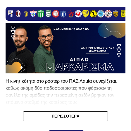
Η κινητικότητα στο ρόστερ του ΠΑΣ Λαμία συνεχίζεται,
καθώς ακόμη δύο ποδοσφαιριστές που φόρεσαν τη
φανέλα της ομάδας την περασμένη σεζόν βρήκαν τον
επόμενο σταθμό της καριέρας τους.
Ο λόγος για τον Βασίλη Τρούμπουλο και τον Χρυσόστομο
ΠΕΡΙΣΣΌΤΕΡΑ
Στάγκο, οι οποίοι θα συνεχίσουν μαζί την ποδοσφαιρική
τους πορεία στον Σαρωνικό Αναβύσσου, με τον σύλλογο