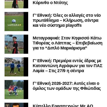
Η ανακοίνωση για τον Χρυσόστομο Στάγκο
Κόρινθο ο Ντότης
«Ο Α.Ο. Σαρωνικός Αναβύσσου ανακοινώνει την
Γ’ Εθνική: Όλες οι αλλαγές στο νέο
απόκτηση του τερματοφύλακα Χρυσόστομου Στάγκου.
πρωτάθλημα – Κλήρωση, σέντρα
και νέο σύστημα playoffs
Ο 24χρονος τερματοφύλακας (γεννημένος στις
27/06/2002) προέρχεται επίσης από μία γεμάτη χρονιά
Μεταγραφικά: Στον Κηφισσό Κάτω
στη Γ’ Εθνική με τον ΠΑΣ Λαμία. Στο παρελθόν
Τιθορέας ο Λάππας – Επιβεβαίωση
αγωνίστηκε στον Λεβαδειακό, ενώ πέρασε και από ομάδες
για το “Διπλό Μαρκάρισμα”
της Serie D στην Ιταλία, όπως οι Nocerina, S. Maria
Cilento και Castrovillari, έχοντας ξεκινήσει την
Γ’ Εθνική: Πρεμιέρα εντός έδρας με
ποδοσφαιρική του διαδρομή από τον Απόλλωνα Σμύρνης.
Κατσαντώνη Αγράφων για τον ΠΑΣ
Λαμία – Στις 27/9 η σέντρα
Τον καλωσορίζουμε στην οικογένεια του Σαρωνικού και
του ευχόμαστε υγεία και επιτυχίες.»
Γ’ Εθνική 2026-2027: Αυτός είναι ο
όμιλος των ομάδων της Φθιώτιδας
Ακολουθήστε το
lamiara.gr
στο
Google News
για να
μαθαίνετε πρώτοι τα κυανόλευκα νέα στην Ελλάδα και τον
υπόλοιπο κόσμο. Ακολουθήστε το lamiara.gr στο
Facebook
, στο
Twitter
και στο
Instagram
για να
Kύπελλο Ερασιτεχνών: Με AO