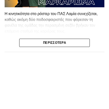
Η κινητικότητα στο ρόστερ του ΠΑΣ Λαμία συνεχίζεται,
καθώς ακόμη δύο ποδοσφαιριστές που φόρεσαν τη
φανέλα της ομάδας την περασμένη σεζόν βρήκαν τον
επόμενο σταθμό της καριέρας τους.
Ο λόγος για τον Βασίλη Τρούμπουλο και τον Χρυσόστομο
ΠΕΡΙΣΣΌΤΕΡΑ
Στάγκο, οι οποίοι θα συνεχίσουν μαζί την ποδοσφαιρική
τους πορεία στον Σαρωνικό Αναβύσσου, με τον σύλλογο
να ανακοινώνει επίσημα την απόκτησή τους.
Ιδιαίτερο ενδιαφέρον παρουσιάζει η περίπτωση του
Βασίλη Τρούμπουλου, ο οποίος βρέθηκε στο στόχαστρο
αρκετών ομάδων το φετινό καλοκαίρι. Ανάμεσα στους
συλλόγους που ενδιαφέρθηκαν έντονα για την απόκτησή
του ήταν η Κόρινθος και ο Ιωνικός, με την ομάδα της
Κορίνθου να εμφανίζεται για μεγάλο χρονικό διάστημα ως
το φαβορί για την υπογραφή του. Ωστόσο, η εξέλιξη ήταν