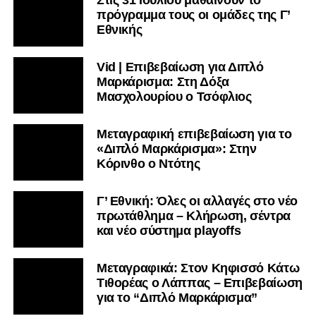
Στις 31 Ιουλίου μαθαίνουν το
πρόγραμμα τους οι ομάδες της Γ’
Εθνικής
Vid | Επιβεβαίωση για Διπλό
Μαρκάρισμα: Στη Δόξα
Μασχολουρίου ο Τσόφλιος
Μεταγραφική επιβεβαίωση για το
«Διπλό Μαρκάρισμα»: Στην
Κόρινθο ο Ντότης
Γ’ Εθνική: Όλες οι αλλαγές στο νέο
πρωτάθλημα – Κλήρωση, σέντρα
και νέο σύστημα playoffs
Μεταγραφικά: Στον Κηφισσό Κάτω
Τιθορέας ο Λάππας – Επιβεβαίωση
για το “Διπλό Μαρκάρισμα”