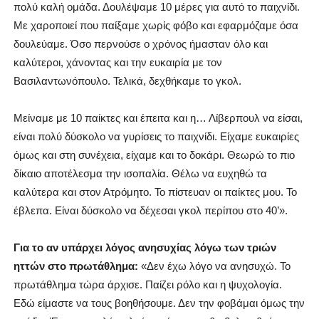
πολύ καλή ομάδα. Δουλέψαμε 10 μέρες για αυτό το παιχνίδι.
Με χαροποιεί που παίξαμε χωρίς φόβο και εφαρμόζαμε όσα
δουλεύαμε. Όσο περνούσε ο χρόνος ήμασταν όλο και
καλύτεροι, χάνοντας και την ευκαιρία με τον
Βασιλαντωνόπουλο. Τελικά, δεχθήκαμε το γκολ.
Μείναμε με 10 παίκτες και έπειτα και η… Λίβερπουλ να είσαι,
είναι πολύ δύσκολο να γυρίσεις το παιχνίδι. Είχαμε ευκαιρίες
όμως και στη συνέχεια, είχαμε και το δοκάρι. Θεωρώ το πιο
δίκαιο αποτέλεσμα την ισοπαλία. Θέλω να ευχηθώ τα
καλύτερα και στον Ατρόμητο. Το πίστευαν οι παίκτες μου. Το
έβλεπα. Είναι δύσκολο να δέχεσαι γκολ περίπου στο 40’».
Για το αν υπάρχει λόγος ανησυχίας λόγω των τριών
ηττών στο πρωτάθλημα:
«Δεν έχω λόγο να ανησυχώ. Το
πρωτάθλημα τώρα άρχισε. Παίζει ρόλο και η ψυχολογία.
Εδώ είμαστε να τους βοηθήσουμε. Δεν την φοβάμαι όμως την