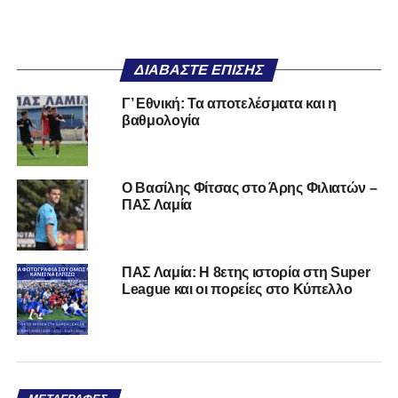
ΔΙΑΒΆΣΤΕ ΕΠΊΣΗΣ
Γ’ Εθνική: Τα αποτελέσματα και η
βαθμολογία
Ο Βασίλης Φίτσας στο Άρης Φιλιατών –
ΠΑΣ Λαμία
ΠΑΣ Λαμία: Η 8ετης ιστορία στη Super
League και οι πορείες στο Κύπελλο