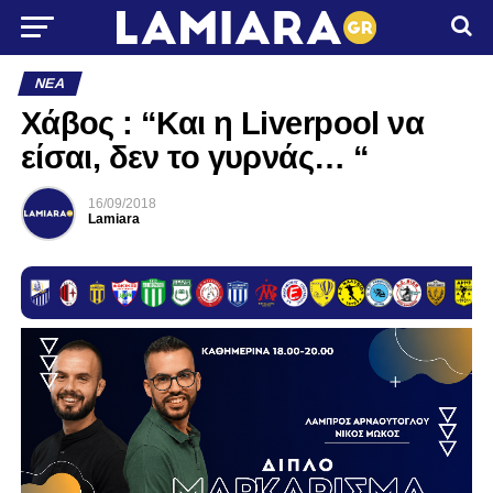
ΝΈΑ
Χάβος : “Και η Liverpool να
είσαι, δεν το γυρνάς… “
16/09/2018
Lamiara