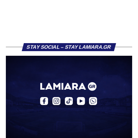
διαφορετική, καθώς ο 23χρονος αμυντικός επέλεξε τελικά
τον Σαρωνικό Αναβύσσου, όπου θα συναντήσει ξανά τον
πρώην συμπαίκτη του στον ΠΑΣ Λαμία, Χρυσόστομο
Στάγκο.
Η ανακοίνωση για τον Βασίλη Τρούμπουλο
STAY SOCIAL – STAY LAMIARA.GR
«Ο Α.Ο. Σαρωνικός Αναβύσσου ανακοινώνει την
απόκτηση του ποδοσφαιριστή Βασίλη Τρούμπουλου.
Ο Βασίλης, ο οποίος είναι 23 χρονών (γεννημένος το
2003), αγωνίζεται ως στόπερ και αμυντικός μέσος και την
περσινή σεζόν πραγματοποίησε γεμάτη χρονιά στη Γ’
Εθνική με τα χρώματα του ΠΑΣ Λαμία.
Στο παρελθόν αγωνίστηκε στην ΑΕΚ Β’, με την οποία
κατέγραψε 10 συμμετοχές στη Super League 2, καθώς
επίσης σε Εθνικό και Ζάκυνθο. Ξεκίνησε την καριέρα του
από τα τμήματα υποδομής του ΠΑΣ Λαμία, φτάνοντας