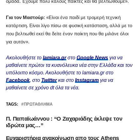
ομάδα. Έχουμε πολύ καλούς παίκτες και θα βελτιωθούμε».
Για τον Μαστούρ:
«Είναι ένα παιδί με τρομερή τεχνική
κατάρτιση. Είναι λίγο πίσω σε φυσική κατάσταση, αλλά με το
που βελτιωθεί εκεί θα δείτε έναν παίκτη που θα μιλάνε όλοι
για αυτόν».
Ακολουθήστε το
lamiara.gr
στο
Google News
για να
μαθαίνετε πρώτοι τα κυανόλευκα νέα στην Ελλάδα και τον
υπόλοιπο κόσμο. Ακολουθήστε το lamiara.gr στο
Facebook
, στο
Twitter
και στο
Instagram
για να
μαθαίνετε σε χρόνο dt όλα τα νέα.
TAGS:
ΠΡΩΤΆΘΛΗΜΑ
Π. Παπαϊωάννου : “Ο Ζαχαριάδης έκλεψε τον
ιδρώτα μας…”
Ευχαριστήρια ανακοίνωση απο τους Athens