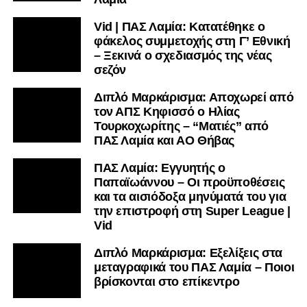
Facebook
, στο
Twitter
και στο
Instagram
για να
Vid | ΠΑΣ Λαμία: Κατατέθηκε ο
μαθαίνετε σε χρόνο dt όλα τα νέα.
φάκελος συμμετοχής στη Γ’ Εθνική
– Ξεκινά ο σχεδιασμός της νέας
σεζόν
Διπλό Μαρκάρισμα: Αποχωρεί από
τον ΑΠΣ Κηφισσό ο Ηλίας
Τουρκοχωρίτης – “Ματιές” από
ΠΑΣ Λαμία και ΑΟ Θήβας
ΠΑΣ Λαμία: Εγγυητής ο
Παπαϊωάννου – Οι προϋποθέσεις
και τα αισιόδοξα μηνύματά του για
την επιστροφή στη Super League |
Vid
Διπλό Μαρκάρισμα: Εξελίξεις στα
μεταγραφικά του ΠΑΣ Λαμία – Ποιοι
βρίσκονται στο επίκεντρο