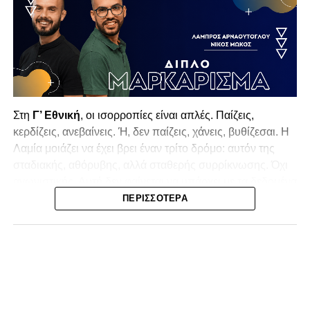
Στη
Γ’ Εθνική
, οι ισορροπίες είναι απλές. Παίζεις,
κερδίζεις, ανεβαίνεις. Ή, δεν παίζεις, χάνεις, βυθίζεσαι. Η
Λαμία
μοιάζει να έχει βρει έναν τρίτο δρόμο: αυτόν της
σταδιακής, αθόρυβης, αλλά σταθερής συρρίκνωσης. Όχι
αγωνιστικής. Αυτή δεν φαίνεται να υπάρχει με τα δεδομένα
της κατηγορίας. Της συρρίκνωσης της ίδιας της
ΠΕΡΙΣΣΌΤΕΡΑ
υπόστασής της.
Γράφει ο Νίκος Μώκος
Για μια ομάδα που πέρασε μια σχεδόν δεκαετία στα
σαλόνια της
Super League 1
, που έφτιαξε όνομα και
αναγνωρισιμότητα, δεν μπορεί η κουβέντα της πόλης να