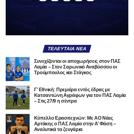
δείχνει να μην ξέρει τι θέλει να είναι. Και αυτό είναι πάντα
χειρότερο από το να ξέρεις ότι είσαι μικρός.
Το πιο ανησυχητικό δεν είναι η κατηγορία, είναι ότι
φίλαθλοι και περίγυρος, αντί για παράγοντες
σταθερότητας, γίνονται πολλαπλασιαστές αμφιβολίας.
ΤΕΛΕΥΤΑΊΑ ΝΈΑ
Ασχολούνται περισσότερο με τις «χάρες» των άλλων
παρά με τις δικές τους αδυναμίες. Σαν να ψάχνεις
Συνεχίζονται οι αποχωρήσεις στον ΠΑΣ
στον διπλανό το γιατί δεν βρέχει, ενώ κρατάς
Λαμία – Στον Σαρωνικό Αναβύσσου οι
ομπρέλα μέσα στο σαλόνι.
Τρούμπουλος και Στάγκος
Μια
ομάδα
με
brand
, με
ιστορική διαδρομή
, με
Γ’ Εθνική: Πρεμιέρα εντός έδρας με
εμπειρία
ανώτερων επιπέδων,
δεν μπορεί να εκπέμπει
Κατσαντώνη Αγράφων για τον ΠΑΣ Λαμία
εικόνα ομάδας-θύματος.
Δεν γίνεται να μιλά για «κέντρα
– Στις 27/9 η σέντρα
αποφάσεων» και «επιρροές» και «αδικίες».
Αυτά είναι
ομολογίες μειονεξίας. Και οι μεγάλες ομάδες δεν
Kύπελλο Ερασιτεχνών: Με AO Nέας
ομολογούν μειονεξία. Τη διορθώνουν.
Βέβαια αυτό
Αρτάκης ο ΠΑΣ Λαμία στην Α’ Φάση –
απαιτεί και ισχυρό διοικητικό αποτύπωμα. Κάτι που σε
Αναλυτικά τα ζευγάρια
αυτή την έκδοση του ΠΑΣ Λαμία, με όσα προηγήθηκαν το