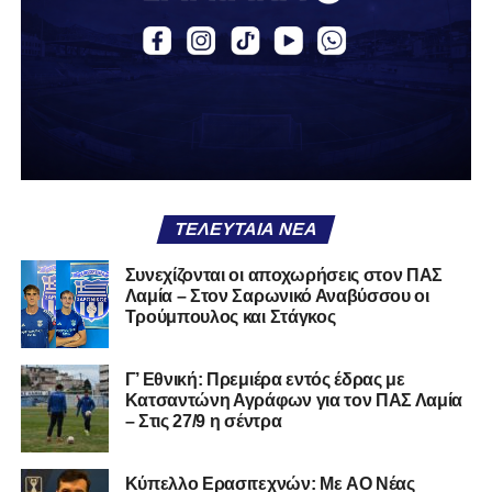
Εθνική με τα χρώματα του ΠΑΣ Λαμία.
Στο παρελθόν αγωνίστηκε στην ΑΕΚ Β’, με την οποία
κατέγραψε 10 συμμετοχές στη Super League 2, καθώς
επίσης σε Εθνικό και Ζάκυνθο. Ξεκίνησε την καριέρα του
από τα τμήματα υποδομής του ΠΑΣ Λαμία, φτάνοντας
μέχρι την πρώτη ομάδα, με την οποία πραγματοποίησε
συμμετοχή στη Super League απέναντι στον Παναιτωλικό
στις 26 Σεπτεμβρίου 2021.
ΤΕΛΕΥΤΑΊΑ ΝΈΑ
Καλωσορίζουμε τον Βασίλη στην οικογένεια του
Συνεχίζονται οι αποχωρήσεις στον ΠΑΣ
Λαμία – Στον Σαρωνικό Αναβύσσου οι
Σαρωνικού και του ευχόμαστε υγεία και πολλές
Τρούμπουλος και Στάγκος
επιτυχίες.»
Γ’ Εθνική: Πρεμιέρα εντός έδρας με
Κατσαντώνη Αγράφων για τον ΠΑΣ Λαμία
– Στις 27/9 η σέντρα
Η ανακοίνωση για τον Χρυσόστομο Στάγκο
«Ο Α.Ο. Σαρωνικός Αναβύσσου ανακοινώνει την
Kύπελλο Ερασιτεχνών: Με AO Nέας