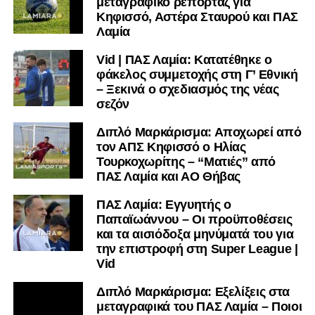
μεταγραφικό ρεπορτάζ για
Κηφισσό, Αστέρα Σταυρού και ΠΑΣ
Λαμία
Vid | ΠΑΣ Λαμία: Κατατέθηκε ο
φάκελος συμμετοχής στη Γ’ Εθνική
– Ξεκινά ο σχεδιασμός της νέας
σεζόν
Διπλό Μαρκάρισμα: Αποχωρεί από
τον ΑΠΣ Κηφισσό ο Ηλίας
Τουρκοχωρίτης – “Ματιές” από
ΠΑΣ Λαμία και ΑΟ Θήβας
ΠΑΣ Λαμία: Εγγυητής ο
Παπαϊωάννου – Οι προϋποθέσεις
και τα αισιόδοξα μηνύματά του για
την επιστροφή στη Super League |
Vid
Διπλό Μαρκάρισμα: Εξελίξεις στα
μεταγραφικά του ΠΑΣ Λαμία – Ποιοι