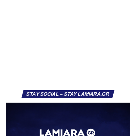
Βασίλη Τρούμπουλου, ο οποίος βρέθηκε στο στόχαστρο
αρκετών ομάδων το φετινό καλοκαίρι. Ανάμεσα στους
συλλόγους που ενδιαφέρθηκαν έντονα για την απόκτησή
του ήταν η Κόρινθος και ο Ιωνικός, με την ομάδα της
Κορίνθου να εμφανίζεται για μεγάλο χρονικό διάστημα ως
το φαβορί για την υπογραφή του. Ωστόσο, η εξέλιξη ήταν
διαφορετική, καθώς ο 23χρονος αμυντικός επέλεξε τελικά
τον Σαρωνικό Αναβύσσου, όπου θα συναντήσει ξανά τον
πρώην συμπαίκτη του στον ΠΑΣ Λαμία, Χρυσόστομο
Στάγκο.
Η ανακοίνωση για τον Βασίλη Τρούμπουλο
STAY SOCIAL – STAY LAMIARA.GR
«Ο Α.Ο. Σαρωνικός Αναβύσσου ανακοινώνει την
απόκτηση του ποδοσφαιριστή Βασίλη Τρούμπουλου.
Ο Βασίλης, ο οποίος είναι 23 χρονών (γεννημένος το
2003), αγωνίζεται ως στόπερ και αμυντικός μέσος και την
περσινή σεζόν πραγματοποίησε γεμάτη χρονιά στη Γ’