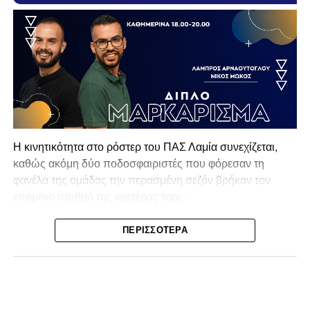
Η κινητικότητα στο ρόστερ του ΠΑΣ Λαμία συνεχίζεται,
καθώς ακόμη δύο ποδοσφαιριστές που φόρεσαν τη
φανέλα της ομάδας την περασμένη σεζόν βρήκαν τον
επόμενο σταθμό της καριέρας τους.
Ο λόγος για τον Βασίλη Τρούμπουλο και τον Χρυσόστομο
ΠΕΡΙΣΣΌΤΕΡΑ
Στάγκο, οι οποίοι θα συνεχίσουν μαζί την ποδοσφαιρική
τους πορεία στον Σαρωνικό Αναβύσσου, με τον σύλλογο
να ανακοινώνει επίσημα την απόκτησή τους.
Ιδιαίτερο ενδιαφέρον παρουσιάζει η περίπτωση του