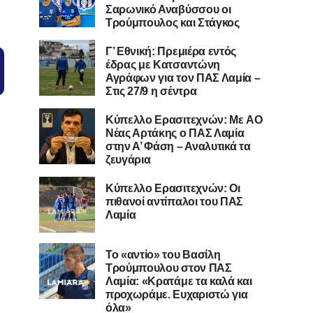
Σαρωνικό Αναβύσσου οι
Τρούμπουλος και Στάγκος
Γ’ Εθνική: Πρεμιέρα εντός
έδρας με Κατσαντώνη
Αγράφων για τον ΠΑΣ Λαμία –
Στις 27/9 η σέντρα
Kύπελλο Ερασιτεχνών: Με AO
Nέας Αρτάκης ο ΠΑΣ Λαμία
στην Α’ Φάση – Αναλυτικά τα
ζευγάρια
Κύπελλο Ερασιτεχνών: Οι
πιθανοί αντίπαλοι του ΠΑΣ
Λαμία
Το «αντίο» του Βασίλη
Τρούμπουλου στον ΠΑΣ
Λαμία: «Κρατάμε τα καλά και
προχωράμε. Ευχαριστώ για
όλα»