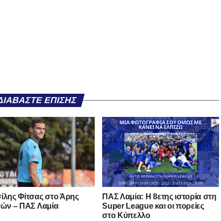
ΔΙΑΒΆΣΤΕ ΕΠΊΣΗΣ
ίλης Φίτσας στο Άρης
ΠΑΣ Λαμία: Η 8ετης ιστορία στη
τών – ΠΑΣ Λαμία
Super League και οι πορείες
στο Κύπελλο