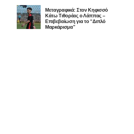
Μεταγραφικά: Στον Κηφισσό
Κάτω Τιθορέας ο Λάππας –
Επιβεβαίωση για το “Διπλό
Μαρκάρισμα”