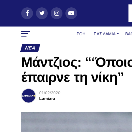
ΡΟΗ
ΠΑΣ ΛΑΜΊΑ
ΒΑ
ΝΈΑ
Mάντζιος: “‘Όποιο
έπαιρνε τη νίκη”
01/02/2020
Lamiara