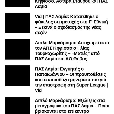
Κηφισσό, Αστέρα Σταυρού και ΠΑΣ
Λαμία
Vid | ΠΑΣ Λαμία: Κατατέθηκε ο
φάκελος συμμετοχής στη Γ’ Εθνική
– Ξεκινά ο σχεδιασμός της νέας
σεζόν
Διπλό Μαρκάρισμα: Αποχωρεί από
τον ΑΠΣ Κηφισσό ο Ηλίας
Τουρκοχωρίτης – “Ματιές” από
ΠΑΣ Λαμία και ΑΟ Θήβας
ΠΑΣ Λαμία: Εγγυητής ο
Παπαϊωάννου – Οι προϋποθέσεις
και τα αισιόδοξα μηνύματά του για
την επιστροφή στη Super League |
Vid
Διπλό Μαρκάρισμα: Εξελίξεις στα
μεταγραφικά του ΠΑΣ Λαμία – Ποιοι
βρίσκονται στο επίκεντρο