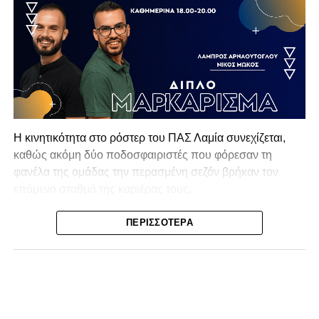
Η κινητικότητα στο ρόστερ του ΠΑΣ Λαμία συνεχίζεται,
καθώς ακόμη δύο ποδοσφαιριστές που φόρεσαν τη
φανέλα της ομάδας την περασμένη σεζόν βρήκαν τον
επόμενο σταθμό της καριέρας τους.
Ο λόγος για τον Βασίλη Τρούμπουλο και τον Χρυσόστομο
ΠΕΡΙΣΣΌΤΕΡΑ
Στάγκο, οι οποίοι θα συνεχίσουν μαζί την ποδοσφαιρική
τους πορεία στον Σαρωνικό Αναβύσσου, με τον σύλλογο
να ανακοινώνει επίσημα την απόκτησή τους.
Ιδιαίτερο ενδιαφέρον παρουσιάζει η περίπτωση του