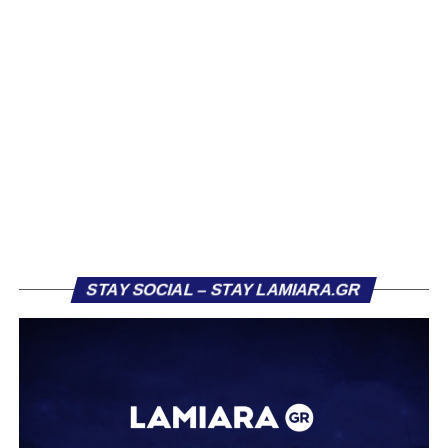
Βασίλη Τρούμπουλου, ο οποίος βρέθηκε στο στόχαστρο
αρκετών ομάδων το φετινό καλοκαίρι. Ανάμεσα στους
συλλόγους που ενδιαφέρθηκαν έντονα για την απόκτησή
του ήταν η Κόρινθος και ο Ιωνικός, με την ομάδα της
Κορίνθου να εμφανίζεται για μεγάλο χρονικό διάστημα ως
το φαβορί για την υπογραφή του. Ωστόσο, η εξέλιξη ήταν
διαφορετική, καθώς ο 23χρονος αμυντικός επέλεξε τελικά
τον Σαρωνικό Αναβύσσου, όπου θα συναντήσει ξανά τον
πρώην συμπαίκτη του στον ΠΑΣ Λαμία, Χρυσόστομο
Στάγκο.
Η ανακοίνωση για τον Βασίλη Τρούμπουλο
STAY SOCIAL – STAY LAMIARA.GR
«Ο Α.Ο. Σαρωνικός Αναβύσσου ανακοινώνει την
απόκτηση του ποδοσφαιριστή Βασίλη Τρούμπουλου.
Ο Βασίλης, ο οποίος είναι 23 χρονών (γεννημένος το
2003), αγωνίζεται ως στόπερ και αμυντικός μέσος και την
περσινή σεζόν πραγματοποίησε γεμάτη χρονιά στη Γ’
Εθνική με τα χρώματα του ΠΑΣ Λαμία.