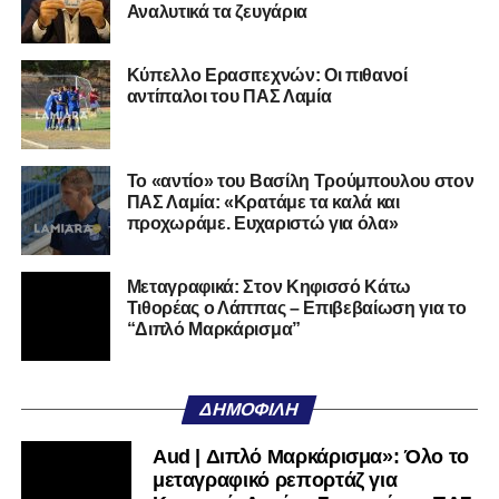
Αναλυτικά τα ζευγάρια
Ο 24χρονος τερματοφύλακας (γεννημένος στις
27/06/2002) προέρχεται επίσης από μία γεμάτη χρονιά
Κύπελλο Ερασιτεχνών: Οι πιθανοί
στη Γ’ Εθνική με τον ΠΑΣ Λαμία. Στο παρελθόν
αντίπαλοι του ΠΑΣ Λαμία
αγωνίστηκε στον Λεβαδειακό, ενώ πέρασε και από ομάδες
της Serie D στην Ιταλία, όπως οι Nocerina, S. Maria
Cilento και Castrovillari, έχοντας ξεκινήσει την
Το «αντίο» του Βασίλη Τρούμπουλου στον
ποδοσφαιρική του διαδρομή από τον Απόλλωνα Σμύρνης.
ΠΑΣ Λαμία: «Κρατάμε τα καλά και
προχωράμε. Ευχαριστώ για όλα»
Τον καλωσορίζουμε στην οικογένεια του Σαρωνικού και
του ευχόμαστε υγεία και επιτυχίες.»
Μεταγραφικά: Στον Κηφισσό Κάτω
Τιθορέας ο Λάππας – Επιβεβαίωση για το
Ακολουθήστε το
lamiara.gr
στο
Google News
για να
“Διπλό Μαρκάρισμα”
μαθαίνετε πρώτοι τα κυανόλευκα νέα στην Ελλάδα και τον
υπόλοιπο κόσμο. Ακολουθήστε το lamiara.gr στο
Facebook
, στο
Twitter
και στο
Instagram
για να
ΔΗΜΟΦΙΛΉ
μαθαίνετε σε χρόνο dt όλα τα νέα.
Aud | Διπλό Μαρκάρισμα»: Όλο το
μεταγραφικό ρεπορτάζ για