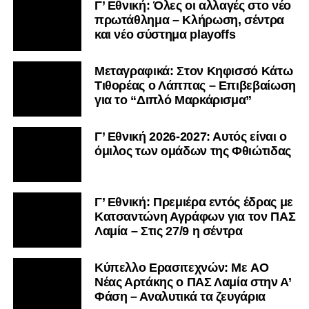
Γ’ Εθνική: Όλες οι αλλαγές στο νέο
πρωτάθλημα – Κλήρωση, σέντρα
και νέο σύστημα playoffs
Μεταγραφικά: Στον Κηφισσό Κάτω
Τιθορέας ο Λάππας – Επιβεβαίωση
για το “Διπλό Μαρκάρισμα”
Γ’ Εθνική 2026-2027: Αυτός είναι ο
όμιλος των ομάδων της Φθιώτιδας
Γ’ Εθνική: Πρεμιέρα εντός έδρας με
Κατσαντώνη Αγράφων για τον ΠΑΣ
Λαμία – Στις 27/9 η σέντρα
Kύπελλο Ερασιτεχνών: Με AO
Nέας Αρτάκης ο ΠΑΣ Λαμία στην Α’
Φάση – Αναλυτικά τα ζευγάρια