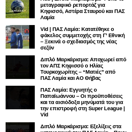
μεταγραφικό ρεπορτάζ για
Κηφισσό, Αστέρα Σταυρού και ΠΑΣ
Λαμία
Vid | ΠΑΣ Λαμία: Κατατέθηκε ο
φάκελος συμμετοχής στη Γ’ Εθνική
– Ξεκινά ο σχεδιασμός της νέας
σεζόν
Διπλό Μαρκάρισμα: Αποχωρεί από
τον ΑΠΣ Κηφισσό ο Ηλίας
Τουρκοχωρίτης – “Ματιές” από
ΠΑΣ Λαμία και ΑΟ Θήβας
ΠΑΣ Λαμία: Εγγυητής ο
Παπαϊωάννου – Οι προϋποθέσεις
και τα αισιόδοξα μηνύματά του για
την επιστροφή στη Super League |
Vid
Διπλό Μαρκάρισμα: Εξελίξεις στα