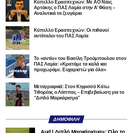
Kύπελλο Ερασιτεχνών: Με AO Nέας
Η δημοσίευση κοινοποιήθηκε από το χρήστη Lamiara.gr (@lamiara.gr)
Αρτάκης ο ΠΑΣ Λαμία στην Α’ Φάση –
Αναλυτικά τα ζευγάρια
Ακολουθήστε το
lamiara.gr
στο
Google News
για να
Κύπελλο Ερασιτεχνών: Οι πιθανοί
μαθαίνετε πρώτοι τα κυανόλευκα νέα στην Ελλάδα και τον
αντίπαλοι του ΠΑΣ Λαμία
υπόλοιπο κόσμο. Ακολουθήστε το lamiara.gr στο
Facebook
, στο
Twitter
και στο
Instagram
για να
μαθαίνετε σε χρόνο dt όλα τα νέα.
Το «αντίο» του Βασίλη Τρούμπουλου στον
ΠΑΣ Λαμία: «Κρατάμε τα καλά και
προχωράμε. Ευχαριστώ για όλα»
Μεταγραφικά: Στον Κηφισσό Κάτω
Τιθορέας ο Λάππας – Επιβεβαίωση για το
“Διπλό Μαρκάρισμα”
ΔΗΜΟΦΙΛΉ
Aud | Διπλό Μαρκάρισμα»: Όλο το