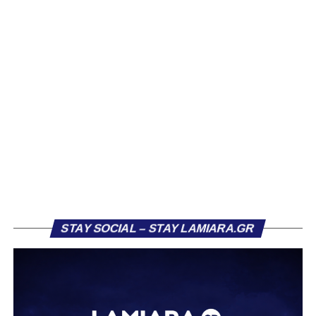
Η προετοιμασία των «κυανόλευκων» αναμένεται να
ξεκινήσει αφού πρώτα έχουν ξεκαθαρίσει τα…
διοικητικά σύννεφα!
Το πλήρες πρόγραμμα του πρωταθλήματος θα
ανακοινωθεί επίσημα από την ΕΠΟ εντός της ημέρας, ενώ
τις επόμενες εβδομάδες αναμένονται και οι ορισμοί των
διαιτητών για την πρώτη αγωνιστική.
Αναλυτικά το πρόγραμμα του ΠΑΣ Λαμία:
STAY SOCIAL – STAY LAMIARA.GR