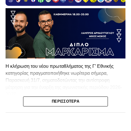
Η κλήρωση του νέου πρωταθλήματος της Γ’ Εθνικής
κατηγορίας πραγματοποιήθηκε νωρίτερα σήμερα,
Παρασκευή 31/7, σηματοδοτώντας την αντίστροφη
μέτρηση για την έναρξη της αγωνιστικής περιόδου 2026-
2027.
ΠΕΡΙΣΣΌΤΕΡΑ
Ο ΠΑΣ Λαμία θα ξεκινήσει τις υποχρεώσεις της για τον 5ο
όμιλο εντός έδρας, αντιμετωπίζοντας τον Κατσαντώνη
Αγράφων στην πρεμιέρα,.