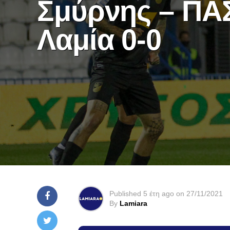
Σμύρνης – ΠΑ
Λαμία 0-0
Published
5 έτη ago
on
27/11/2021
By
Lamiara