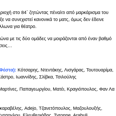
ριοχή στο 84΄ ζητώντας πέναλτι από μαρκάρισμα του
ε να συνεχιστεί κανονικά το ματς, όμως δεν έδεινε
όλλωνα για θέατρο.
γώνα με τις δύο ομάδες να μοιράζονται από έναν βαθμό
ώσεις…
Φέστα):
Κότσαρης, Ντεντάκης, Λισγάρας, Τουτουαρίμα,
άστρο, Ιωαννίδης, Σλίβκα, Τσιλούλης
Μαρτίνες, Παπαγεωργίου, Ματέι, Κραγιόπουλος, Φαν Λα
καραβέλης, Adejo, Τζανετόπουλος, Μαζουλουξής,
ντσογλου, Ελευθεριάδης, Tyronne, Arabuli