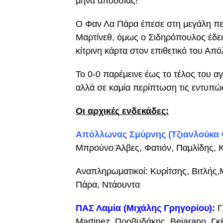
μήνα απουσίας!
Ο Φαν Λα Πάρα έπεσε στη μεγάλη πε
Μαρτίνεθ, όμως ο Σιδηρόπουλος έδειξ
κίτρινη κάρτα στον επιθετικό του Απ
Το 0-0 παρέμεινε έως το τέλος του α
αλλά σε καμία περίπτωση τις εντυπ
Οι αρχικές ενδεκάδες:
Απόλλωνας Σμύρνης (Τζιανλούκα 
Μπρούνο Άλβες, Φατιόν, Παμλίδης, Κ
Αναπληρωματικοί: Κυρίτσης, Βιτλής,
Πάρα, Ντάουντα
ΠΑΣ Λαμία (Μιχάλης Γρηγορίου):
Γ
Martinez, Προβυδάκης, Bejarano, Γκέ