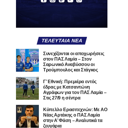
ΤΕΛΕΥΤΑΊΑ ΝΈΑ
Συνεχίζονται οι αποχωρήσεις
στον ΠΑΣ Λαμία – Στον
Σαρωνικό Αναβύσσου οι
Τρούμπουλος και Στάγκος
Γ’ Εθνική: Πρεμιέρα εντός
έδρας με Κατσαντώνη
Αγράφων για τον ΠΑΣ Λαμία –
Στις 27/9 η σέντρα
Kύπελλο Ερασιτεχνών: Με AO
Nέας Αρτάκης ο ΠΑΣ Λαμία
στην Α’ Φάση – Αναλυτικά τα
ζευγάρια