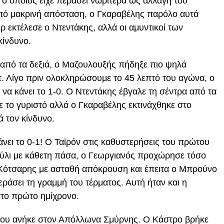
ο οποίος είχε περάσει νωρίτερα ως αλλαγή του
από μακρινή απόσταση, ο Γκαραβέλης παρόλο αυτά
ρ εκτέλεσε ο Ντεντάκης, αλλά οι αμυντικοί των
κίνδυνο.
ρ από τα δεξιά, ο Μαζουλουξής πήδηξε πιο ψηλά
τ. Λίγο πριν ολοκληρώσουμε το 45 λεπτό του αγώνα, ο
 να κάνει το 1-0. Ο Ντεντάκης έβγαλε τη σέντρα από τα
ε το γυριστό αλλά ο Γκαραβέλης εκτινάχθηκε στο
ά τον κίνδυνο.
άνει το 0-1! Ο Ταϊρόν στις καθυστερήσεις του πρώτου
ύλι με κάθετη πάσα, ο Γεωργιανός προχώρησε τόσο
 Κότσαρης με ασταθή απόκρουση και έπειτα ο Μπρούνο
ράσει τη γραμμή του τέρματος. Αυτή ήταν και η
στο πρώτο ημίχρονο.
νου ανήκε στον Απόλλωνα Σμύρνης. Ο Κάστρο βρήκε