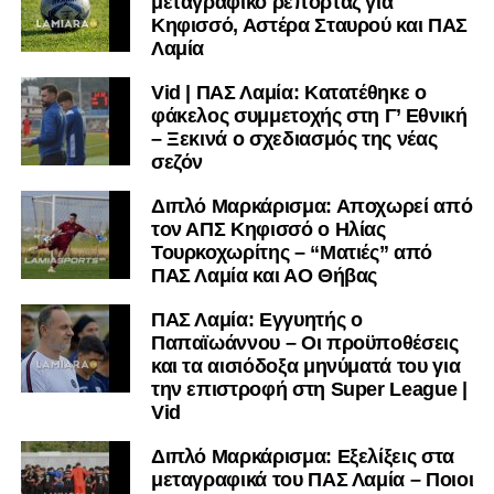
μεταγραφικό ρεπορτάζ για
Κηφισσό, Αστέρα Σταυρού και ΠΑΣ
Λαμία
Vid | ΠΑΣ Λαμία: Κατατέθηκε ο
φάκελος συμμετοχής στη Γ’ Εθνική
– Ξεκινά ο σχεδιασμός της νέας
σεζόν
Διπλό Μαρκάρισμα: Αποχωρεί από
τον ΑΠΣ Κηφισσό ο Ηλίας
Τουρκοχωρίτης – “Ματιές” από
ΠΑΣ Λαμία και ΑΟ Θήβας
ΠΑΣ Λαμία: Εγγυητής ο
Παπαϊωάννου – Οι προϋποθέσεις
και τα αισιόδοξα μηνύματά του για
την επιστροφή στη Super League |
Vid
Διπλό Μαρκάρισμα: Εξελίξεις στα
μεταγραφικά του ΠΑΣ Λαμία – Ποιοι