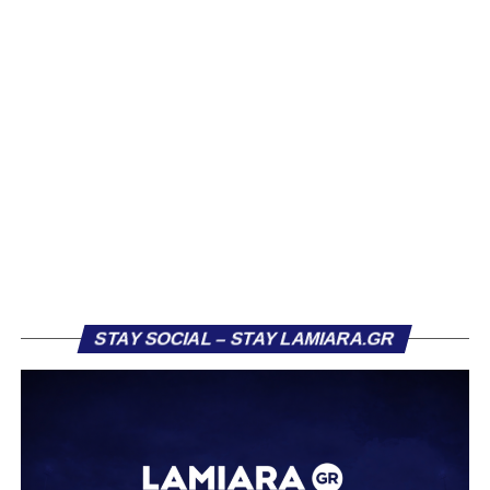
Βασίλη Τρούμπουλου, ο οποίος βρέθηκε στο στόχαστρο
αρκετών ομάδων το φετινό καλοκαίρι. Ανάμεσα στους
συλλόγους που ενδιαφέρθηκαν έντονα για την απόκτησή
του ήταν η Κόρινθος και ο Ιωνικός, με την ομάδα της
Κορίνθου να εμφανίζεται για μεγάλο χρονικό διάστημα ως
το φαβορί για την υπογραφή του. Ωστόσο, η εξέλιξη ήταν
διαφορετική, καθώς ο 23χρονος αμυντικός επέλεξε τελικά
τον Σαρωνικό Αναβύσσου, όπου θα συναντήσει ξανά τον
πρώην συμπαίκτη του στον ΠΑΣ Λαμία, Χρυσόστομο
Στάγκο.
Η ανακοίνωση για τον Βασίλη Τρούμπουλο
STAY SOCIAL – STAY LAMIARA.GR
«Ο Α.Ο. Σαρωνικός Αναβύσσου ανακοινώνει την
απόκτηση του ποδοσφαιριστή Βασίλη Τρούμπουλου.
Ο Βασίλης, ο οποίος είναι 23 χρονών (γεννημένος το
2003), αγωνίζεται ως στόπερ και αμυντικός μέσος και την
περσινή σεζόν πραγματοποίησε γεμάτη χρονιά στη Γ’