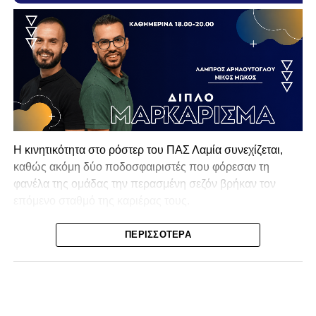
Η κινητικότητα στο ρόστερ του ΠΑΣ Λαμία συνεχίζεται,
καθώς ακόμη δύο ποδοσφαιριστές που φόρεσαν τη
φανέλα της ομάδας την περασμένη σεζόν βρήκαν τον
επόμενο σταθμό της καριέρας τους.
Ο λόγος για τον Βασίλη Τρούμπουλο και τον Χρυσόστομο
ΠΕΡΙΣΣΌΤΕΡΑ
Στάγκο, οι οποίοι θα συνεχίσουν μαζί την ποδοσφαιρική
τους πορεία στον Σαρωνικό Αναβύσσου, με τον σύλλογο
να ανακοινώνει επίσημα την απόκτησή τους.
Ιδιαίτερο ενδιαφέρον παρουσιάζει η περίπτωση του