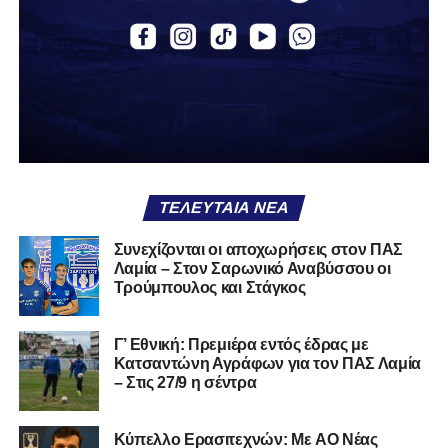
Εθνική με τα χρώματα του ΠΑΣ Λαμία.
Στο παρελθόν αγωνίστηκε στην ΑΕΚ Β’, με την οποία
κατέγραψε 10 συμμετοχές στη Super League 2, καθώς
επίσης σε Εθνικό και Ζάκυνθο. Ξεκίνησε την καριέρα του
από τα τμήματα υποδομής του ΠΑΣ Λαμία, φτάνοντας
μέχρι την πρώτη ομάδα, με την οποία πραγματοποίησε
συμμετοχή στη Super League απέναντι στον Παναιτωλικό
στις 26 Σεπτεμβρίου 2021.
ΤΕΛΕΥΤΑΊΑ ΝΈΑ
Καλωσορίζουμε τον Βασίλη στην οικογένεια του
Συνεχίζονται οι αποχωρήσεις στον ΠΑΣ
Λαμία – Στον Σαρωνικό Αναβύσσου οι
Σαρωνικού και του ευχόμαστε υγεία και πολλές
Τρούμπουλος και Στάγκος
επιτυχίες.»
Γ’ Εθνική: Πρεμιέρα εντός έδρας με
Κατσαντώνη Αγράφων για τον ΠΑΣ Λαμία
– Στις 27/9 η σέντρα
Η ανακοίνωση για τον Χρυσόστομο Στάγκο
«Ο Α.Ο. Σαρωνικός Αναβύσσου ανακοινώνει την
Kύπελλο Ερασιτεχνών: Με AO Nέας