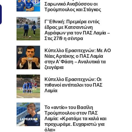
Σαρωνικό Αναβύσσου οι
Τρούμπουλος και Στάγκος
Γ’ Εθνική: Πρεμιέρα εντός
έδρας με Κατσαντώνη
Αγράφων για τον ΠΑΣ Λαμία –
Στις 27/9 η σέντρα
Kύπελλο Ερασιτεχνών: Με AO
Nέας Αρτάκης ο ΠΑΣ Λαμία
στην Α’ Φάση – Αναλυτικά τα
ζευγάρια
Κύπελλο Ερασιτεχνών: Οι
πιθανοί αντίπαλοι του ΠΑΣ
Λαμία
Το «αντίο» του Βασίλη
Τρούμπουλου στον ΠΑΣ
Λαμία: «Κρατάμε τα καλά και
προχωράμε. Ευχαριστώ για
όλα»