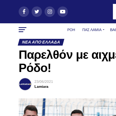
ΡΟΗ
ΠΑΣ ΛΑΜΊΑ
ΒΑ
ΝΈΑ ΑΠΌ ΕΛΛΆΔΑ
Παρελθόν με αιχμ
Ρόδο!
23/06/2021
Lamiara