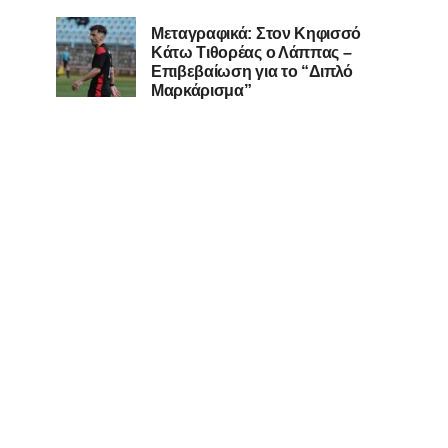
Μεταγραφικά: Στον Κηφισσό
Κάτω Τιθορέας ο Λάππας –
Επιβεβαίωση για το “Διπλό
Μαρκάρισμα”