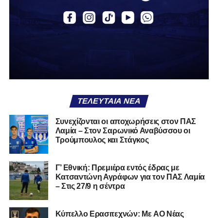
ψυχολογία στη Λαμία που άρχισε να κρατά περισσότερο
την κατοχή. Τα Τρίκαλα προσπάθησαν να αντιδράσουν,
χωρίς όμως να δημιουργούν ουσιαστικές ευκαιρίες,
καθώς η άμυνα των παικτών του Βαγγέλη Στουρνάρα
λειτουργούσε αποτελεσματικά. Μέχρι το τέλος του πρώτου
μέρους, το ενδιαφέρον μεταφέρθηκε κυρίως στην εξέδρα,
με τον αγώνα να μην προσφέρει ιδιαίτερες συγκινήσεις.
Στο 45’ σημειώθηκε ένταση μετά από σκληρό μαρκάρισμα,
με τον διαιτητή να δείχνει κίτρινες κάρτες και στις δύο
ΤΕΛΕΥΤΑΊΑ ΝΈΑ
πλευρές, χωρίς όμως να αλλάξει κάτι στο σκορ.
Συνεχίζονται οι αποχωρήσεις στον ΠΑΣ
Το δεύτερο ημίχρονο ξεκίνησε σε παρόμοιο ρυθμό, ενώ το
Λαμία – Στον Σαρωνικό Αναβύσσου οι
δεύτερο γκολ της Ελασσόνας σε άλλο παιχνίδι μείωσε
Τρούμπουλος και Στάγκος
ακόμη περισσότερο το ενδιαφέρον της αναμέτρησης. Στο
57’, ο Αλτάνης δοκίμασε ένα αδύναμο γυριστό σουτ που
Γ’ Εθνική: Πρεμιέρα εντός έδρας με
πέρασε άουτ, ενώ λίγα λεπτά αργότερα ο Μέτσε είχε την
Κατσαντώνη Αγράφων για τον ΠΑΣ Λαμία
ίδια τύχη με σουτ εκτός περιοχής.
– Στις 27/9 η σέντρα
Η Λαμία πλησίασε στο 2-0 στο 67’, όταν ο Βρέττας
Kύπελλο Ερασιτεχνών: Με AO Nέας