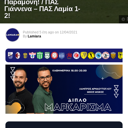
Παραμονή! / ΠΑΣ
Γιάννενα – ΠΑΣ Λαμία 1-
2!
Published
5 έτη ago
on
12/04/2021
By
Lamiara