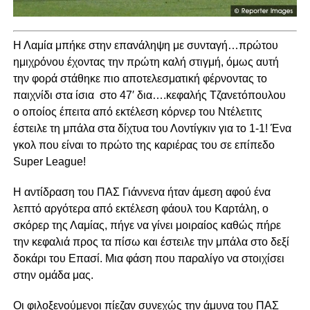
Η Λαμία μπήκε στην επανάληψη με συνταγή…πρώτου
ημιχρόνου έχοντας την πρώτη καλή στιγμή, όμως αυτή
την φορά στάθηκε πιο αποτελεσματική φέρνοντας το
παιχνίδι στα ίσια στο 47′ δια….κεφαλής Τζανετόπουλου
ο οποίος έπειτα από εκτέλεση κόρνερ του Ντέλετιτς
έστειλε τη μπάλα στα δίχτυα του Λοντίγκιν για το 1-1! Ένα
γκολ που είναι το πρώτο της καριέρας του σε επίπεδο
Super League!
Η αντίδραση του ΠΑΣ Γιάννενα ήταν άμεση αφού ένα
λεπτό αργότερα από εκτέλεση φάουλ του Καρτάλη, ο
σκόρερ της Λαμίας, πήγε να γίνει μοιραίος καθώς πήρε
την κεφαλιά προς τα πίσω και έστειλε την μπάλα στο δεξί
δοκάρι του Επασί. Μια φάση που παραλίγο να στοιχίσει
στην ομάδα μας.
Οι φιλοξενούμενοι πίεζαν συνεχώς την άμυνα του ΠΑΣ