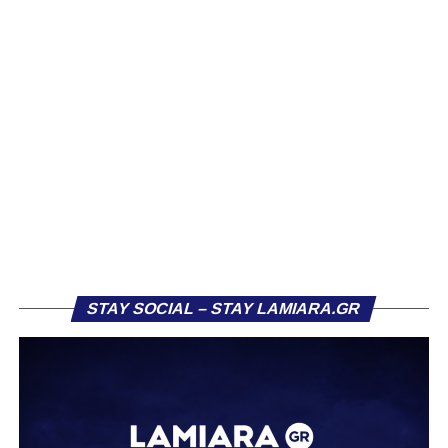
όμως να καταφέρουν να απειλήσουν ουσιαστικά τη Λαμία.
Η πρώτη αξιόλογη στιγμή καταγράφηκε στο 13’, όταν ο
Κοκκίνης επιχείρησε απευθείας εκτέλεση φάουλ από
πλάγια θέση, με τη μπάλα να καταλήγει άουτ. Παρόμοια
κατάληξη είχε και η κεφαλιά του Αντερέμι δύο λεπτά
αργότερα, έπειτα από κόρνερ. Γενικά, στα μέσα του
πρώτου ημιχρόνου η ομάδα μας έδειχνε σημάδια
κόπωσης.
Πιθανόν αυτό να συνδεόταν και με το γεγονός ότι η
Ελασσόνα είχε ήδη προηγηθεί απέναντι στον Αστέρα
Σταυρού, κάνοντας το αποτέλεσμα στα Τρίκαλα λιγότερο
κρίσιμο. Παρ’ όλα αυτά, στην πρώτη ουσιαστική της
ευκαιρία, η Λαμία κατάφερε να ανοίξει το σκορ. Στο 26’,
STAY SOCIAL – STAY LAMIARA.GR
μετά από εκτέλεση κόρνερ, ο Τρούμπουλος βρήκε τη
μπάλα και ο Κουφιώτης με κεφαλιά την έστειλε στα δίχτυα
του Λαζαρίνα για το 1-0.
Το γκολ αυτό άλλαξε τη ροή του αγώνα, δίνοντας