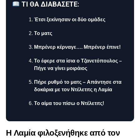
ΤΙ ΘΑ ΔΙΑΒΑΣΕΤΕ:
Έτσι ξεκίνησαν οι δύο ομάδες
Το ματς
Μπρένερ κέρναγε…. Μπρένερ έπινε!
To έφερε στα ίσια ο Τζανετόπουλος –
Πήγε να γίνει μοιράιος
Πήρε ρυθμό το ματς – Απάντησε στα
δοκάρια με τον Ντέλετιτς η Λαμία
Το αίμα του πίσω ο Ντέλετιτς!
H Λαμία φιλοξενήθηκε από τον