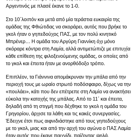
Αργεντινός με πλασέ έκανε το 1-0.
Στο 10΄λοιπόν και μετά από μία τεράστια ευκαιρία της
ομάδας της Φθιώτιδας να σκοράρει, αυτός που βρήκε το
γκολ ήταν ο γηπεδούχος ΠΑΣ, με τον πολύ κινητικό
Μπρένερ… Η ομάδα του Αργύρη Γιαννίκη όχι μόνο
σκόραρε κόντρα στη Λαμία, αλλά αντιμετώπιζε με επιτυχία
κάθε επίθεση της φιλοξενούμενης ομάδας, οι οποίες από
το γκολ και έπειτα ήταν με ανορθόδοξο τρόπο.
Επιπλέον, τα Γιάννινα απομάκρυναν την μπάλα από την
περιοχή τους με ωραίο στρωτό ποδόσφαιρο, δίχως να την
«πουλάει», κάτι που δεν επέτρεπε στη Λαμία να ανακτήσει
εύκολα την κατοχής της μπάλας. Από το 11΄ και έπειτα,
δηλαδή από τη στιγμή που δέχθηκε το γκολ η ομάδα του
Γρηγορίου, άρχισε τα λάθη και τις κακές συνεργασίες.
Έδειχνε έτσι πως αιφνιδιάστηκε από τους γηπεδούχους
με το γκολ, μιας και από την αρχή του αγώνα ο ΠΑΣ Λαμία
ήταν αυτός που έκανε παιχνίδι, παίζοντας ψηλά.