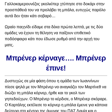
Γαλλοκαμερουνέζος γκολκίπερ χτύπησε στο δοκάρι στην
προσπάθειά του να προλάβει τη μπάλα, ευτυχώς παρόλο
αυτά δεν ήταν κάτι σοβαρό…
Ωραίο παιχνίδι είδαμε στα δέκα πρώτα λεπτά, με τις δύο
ομάδες να έχουν τη θέληση να παίξουν επιθετικό
ποδόσφαιρο κάτι που έδωσε ρυθμό από την αρχή του
ματς.
Μπρένερ κέρναγε…. Μπρένερ
έπινε!
Δυστυχώς σε μία φάση όπου η ομάδα των Ιωαννίνων
πίεσε ψηλά με τον Μπρένερ να αναγκάζει τον Μαρτίνεθ να
διώξει τη μπάλα κόρνερ, ήρθε και το γκολ των
γηπεδούχων. Ο Μπρένερ το κέρδισε, ο Μπρένερ σκόραρε.
Ο Καρτάλης εκτέλεσε το κόρνερ η μπάλα έμεινε για κάποια
δεύτερα στο κέντρο της άμυνας του ΠΑΣ Λαμία και ο