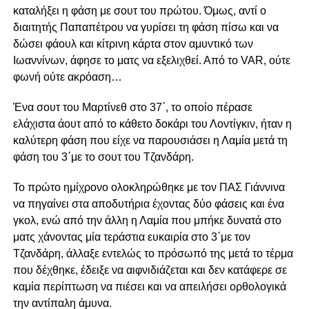
καταλήξει η φάση με σουτ του πρώτου. Όμως, αντί ο
διαιτητής Παπαπέτρου να γυρίσει τη φάση πίσω και να
δώσει φάουλ και κίτρινη κάρτα στον αμυντικό των
Ιωαννίνων, άφησε το ματς να εξελιχθεί. Από το VAR, ούτε
φωνή ούτε ακρόαση…
Ένα σουτ του Μαρτίνεθ στο 37΄, το οποίο πέρασε
ελάχιστα άουτ από το κάθετο δοκάρι του Λοντίγκιν, ήταν η
καλύτερη φάση που είχε να παρουσιάσει η Λαμία μετά τη
φάση του 3΄με το σουτ του Τζανδάρη.
Το πρώτο ημίχρονο ολοκληρώθηκε με τον ΠΑΣ Γιάννινα
να πηγαίνει στα αποδυτήρια έχοντας δύο φάσεις και ένα
γκολ, ενώ από την άλλη η Λαμία που μπήκε δυνατά στο
ματς χάνοντας μία τεράστια ευκαιρία στο 3΄με τον
Τζανδάρη, άλλαξε εντελώς το πρόσωπό της μετά το τέρμα
που δέχθηκε, έδειξε να αιφνιδιάζεται και δεν κατάφερε σε
καμία περίπτωση να πιέσει και να απειλήσει ορθολογικά
την αντίπαλη άμυνα.