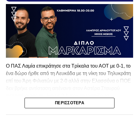
Ο ΠΑΣ Λαμία επικράτησε στα Τρίκαλα του ΑΟΤ με 0-1, το
ένα δώρο ήρθε από τη Λευκάδα με τη νίκη του Τηλυκράτη
επί του Άρη Φιλιατών με 2-0 αλλά στην Ελασσόνα ο ΠΟΕ
δεν βρήκε αντίσταση απέναντι στον Αστέρα Σταυρού
πετυχαίνοντας τη νίκη με 2-1 που του χαρίζει το
πρωτάθλημα και την πρόκριση στην επόμενη φάση!
ΠΕΡΙΣΣΌΤΕΡΑ
Δεύτερη θέση για τον ΠΑΣ Λαμία σε μία σεζόν που
ξεπέρασε την φετινή έκδοση του εαυτού του!
Τα Τρίκαλα μπήκαν πιο δυναμικά στην αναμέτρηση, χωρίς