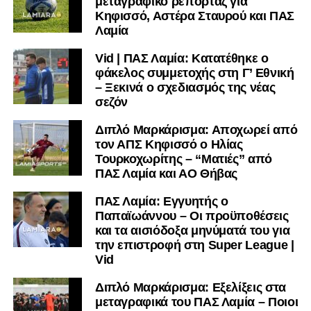
μεταγραφικό ρεπορτάζ για
Παπαδάκος, Αντερέμι, Κάτανας, Βασίλας, Σκόνδρας Α.,
Κηφισσό, Αστέρα Σταυρού και ΠΑΣ
Μέτσε, Κακάμης
Λαμία
Vid | ΠΑΣ Λαμία: Κατατέθηκε ο
Ακολουθήστε το
lamiara.gr
στο
Google News
για να
φάκελος συμμετοχής στη Γ’ Εθνική
μαθαίνετε πρώτοι τα κυανόλευκα νέα στην Ελλάδα και τον
– Ξεκινά ο σχεδιασμός της νέας
υπόλοιπο κόσμο. Ακολουθήστε το lamiara.gr στο
σεζόν
Facebook
, στο
Twitter
και στο
Instagram
για να
μαθαίνετε σε χρόνο dt όλα τα νέα.
Διπλό Μαρκάρισμα: Αποχωρεί από
τον ΑΠΣ Κηφισσό ο Ηλίας
Τουρκοχωρίτης – “Ματιές” από
ΠΑΣ Λαμία και ΑΟ Θήβας
ΠΑΣ Λαμία: Εγγυητής ο
Παπαϊωάννου – Οι προϋποθέσεις
και τα αισιόδοξα μηνύματά του για
την επιστροφή στη Super League |
Vid
Διπλό Μαρκάρισμα: Εξελίξεις στα
μεταγραφικά του ΠΑΣ Λαμία – Ποιοι