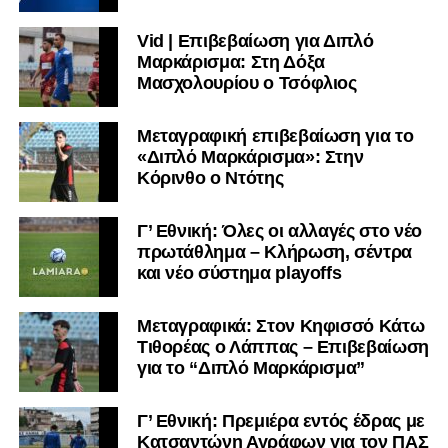
Καλωσορίζουμε τον Βασίλη στην οικογένεια του
Vid | Επιβεβαίωση για Διπλό
Σαρωνικού και του ευχόμαστε υγεία και πολλές
Μαρκάρισμα: Στη Δόξα
επιτυχίες.»
Μασχολουρίου ο Τσόφλιος
Μεταγραφική επιβεβαίωση για το
«Διπλό Μαρκάρισμα»: Στην
Η ανακοίνωση για τον Χρυσόστομο Στάγκο
Κόρινθο ο Ντότης
«Ο Α.Ο. Σαρωνικός Αναβύσσου ανακοινώνει την
Γ’ Εθνική: Όλες οι αλλαγές στο νέο
απόκτηση του τερματοφύλακα Χρυσόστομου Στάγκου.
πρωτάθλημα – Κλήρωση, σέντρα
και νέο σύστημα playoffs
Ο 24χρονος τερματοφύλακας (γεννημένος στις
27/06/2002) προέρχεται επίσης από μία γεμάτη χρονιά
Μεταγραφικά: Στον Κηφισσό Κάτω
στη Γ’ Εθνική με τον ΠΑΣ Λαμία. Στο παρελθόν
Τιθορέας ο Λάππας – Επιβεβαίωση
αγωνίστηκε στον Λεβαδειακό, ενώ πέρασε και από ομάδες
για το “Διπλό Μαρκάρισμα”
της Serie D στην Ιταλία, όπως οι Nocerina, S. Maria
Cilento και Castrovillari, έχοντας ξεκινήσει την
Γ’ Εθνική: Πρεμιέρα εντός έδρας με
ποδοσφαιρική του διαδρομή από τον Απόλλωνα Σμύρνης.
Κατσαντώνη Αγράφων για τον ΠΑΣ