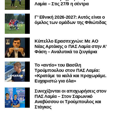
Λαμία – Στις 27/9 η σέντρα
Τον καλωσορίζουμε στην οικογένεια του Σαρωνικού και
του ευχόμαστε υγεία και επιτυχίες.»
Γ’ Εθνική 2026-2027: Αυτός είναι ο
όμιλος των ομάδων της Φθιώτιδας
Ακολουθήστε το
lamiara.gr
στο
Google News
για να
μαθαίνετε πρώτοι τα κυανόλευκα νέα στην Ελλάδα και τον
υπόλοιπο κόσμο. Ακολουθήστε το lamiara.gr στο
Facebook
, στο
Twitter
και στο
Instagram
για να
Kύπελλο Ερασιτεχνών: Με AO
Nέας Αρτάκης ο ΠΑΣ Λαμία στην Α’
μαθαίνετε σε χρόνο dt όλα τα νέα.
Φάση – Αναλυτικά τα ζευγάρια
Το «αντίο» του Βασίλη
Τρούμπουλου στον ΠΑΣ Λαμία:
«Κρατάμε τα καλά και προχωράμε.
Ευχαριστώ για όλα»
Συνεχίζονται οι αποχωρήσεις στον
ΠΑΣ Λαμία – Στον Σαρωνικό
Αναβύσσου οι Τρούμπουλος και
Στάγκος