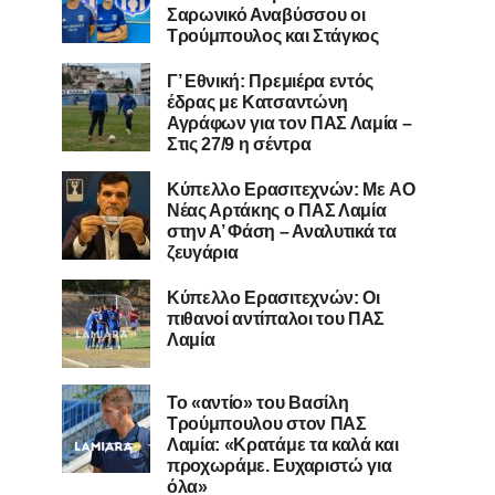
Σαρωνικό Αναβύσσου οι
Τρούμπουλος και Στάγκος
Γ’ Εθνική: Πρεμιέρα εντός
έδρας με Κατσαντώνη
Αγράφων για τον ΠΑΣ Λαμία –
Στις 27/9 η σέντρα
Kύπελλο Ερασιτεχνών: Με AO
Nέας Αρτάκης ο ΠΑΣ Λαμία
στην Α’ Φάση – Αναλυτικά τα
ζευγάρια
Κύπελλο Ερασιτεχνών: Οι
πιθανοί αντίπαλοι του ΠΑΣ
Λαμία
Το «αντίο» του Βασίλη
Τρούμπουλου στον ΠΑΣ
Λαμία: «Κρατάμε τα καλά και
προχωράμε. Ευχαριστώ για
όλα»