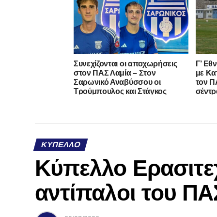
Συνεχίζονται οι αποχωρήσεις
Γ’ Εθ
στον ΠΑΣ Λαμία – Στον
με Κα
Σαρωνικό Αναβύσσου οι
τον ΠΑ
Τρούμπουλος και Στάγκος
σέντρ
ΚΎΠΕΛΛΟ
Κύπελλο Ερασιτε
αντίπαλοι του ΠΑ