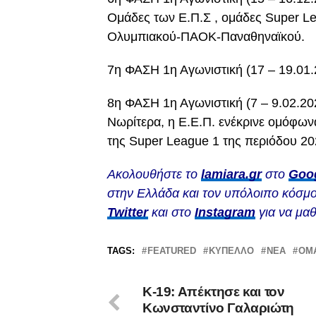
Ομάδες των Ε.Π.Σ , ομάδες Super L
Ολυμπιακού-ΠΑΟΚ-Παναθηναϊκού.
7η ΦΑΣΗ 1η Αγωνιστική (17 – 19.01.
8η ΦΑΣΗ 1η Αγωνιστική (7 – 9.02.202
Νωρίτερα, η Ε.Ε.Π. ενέκρινε ομόφω
της Super League 1 της περιόδου 20
Ακολουθήστε το
lamiara.gr
στο
Goo
στην Ελλάδα και τον υπόλοιπο κόσμο
Twitter
και στο
Instagram
για να μαθ
TAGS:
FEATURED
ΚΎΠΕΛΛΟ
ΝΈΑ
ΟΜ
Κ-19: Απέκτησε και τον
Κωνσταντίνο Γαλαριώτη