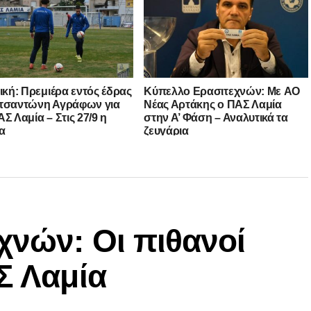
νική: Πρεμιέρα εντός έδρας
Kύπελλο Ερασιτεχνών: Με AO
τσαντώνη Αγράφων για
Nέας Αρτάκης ο ΠΑΣ Λαμία
Σ Λαμία – Στις 27/9 η
στην Α’ Φάση – Αναλυτικά τα
α
ζευγάρια
χνών: Οι πιθανοί
Σ Λαμία