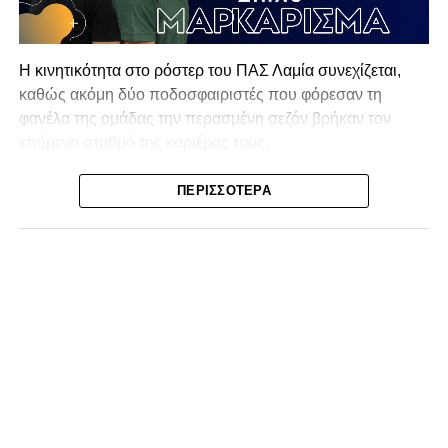
Η κινητικότητα στο ρόστερ του ΠΑΣ Λαμία συνεχίζεται,
καθώς ακόμη δύο ποδοσφαιριστές που φόρεσαν τη
φανέλα της ομάδας την περασμένη σεζόν βρήκαν τον
επόμενο σταθμό της καριέρας τους.
Ο λόγος για τον Βασίλη Τρούμπουλο και τον Χρυσόστομο
ΠΕΡΙΣΣΌΤΕΡΑ
Στάγκο, οι οποίοι θα συνεχίσουν μαζί την ποδοσφαιρική
τους πορεία στον Σαρωνικό Αναβύσσου, με τον σύλλογο
να ανακοινώνει επίσημα την απόκτησή τους.
Ιδιαίτερο ενδιαφέρον παρουσιάζει η περίπτωση του
Βασίλη Τρούμπουλου, ο οποίος βρέθηκε στο στόχαστρο
αρκετών ομάδων το φετινό καλοκαίρι. Ανάμεσα στους
συλλόγους που ενδιαφέρθηκαν έντονα για την απόκτησή
του ήταν η Κόρινθος και ο Ιωνικός, με την ομάδα της
Κορίνθου να εμφανίζεται για μεγάλο χρονικό διάστημα ως
το φαβορί για την υπογραφή του. Ωστόσο, η εξέλιξη ήταν