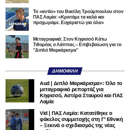
της Serie D στην Ιταλία, όπως οι Nocerina, S. Maria
Cilento και Castrovillari, έχοντας ξεκινήσει την
Το «αντίο» του Βασίλη Τρούμπουλου στον
ποδοσφαιρική του διαδρομή από τον Απόλλωνα Σμύρνης.
ΠΑΣ Λαμία: «Κρατάμε τα καλά και
προχωράμε. Ευχαριστώ για όλα»
Τον καλωσορίζουμε στην οικογένεια του Σαρωνικού και
του ευχόμαστε υγεία και επιτυχίες.»
Μεταγραφικά: Στον Κηφισσό Κάτω
Τιθορέας ο Λάππας – Επιβεβαίωση για το
Ακολουθήστε το
lamiara.gr
στο
Google News
για να
“Διπλό Μαρκάρισμα”
μαθαίνετε πρώτοι τα κυανόλευκα νέα στην Ελλάδα και τον
υπόλοιπο κόσμο. Ακολουθήστε το lamiara.gr στο
Facebook
, στο
Twitter
και στο
Instagram
για να
ΔΗΜΟΦΙΛΉ
μαθαίνετε σε χρόνο dt όλα τα νέα.
Aud | Διπλό Μαρκάρισμα»: Όλο το
μεταγραφικό ρεπορτάζ για
Κηφισσό, Αστέρα Σταυρού και ΠΑΣ
Λαμία
Vid | ΠΑΣ Λαμία: Κατατέθηκε ο
φάκελος συμμετοχής στη Γ’ Εθνική
– Ξεκινά ο σχεδιασμός της νέας