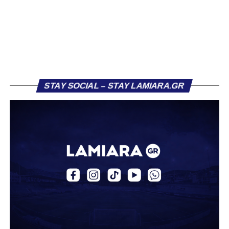
διαφορετική, καθώς ο 23χρονος αμυντικός επέλεξε τελικά
τον Σαρωνικό Αναβύσσου, όπου θα συναντήσει ξανά τον
πρώην συμπαίκτη του στον ΠΑΣ Λαμία, Χρυσόστομο
Στάγκο.
Η ανακοίνωση για τον Βασίλη Τρούμπουλο
STAY SOCIAL – STAY LAMIARA.GR
«Ο Α.Ο. Σαρωνικός Αναβύσσου ανακοινώνει την
απόκτηση του ποδοσφαιριστή Βασίλη Τρούμπουλου.
Ο Βασίλης, ο οποίος είναι 23 χρονών (γεννημένος το
2003), αγωνίζεται ως στόπερ και αμυντικός μέσος και την
περσινή σεζόν πραγματοποίησε γεμάτη χρονιά στη Γ’
Εθνική με τα χρώματα του ΠΑΣ Λαμία.
Στο παρελθόν αγωνίστηκε στην ΑΕΚ Β’, με την οποία
κατέγραψε 10 συμμετοχές στη Super League 2, καθώς
επίσης σε Εθνικό και Ζάκυνθο. Ξεκίνησε την καριέρα του
από τα τμήματα υποδομής του ΠΑΣ Λαμία, φτάνοντας