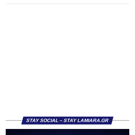
Η συγκεκριμένη πρωτοβουλία έρχεται να επαναφέρει το
Futsal στη Φθιώτιδα, με τον ΠΑΣ Λαμία να επιδιώκει να
δώσει νέα ώθηση στο άθλημα και να προσφέρει μία
επιπλέον διέξοδο σε αθλητές της περιοχής που θέλουν να
ασχοληθούν ενεργά με το 5×5 σε αγωνιστικό επίπεδο.
Στη διάρκεια της Γενικής Συνέλευσης, όπως ενημέρωσε ο
απερχόμενος πρόεδρος Νίκος Τσιλαλής, κάθε τμήμα του
Ερασιτέχνη τη νέα σεζόν θα λειτουργήσει αυτόνομα
έχοντας ως επικεφαλής μέλη του Δ.Σ ή απλά μέλη του
Σωματείου που εξέφρασαν την επιθυμία και εγκρίθηκε
από το Δ.Σ.
Και η απόφαση αυτή έρχεται σε συνέχεια των αλλαγών
στην σύνθεση της διοίκησης της ΕΠΣ Σάλας, με ότι αυτό
συνεπάγεται.
STAY SOCIAL – STAY LAMIARA.GR
Περισσότερες λεπτομέρειες για το ρόστερ, το
προπονητικό τιμ και τους στόχους της ομάδας αναμένεται