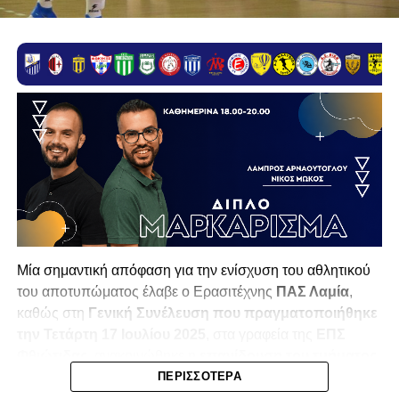
Μία σημαντική απόφαση για την ενίσχυση του αθλητικού
του αποτυπώματος έλαβε ο Ερασιτέχνης
ΠΑΣ Λαμία
,
καθώς στη
Γενική Συνέλευση που πραγματοποιήθηκε
την Τετάρτη 17 Ιουλίου 2025
, στα γραφεία της
ΕΠΣ
Φθιώτιδας
, ανακοινώθηκε η
επανίδρυση του τμήματος
ποδοσφαίρου σάλας
(futsal) του συλλόγου.
ΠΕΡΙΣΣΌΤΕΡΑ