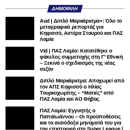
ΔΗΜΟΦΙΛΉ
Aud | Διπλό Μαρκάρισμα»: Όλο το
μεταγραφικό ρεπορτάζ για
Κηφισσό, Αστέρα Σταυρού και ΠΑΣ
Λαμία
Vid | ΠΑΣ Λαμία: Κατατέθηκε ο
φάκελος συμμετοχής στη Γ’ Εθνική
– Ξεκινά ο σχεδιασμός της νέας
σεζόν
Διπλό Μαρκάρισμα: Αποχωρεί από
τον ΑΠΣ Κηφισσό ο Ηλίας
Τουρκοχωρίτης – “Ματιές” από
ΠΑΣ Λαμία και ΑΟ Θήβας
ΠΑΣ Λαμία: Εγγυητής ο
Παπαϊωάννου – Οι προϋποθέσεις
και τα αισιόδοξα μηνύματά του για
την επιστροφή στη Super League |