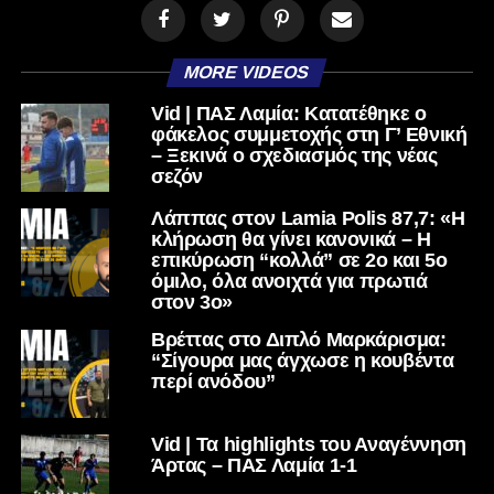
MORE VIDEOS
Vid | ΠΑΣ Λαμία: Κατατέθηκε ο
φάκελος συμμετοχής στη Γ’ Εθνική
– Ξεκινά ο σχεδιασμός της νέας
σεζόν
Λάππας στον Lamia Polis 87,7: «Η
κλήρωση θα γίνει κανονικά – Η
επικύρωση “κολλά” σε 2ο και 5ο
όμιλο, όλα ανοιχτά για πρωτιά
στον 3ο»
Βρέττας στο Διπλό Μαρκάρισμα:
“Σίγουρα μας άγχωσε η κουβέντα
περί ανόδου”
Vid | Τα highlights του Αναγέννηση
Άρτας – ΠΑΣ Λαμία 1-1