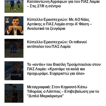
Κατσαντώνη Αγράφων για τον ΠΑΣ Λαμία
– Στις 27/9 η σέντρα
Kύπελλο Ερασιτεχνών: Με AO Nέας
Αρτάκης ο ΠΑΣ Λαμία στην Α’ Φάση –
Αναλυτικά τα ζευγάρια
Κύπελλο Ερασιτεχνών: Οι πιθανοί
αντίπαλοι του ΠΑΣ Λαμία
Το «αντίο» του Βασίλη Τρούμπουλου στον
ΠΑΣ Λαμία: «Κρατάμε τα καλά και
προχωράμε. Ευχαριστώ για όλα»
Μεταγραφικά: Στον Κηφισσό Κάτω
Τιθορέας ο Λάππας – Επιβεβαίωση για το
“Διπλό Μαρκάρισμα”