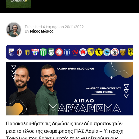
Published
4 έτη ago
on
20/11/2022
By
Νίκος Μώκος
Παρακολουθήστε τις δηλώσεις των δύο προπονητών
μετά το τέλος της αναμέτρησης ΠΑΣ Λαμία – Υπεροχή
Τρικάλων που βρήκε νικητές τους φιλοξενούμενους.