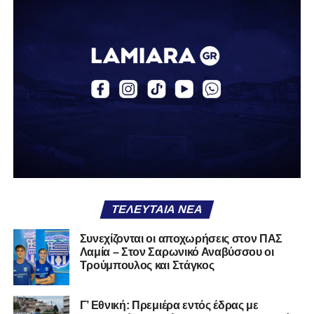
να ανακοινωθούν το προσεχές διάστημα.
Ακολουθήστε το
lamiara.gr
στο
Google News
για να
μαθαίνετε πρώτοι τα κυανόλευκα νέα στην Ελλάδα και τον
υπόλοιπο κόσμο. Ακολουθήστε το lamiara.gr στο
Facebook
, στο
Twitter
και στο
Instagram
για να
μαθαίνετε σε χρόνο dt όλα τα νέα.
ΤΕΛΕΥΤΑΊΑ ΝΈΑ
Συνεχίζονται οι αποχωρήσεις στον ΠΑΣ
Λαμία – Στον Σαρωνικό Αναβύσσου οι
Τρούμπουλος και Στάγκος
Γ’ Εθνική: Πρεμιέρα εντός έδρας με