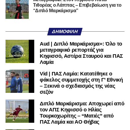
Τιθορέας ο Λάππας – Επιβεβαίωση για το
Ακολουθήστε το
lamiara.gr
στο
Google News
για να
“Διπλό Μαρκάρισμα”
μαθαίνετε πρώτοι τα κυανόλευκα νέα στην Ελλάδα και τον
υπόλοιπο κόσμο. Ακολουθήστε το lamiara.gr στο
Facebook
, στο
Twitter
και στο
Instagram
για να
ΔΗΜΟΦΙΛΉ
μαθαίνετε σε χρόνο dt όλα τα νέα.
Aud | Διπλό Μαρκάρισμα»: Όλο το
μεταγραφικό ρεπορτάζ για
Κηφισσό, Αστέρα Σταυρού και ΠΑΣ
Λαμία
Vid | ΠΑΣ Λαμία: Κατατέθηκε ο
φάκελος συμμετοχής στη Γ’ Εθνική
– Ξεκινά ο σχεδιασμός της νέας
σεζόν
Διπλό Μαρκάρισμα: Αποχωρεί από
τον ΑΠΣ Κηφισσό ο Ηλίας
Τουρκοχωρίτης – “Ματιές” από
ΠΑΣ Λαμία και ΑΟ Θήβας