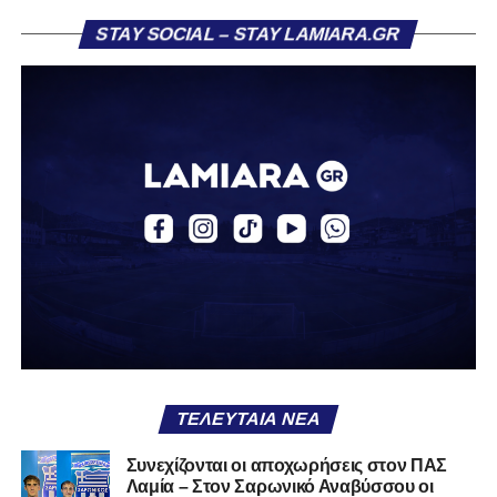
Η ανακοίνωση για τον Βασίλη Τρούμπουλο
STAY SOCIAL – STAY LAMIARA.GR
«Ο Α.Ο. Σαρωνικός Αναβύσσου ανακοινώνει την
απόκτηση του ποδοσφαιριστή Βασίλη Τρούμπουλου.
Ο Βασίλης, ο οποίος είναι 23 χρονών (γεννημένος το
2003), αγωνίζεται ως στόπερ και αμυντικός μέσος και την
περσινή σεζόν πραγματοποίησε γεμάτη χρονιά στη Γ’
Εθνική με τα χρώματα του ΠΑΣ Λαμία.
Στο παρελθόν αγωνίστηκε στην ΑΕΚ Β’, με την οποία
κατέγραψε 10 συμμετοχές στη Super League 2, καθώς
επίσης σε Εθνικό και Ζάκυνθο. Ξεκίνησε την καριέρα του
από τα τμήματα υποδομής του ΠΑΣ Λαμία, φτάνοντας
μέχρι την πρώτη ομάδα, με την οποία πραγματοποίησε
συμμετοχή στη Super League απέναντι στον Παναιτωλικό
στις 26 Σεπτεμβρίου 2021.
ΤΕΛΕΥΤΑΊΑ ΝΈΑ
Καλωσορίζουμε τον Βασίλη στην οικογένεια του
Συνεχίζονται οι αποχωρήσεις στον ΠΑΣ
Λαμία – Στον Σαρωνικό Αναβύσσου οι
Σαρωνικού και του ευχόμαστε υγεία και πολλές