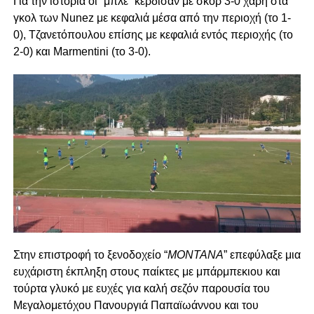
Για την ιστορία οι “μπλε” κέρδισαν με σκορ 3-0 χάρη στα
γκολ των Nunez με κεφαλιά μέσα από την περιοχή (το 1-
0), Τζανετόπουλου επίσης με κεφαλιά εντός περιοχής (το
2-0) και Marmentini (το 3-0).
Στην επιστροφή το ξενοδοχείο “
ΜΟΝΤΑΝΑ
” επεφύλαξε μια
ευχάριστη έκπληξη στους παίκτες με μπάρμπεκιου και
τούρτα γλυκό με ευχές για καλή σεζόν παρουσία του
Μεγαλομετόχου Πανουργιά Παπαϊωάννου και του