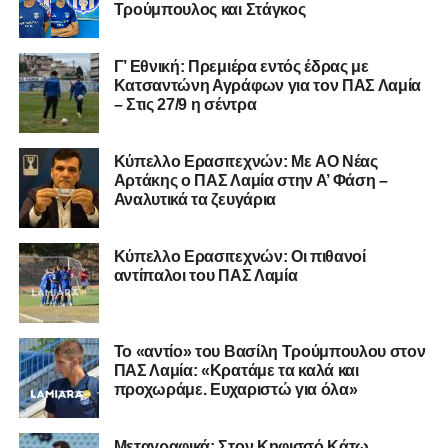
Τρούμπουλος και Στάγκος
επιτυχίες.»
Γ’ Εθνική: Πρεμιέρα εντός έδρας με
Κατσαντώνη Αγράφων για τον ΠΑΣ Λαμία
– Στις 27/9 η σέντρα
Η ανακοίνωση για τον Χρυσόστομο Στάγκο
«Ο Α.Ο. Σαρωνικός Αναβύσσου ανακοινώνει την
Kύπελλο Ερασιτεχνών: Με AO Nέας
απόκτηση του τερματοφύλακα Χρυσόστομου Στάγκου.
Αρτάκης ο ΠΑΣ Λαμία στην Α’ Φάση –
Αναλυτικά τα ζευγάρια
Ο 24χρονος τερματοφύλακας (γεννημένος στις
27/06/2002) προέρχεται επίσης από μία γεμάτη χρονιά
Κύπελλο Ερασιτεχνών: Οι πιθανοί
στη Γ’ Εθνική με τον ΠΑΣ Λαμία. Στο παρελθόν
αντίπαλοι του ΠΑΣ Λαμία
αγωνίστηκε στον Λεβαδειακό, ενώ πέρασε και από ομάδες
της Serie D στην Ιταλία, όπως οι Nocerina, S. Maria
Cilento και Castrovillari, έχοντας ξεκινήσει την
Το «αντίο» του Βασίλη Τρούμπουλου στον
ποδοσφαιρική του διαδρομή από τον Απόλλωνα Σμύρνης.
ΠΑΣ Λαμία: «Κρατάμε τα καλά και
προχωράμε. Ευχαριστώ για όλα»
Τον καλωσορίζουμε στην οικογένεια του Σαρωνικού και
του ευχόμαστε υγεία και επιτυχίες.»
Μεταγραφικά: Στον Κηφισσό Κάτω