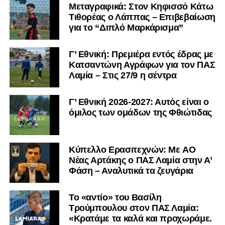
Μεταγραφικά: Στον Κηφισσό Κάτω
στη Γ’ Εθνική με τον ΠΑΣ Λαμία. Στο παρελθόν
Τιθορέας ο Λάππας – Επιβεβαίωση
αγωνίστηκε στον Λεβαδειακό, ενώ πέρασε και από ομάδες
για το “Διπλό Μαρκάρισμα”
της Serie D στην Ιταλία, όπως οι Nocerina, S. Maria
Cilento και Castrovillari, έχοντας ξεκινήσει την
Γ’ Εθνική: Πρεμιέρα εντός έδρας με
ποδοσφαιρική του διαδρομή από τον Απόλλωνα Σμύρνης.
Κατσαντώνη Αγράφων για τον ΠΑΣ
Λαμία – Στις 27/9 η σέντρα
Τον καλωσορίζουμε στην οικογένεια του Σαρωνικού και
του ευχόμαστε υγεία και επιτυχίες.»
Γ’ Εθνική 2026-2027: Αυτός είναι ο
όμιλος των ομάδων της Φθιώτιδας
Ακολουθήστε το
lamiara.gr
στο
Google News
για να
μαθαίνετε πρώτοι τα κυανόλευκα νέα στην Ελλάδα και τον
υπόλοιπο κόσμο. Ακολουθήστε το lamiara.gr στο
Facebook
, στο
Twitter
και στο
Instagram
για να
Kύπελλο Ερασιτεχνών: Με AO
Nέας Αρτάκης ο ΠΑΣ Λαμία στην Α’
μαθαίνετε σε χρόνο dt όλα τα νέα.
Φάση – Αναλυτικά τα ζευγάρια
Το «αντίο» του Βασίλη
Τρούμπουλου στον ΠΑΣ Λαμία:
«Κρατάμε τα καλά και προχωράμε.