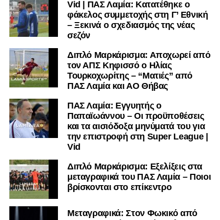
Vid | ΠΑΣ Λαμία: Κατατέθηκε ο
του ήταν η Κόρινθος και ο Ιωνικός, με την ομάδα της
φάκελος συμμετοχής στη Γ’ Εθνική
Κορίνθου να εμφανίζεται για μεγάλο χρονικό διάστημα ως
– Ξεκινά ο σχεδιασμός της νέας
το φαβορί για την υπογραφή του. Ωστόσο, η εξέλιξη ήταν
σεζόν
διαφορετική, καθώς ο 23χρονος αμυντικός επέλεξε τελικά
τον Σαρωνικό Αναβύσσου, όπου θα συναντήσει ξανά τον
Διπλό Μαρκάρισμα: Αποχωρεί από
τον ΑΠΣ Κηφισσό ο Ηλίας
πρώην συμπαίκτη του στον ΠΑΣ Λαμία, Χρυσόστομο
Τουρκοχωρίτης – “Ματιές” από
Στάγκο.
ΠΑΣ Λαμία και ΑΟ Θήβας
Η ανακοίνωση για τον Βασίλη Τρούμπουλο
ΠΑΣ Λαμία: Εγγυητής ο
Παπαϊωάννου – Οι προϋποθέσεις
«Ο Α.Ο. Σαρωνικός Αναβύσσου ανακοινώνει την
και τα αισιόδοξα μηνύματά του για
απόκτηση του ποδοσφαιριστή Βασίλη Τρούμπουλου.
την επιστροφή στη Super League |
Vid
Ο Βασίλης, ο οποίος είναι 23 χρονών (γεννημένος το
2003), αγωνίζεται ως στόπερ και αμυντικός μέσος και την
Διπλό Μαρκάρισμα: Εξελίξεις στα
μεταγραφικά του ΠΑΣ Λαμία – Ποιοι
περσινή σεζόν πραγματοποίησε γεμάτη χρονιά στη Γ’
βρίσκονται στο επίκεντρο
Εθνική με τα χρώματα του ΠΑΣ Λαμία.
Στο παρελθόν αγωνίστηκε στην ΑΕΚ Β’, με την οποία
Μεταγραφικά: Στον Φωκικό από