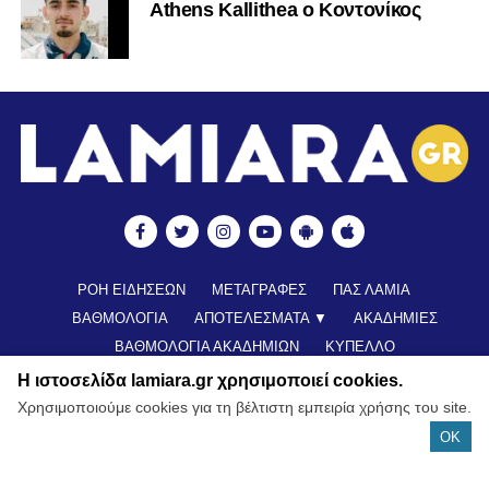
Athens Kallithea ο Κοντονίκος
ΡΟΗ ΕΙΔΗΣΕΩΝ
ΜΕΤΑΓΡΑΦΕΣ
ΠΑΣ ΛΑΜΙΑ
ΒΑΘΜΟΛΟΓΙΑ
ΑΠΟΤΕΛΕΣΜΑΤΑ ▼
ΑΚΑΔΗΜΙΕΣ
ΒΑΘΜΟΛΟΓΙΑ ΑΚΑΔΗΜΙΩΝ
ΚΥΠΕΛΛΟ
ΝΕΑ ΑΠΟ ΕΛΛΑΔΑ
FUTSAL
ΠΟΔΟΣΦΑΙΡΟ ΓΥΝΑΙΚΩΝ
Η ιστοσελίδα lamiara.gr χρησιμοποιεί cookies.
ALL TIME ROSTER
LAMIA POLIS 87,7 ▶︎
ΕΠΙΚΟΙΝΩΝΊΑ
Χρησιμοποιούμε cookies για τη βέλτιστη εμπειρία χρήσης του site.
OK
© Copyright 2022 - All Rights Reserved |
Lamiara.gr