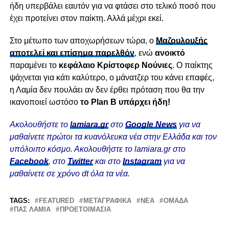
ήδη υπερβάλει εαυτόν για να φτάσει στο τελικό ποσό που
έχει προτείνει στον παίκτη. Αλλά μέχρι εκεί.
Στο μέτωπο των αποχωρήσεων τώρα, ο
Μαζουλουξής
αποτελεί και επίσημα παρελθόν
, ενώ
ανοικτό
παραμένει το
κεφάλαιο
Κρίστοφερ
Νούνιες
. Ο παίκτης
ψάχνεται για κάτι καλύτερο, ο μάνατζερ του κάνει επαφές,
η Λαμία δεν πουλάει αν δεν έρθει πρόταση που θα την
ικανοποιεί ωστόσο
το Plan B υπάρχει ήδη!
Ακολουθήστε το
lamiara.gr
στο
Google News
για να
μαθαίνετε πρώτοι τα κυανόλευκα νέα στην Ελλάδα και τον
υπόλοιπο κόσμο. Ακολουθήστε το lamiara.gr στο
Facebook
, στο
Twitter
και στο
Instagram
για να
μαθαίνετε σε χρόνο dt όλα τα νέα.
TAGS:
FEATURED
ΜΕΤΑΓΡΑΦΙΚΆ
ΝΈΑ
ΟΜΆΔΑ
ΠΑΣ ΛΑΜΙΑ
ΠΡΟΕΤΟΙΜΑΣΊΑ