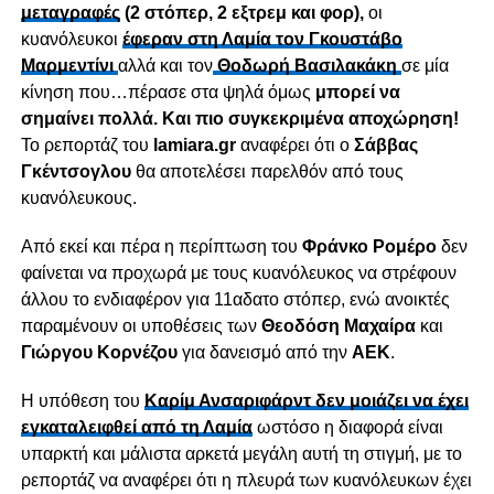
μεταγραφές
(2 στόπερ, 2 εξτρεμ και φορ),
οι
κυανόλευκοι
έφεραν στη Λαμία τον Γκουστάβο
Μαρμεντίνι
αλλά και τον
Θοδωρή Βασιλακάκη
σε μία
κίνηση που…πέρασε στα ψηλά όμως
μπορεί να
σημαίνει πολλά. Και πιο συγκεκριμένα αποχώρηση!
Το ρεπορτάζ του
lamiara.gr
αναφέρει ότι ο
Σάββας
Γκέντσογλου
θα αποτελέσει παρελθόν από τους
κυανόλευκους.
Aπό εκεί και πέρα η περίπτωση του
Φράνκο Ρομέρο
δεν
φαίνεται να προχωρά με τους κυανόλευκος να στρέφουν
άλλου το ενδιαφέρον για 11αδατο στόπερ, ενώ ανοικτές
παραμένουν οι υποθέσεις των
Θεοδόση Μαχαίρα
και
Γιώργου Κορνέζου
για δανεισμό από την
ΑΕΚ
.
Η υπόθεση του
Καρίμ Ανσαριφάρντ δεν μοιάζει να έχει
εγκαταλειφθεί από τη Λαμία
ωστόσο η διαφορά είναι
υπαρκτή και μάλιστα αρκετά μεγάλη αυτή τη στιγμή, με το
ρεπορτάζ να αναφέρει ότι η πλευρά των κυανόλευκων έχει