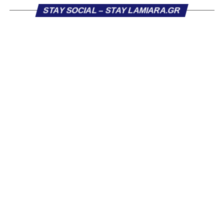
Εθνική με τα χρώματα του ΠΑΣ Λαμία.
STAY SOCIAL – STAY LAMIARA.GR
Στο παρελθόν αγωνίστηκε στην ΑΕΚ Β’, με την οποία
κατέγραψε 10 συμμετοχές στη Super League 2, καθώς
επίσης σε Εθνικό και Ζάκυνθο. Ξεκίνησε την καριέρα του
από τα τμήματα υποδομής του ΠΑΣ Λαμία, φτάνοντας
μέχρι την πρώτη ομάδα, με την οποία πραγματοποίησε
συμμετοχή στη Super League απέναντι στον Παναιτωλικό
στις 26 Σεπτεμβρίου 2021.
Καλωσορίζουμε τον Βασίλη στην οικογένεια του
Σαρωνικού και του ευχόμαστε υγεία και πολλές
επιτυχίες.»
Η ανακοίνωση για τον Χρυσόστομο Στάγκο
«Ο Α.Ο. Σαρωνικός Αναβύσσου ανακοινώνει την