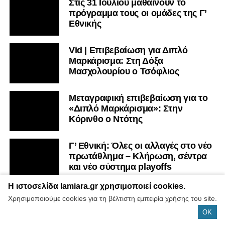
Στις 31 Ιουλίου μαθαίνουν το
πρόγραμμα τους οι ομάδες της Γ’
Εθνικής
Vid | Επιβεβαίωση για Διπλό
Μαρκάρισμα: Στη Δόξα
Μασχολουρίου ο Τσόφλιος
Μεταγραφική επιβεβαίωση για το
«Διπλό Μαρκάρισμα»: Στην
Κόρινθο ο Ντότης
Γ’ Εθνική: Όλες οι αλλαγές στο νέο
πρωτάθλημα – Κλήρωση, σέντρα
και νέο σύστημα playoffs
Η ιστοσελίδα lamiara.gr χρησιμοποιεί cookies.
Μεταγραφικά: Στον Κηφισσό Κάτω
Χρησιμοποιούμε cookies για τη βέλτιστη εμπειρία χρήσης του site.
Τιθορέας ο Λάππας – Επιβεβαίωση
OK
για το “Διπλό Μαρκάρισμα”