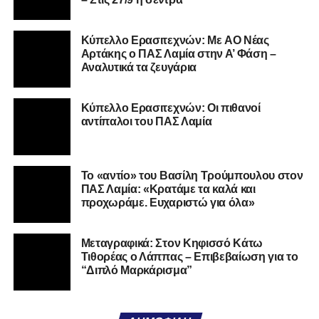
Αν η Λαμία συνεχίσει να μικραίνει τον εαυτό της, δεν θα
Kύπελλο Ερασιτεχνών: Με AO Nέας
χρειαστεί κανείς άλλος να το κάνει.
Αρτάκης ο ΠΑΣ Λαμία στην Α’ Φάση –
Αναλυτικά τα ζευγάρια
Όταν αποφασίσει να συνειδητοποιήσει ότι είναι
μεγάλη, τότε η Γ’ Εθνική θα μοιάζει από μόνη της
Κύπελλο Ερασιτεχνών: Οι πιθανοί
πολύ μικρή.
αντίπαλοι του ΠΑΣ Λαμία
Ακολουθήστε το
lamiara.gr
στο
Google News
για να
μαθαίνετε πρώτοι τα κυανόλευκα νέα στην Ελλάδα και τον
Το «αντίο» του Βασίλη Τρούμπουλου στον
υπόλοιπο κόσμο. Ακολουθήστε το lamiara.gr στο
ΠΑΣ Λαμία: «Κρατάμε τα καλά και
Facebook
, στο
Twitter
και στο
Instagram
για να
προχωράμε. Ευχαριστώ για όλα»
μαθαίνετε σε χρόνο dt όλα τα νέα.
Μεταγραφικά: Στον Κηφισσό Κάτω
Τιθορέας ο Λάππας – Επιβεβαίωση για το
“Διπλό Μαρκάρισμα”