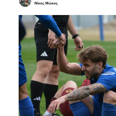
Νίκος Μώκος