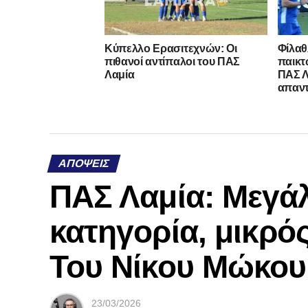
Κύπελλο Ερασιτεχνών: Οι
Φίλαθ
πιθανοί αντίπαλοι του ΠΑΣ
παικτ
Λαμία
ΠΑΣ Λ
απαντ
ΑΠΌΨΕΙΣ
ΠΑΣ Λαμία: Μεγάλ
κατηγορία, μικρός
Του Νίκου Μώκου
23/03/2026