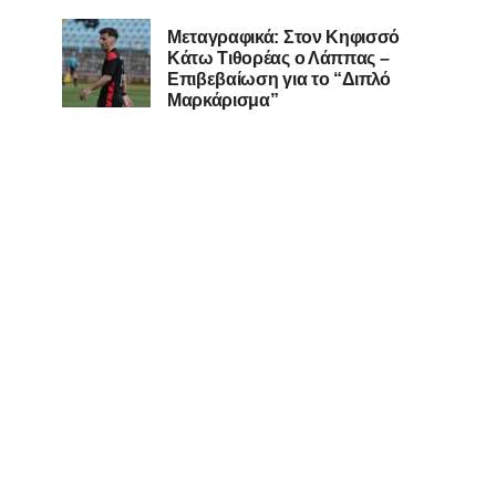
Μεταγραφικά: Στον Κηφισσό
Κάτω Τιθορέας ο Λάππας –
Επιβεβαίωση για το “Διπλό
Μαρκάρισμα”