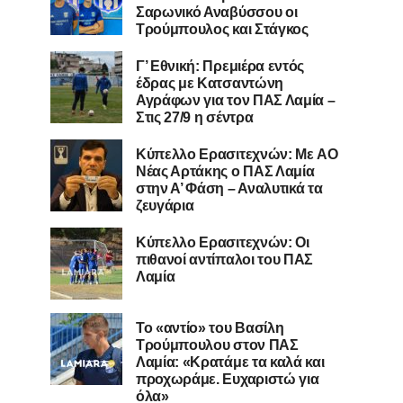
Σαρωνικό Αναβύσσου οι
Τρούμπουλος και Στάγκος
Γ’ Εθνική: Πρεμιέρα εντός
έδρας με Κατσαντώνη
Αγράφων για τον ΠΑΣ Λαμία –
Στις 27/9 η σέντρα
Kύπελλο Ερασιτεχνών: Με AO
Nέας Αρτάκης ο ΠΑΣ Λαμία
στην Α’ Φάση – Αναλυτικά τα
ζευγάρια
Κύπελλο Ερασιτεχνών: Οι
πιθανοί αντίπαλοι του ΠΑΣ
Λαμία
Το «αντίο» του Βασίλη
Τρούμπουλου στον ΠΑΣ
Λαμία: «Κρατάμε τα καλά και
προχωράμε. Ευχαριστώ για
όλα»