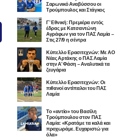
Σαρωνικό Αναβύσσου οι
Τρούμπουλος και Στάγκος
Γ’ Εθνική: Πρεμιέρα εντός
έδρας με Κατσαντώνη
Αγράφων για τον ΠΑΣ Λαμία –
Στις 27/9 η σέντρα
Kύπελλο Ερασιτεχνών: Με AO
Nέας Αρτάκης ο ΠΑΣ Λαμία
στην Α’ Φάση – Αναλυτικά τα
ζευγάρια
Κύπελλο Ερασιτεχνών: Οι
πιθανοί αντίπαλοι του ΠΑΣ
Λαμία
Το «αντίο» του Βασίλη
Τρούμπουλου στον ΠΑΣ
Λαμία: «Κρατάμε τα καλά και
προχωράμε. Ευχαριστώ για
όλα»