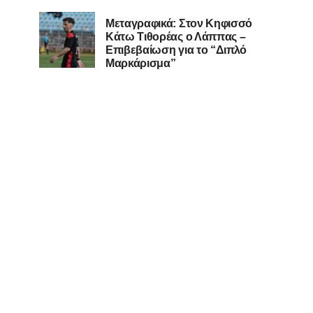
Μεταγραφικά: Στον Κηφισσό
Κάτω Τιθορέας ο Λάππας –
Επιβεβαίωση για το “Διπλό
Μαρκάρισμα”