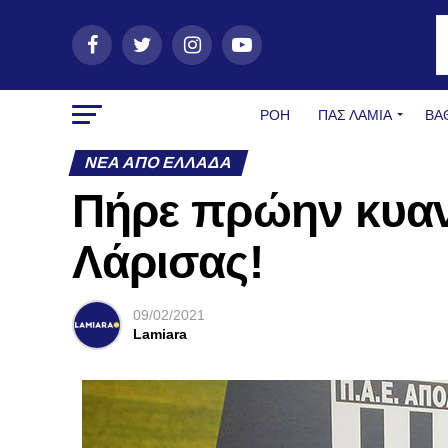
ΡΟΗ
ΠΑΣ ΛΑΜΊΑ
ΒΑ
ΝΈΑ ΑΠΌ ΕΛΛΆΔΑ
Πήρε πρώην κυα
Λάρισας!
09/02/2021
Lamiara